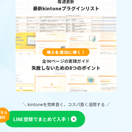
毎週更新
最新kintoneプラグインリスト
導入を成功に導く！
全90ページの実践ガイド
失敗しないための8つのポイント
＼ kintoneを効率良く、コスパ良く活用する ／
今なら
無料
LINE登録でまとめて入手！