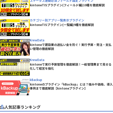
ステータス連動必須フィールド設定プラグイン
kintoneTISプラグイン(フィールド編)10種を徹底解説
カテゴリー別アプリ一覧表示プラグイン
kintoneTISプラグイン(一覧編)9種を徹底解説
KrewData
kintoneで建設業の過払い金を防ぐ！実行予算・発注・支払
い管理の徹底解説
KrewData
kintoneで実行予算管理を徹底解説！一般管理費まで見せる
化して経営を強化
kBackup
kintoneのプラグイン「kBackup」とは？強みや価格、導入
事例まで徹底解説【kintoneプラグイン】
人気記事ランキング