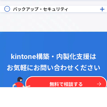
バックアップ・セキュリティ
kintone構築・内製化支援は
お気軽にお問い合わせください
！
最
新
リ
ス
ト
を
一
括
掲
載
今
な
ら
kintone
無
料
プラグイン
リ
ス
ト
無料で相談する