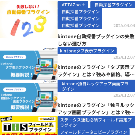
ATTAZoo ＋
自動採番プラグイン
自動採番プラグイン
自動採番プラグイン
自動採番プラグイン
2025.04.04
kintone自動採番プラグインの失敗
しない選び方
kintoneタブ表示プラグイン
2024.12.07
kintoneのプラグイン「タブ表示プ
ラグイン」とは？強みや価格、導入
事例まで徹...
kintone独自ルックアップ画面プラ
グイン
2024.12.07
kintoneのプラグイン「独自ルック
アップ画面プラグイン」とは？強み
や価格、導...
ステータス連動必須フィールド設定プ
ラグイン
フィールドデータコピープラグイン