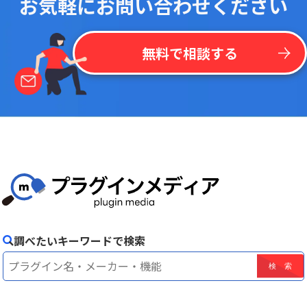
お気軽にお問い合わせください
無料で相談する
調べたいキーワードで検索
！
最
新
リ
ス
ト
を
一
括
掲
載
今
な
ら
kintone