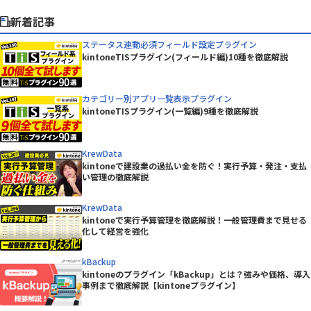
新着記事
ステータス連動必須フィールド設定プラグイン
kintoneTISプラグイン(フィールド編)10種を徹底解説
カテゴリー別アプリ一覧表示プラグイン
kintoneTISプラグイン(一覧編)9種を徹底解説
KrewData
kintoneで建設業の過払い金を防ぐ！実行予算・発注・支払
い管理の徹底解説
KrewData
kintoneで実行予算管理を徹底解説！一般管理費まで見せる
化して経営を強化
kBackup
kintoneのプラグイン「kBackup」とは？強みや価格、導入
事例まで徹底解説【kintoneプラグイン】