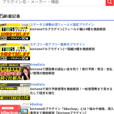
新着記事
ステータス連動必須フィールド設定プラグイン
kintoneTISプラグイン(フィールド編)10種を徹底解説
カテゴリー別アプリ一覧表示プラグイン
kintoneTISプラグイン(一覧編)9種を徹底解説
KrewData
kintoneで建設業の過払い金を防ぐ！実行予算・発注・支払
い管理の徹底解説
KrewData
kintoneで実行予算管理を徹底解説！一般管理費まで見せる
化して経営を強化
kBackup
kintoneのプラグイン「kBackup」とは？強みや価格、導入
事例まで徹底解説【kintoneプラグイン】