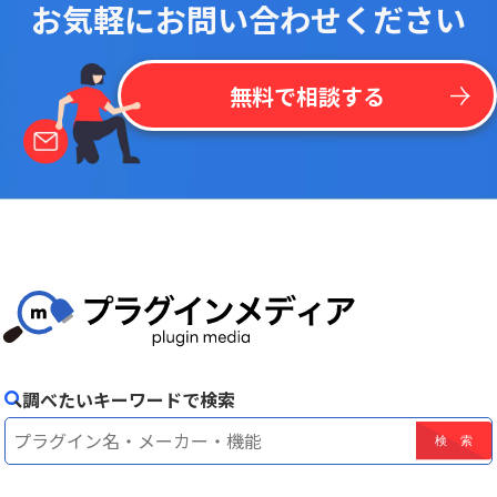
お気軽にお問い合わせください
無料で相談する
調べたいキーワードで検索
！
最
新
リ
ス
ト
を
一
括
掲
載