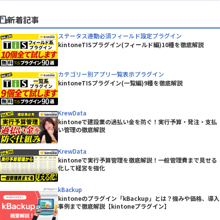
新着記事
ステータス連動必須フィールド設定プラグイン
kintoneTISプラグイン(フィールド編)10種を徹底解説
カテゴリー別アプリ一覧表示プラグイン
kintoneTISプラグイン(一覧編)9種を徹底解説
KrewData
kintoneで建設業の過払い金を防ぐ！実行予算・発注・支払
い管理の徹底解説
KrewData
kintoneで実行予算管理を徹底解説！一般管理費まで見せる
化して経営を強化
kBackup
kintoneのプラグイン「kBackup」とは？強みや価格、導入
事例まで徹底解説【kintoneプラグイン】