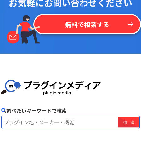
お気軽にお問い合わせください
無料で相談する
調べたいキーワードで検索
！
最
新
リ
ス
ト
を
一
括
掲
載
今
な
ら
kintone