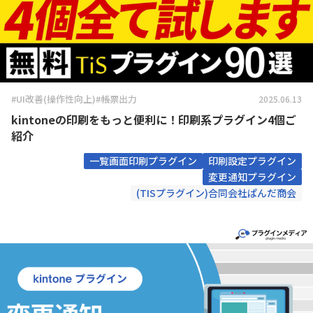
#UI改善(操作性向上)
#帳票出力
2025.06.13
kintoneの印刷をもっと便利に！印刷系プラグイン4個ご
紹介
一覧画面印刷プラグイン
印刷設定プラグイン
変更通知プラグイン
(TISプラグイン)合同会社ぱんだ商会