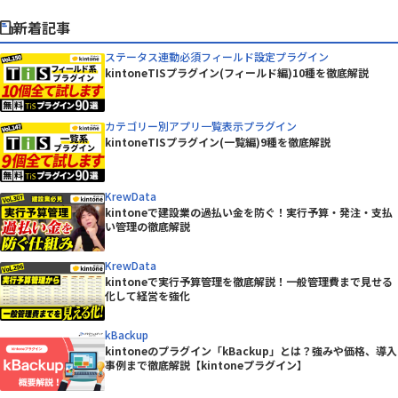
新着記事
ステータス連動必須フィールド設定プラグイン
kintoneTISプラグイン(フィールド編)10種を徹底解説
カテゴリー別アプリ一覧表示プラグイン
kintoneTISプラグイン(一覧編)9種を徹底解説
KrewData
kintoneで建設業の過払い金を防ぐ！実行予算・発注・支払
い管理の徹底解説
KrewData
kintoneで実行予算管理を徹底解説！一般管理費まで見せる
化して経営を強化
kBackup
kintoneのプラグイン「kBackup」とは？強みや価格、導入
事例まで徹底解説【kintoneプラグイン】