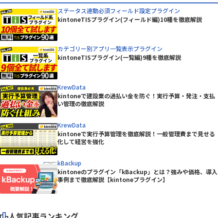
ステータス連動必須フィールド設定プラグイン
kintoneTISプラグイン(フィールド編)10種を徹底解説
カテゴリー別アプリ一覧表示プラグイン
kintoneTISプラグイン(一覧編)9種を徹底解説
KrewData
kintoneで建設業の過払い金を防ぐ！実行予算・発注・支払
い管理の徹底解説
KrewData
kintoneで実行予算管理を徹底解説！一般管理費まで見せる
化して経営を強化
kBackup
kintoneのプラグイン「kBackup」とは？強みや価格、導入
事例まで徹底解説【kintoneプラグイン】
人気記事ランキング