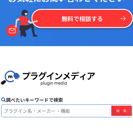
無料で相談する
調べたいキーワードで検索
！
最
新
リ
ス
ト
を
一
括
掲
載
今
な
ら
kintone
無
料