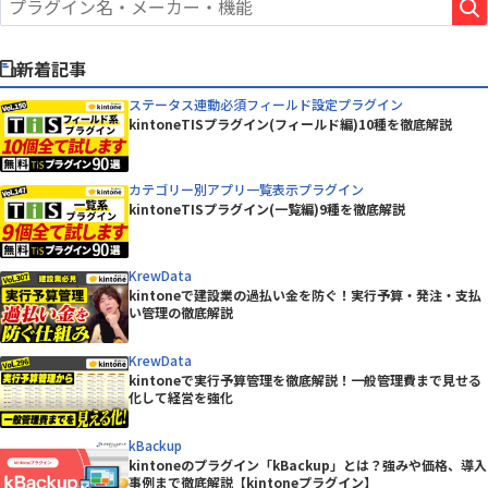
新着記事
ステータス連動必須フィールド設定プラグイン
kintoneTISプラグイン(フィールド編)10種を徹底解説
カテゴリー別アプリ一覧表示プラグイン
kintoneTISプラグイン(一覧編)9種を徹底解説
KrewData
kintoneで建設業の過払い金を防ぐ！実行予算・発注・支払
い管理の徹底解説
KrewData
kintoneで実行予算管理を徹底解説！一般管理費まで見せる
化して経営を強化
kBackup
kintoneのプラグイン「kBackup」とは？強みや価格、導入
事例まで徹底解説【kintoneプラグイン】