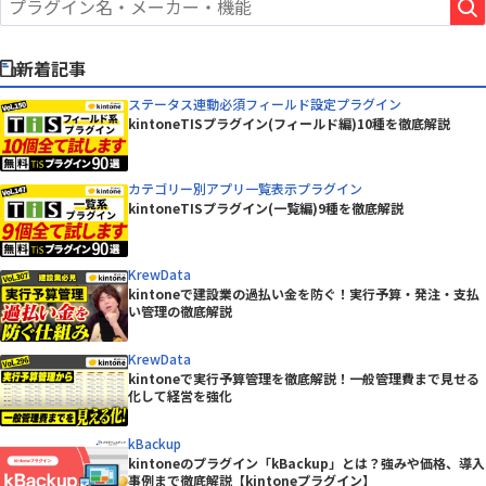
新着記事
ステータス連動必須フィールド設定プラグイン
kintoneTISプラグイン(フィールド編)10種を徹底解説
カテゴリー別アプリ一覧表示プラグイン
kintoneTISプラグイン(一覧編)9種を徹底解説
KrewData
kintoneで建設業の過払い金を防ぐ！実行予算・発注・支払
い管理の徹底解説
KrewData
kintoneで実行予算管理を徹底解説！一般管理費まで見せる
化して経営を強化
kBackup
kintoneのプラグイン「kBackup」とは？強みや価格、導入
事例まで徹底解説【kintoneプラグイン】