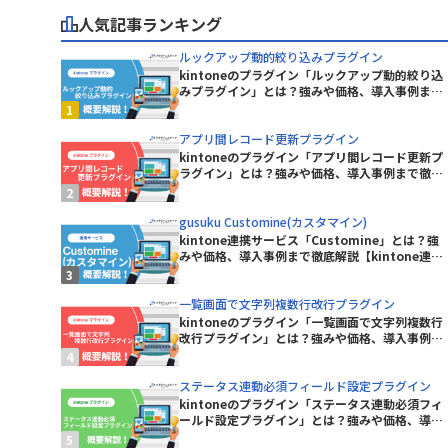
ープラグイン
人気記事ランキング
KASIKA for kintone
kinkozi
ルックアップ動的絞り込みプラグイン
kintone イベントカレンダープラグ
kintoneのプラグイン「ルックアップ動的絞り込
イン
みプラグイン」とは？強みや価格、導入事例まで
イン
徹底解説【kintoneプラグイン】
kintoneレコード一覧Excel出力プラ
グイン
アプリ間レコード更新プラグイン
kintoneのプラグイン「アプリ間レコード更新プ
kinveniシリーズ タスクボード
ラグイン」とは？強みや価格、導入事例まで徹底
解説【kintoneプラグイン】
kMailer
gusuku Customine(カスタマイン)
kintone連携サービス「Customine」とは？強
みや価格、導入事例まで徹底解説【kintone連携
KrewData
サービス】
ラグイン
LITONE for kintone
一覧画面で文字列複数行改行プラグイン
kintoneのプラグイン「一覧画面で文字列複数行
グイン
mojula for kintone
改行プラグイン」とは？強みや価格、導入事例ま
で徹底解説【kintoneプラグイン】
り状連携
QRコード読み取りプラグイン
ステータス連動必須フィールド設定プラグイン
kintoneのプラグイン「ステータス連動必須フィ
RepotoneU PDF+Excelバンドル
ールド設定プラグイン」とは？強みや価格、導入
ン)
版(レポトン)
事例まで徹底解説【kintoneプラグイン】