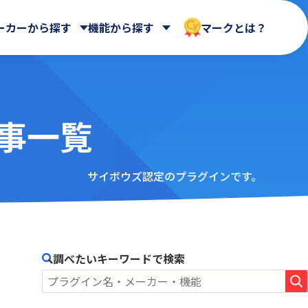
ーカーから探す
機能から探す
マークとは？
の記事一覧
 合同会社
Dropbox Japan 株式会社
WEBフォーム
ールディ
帳票出力
HENNGE株式会社
AppsME
会計システム・請求
AUTORO
ガントチャート・カンバン
サイボウズ認定のプラグインです。
NDIソリューションズ株式会社
BizteX Connect kintone ×
その他
Google Workspace コネクタ
Sky株式会社
ne ×
あさかわシステムズ株式会社
BlueBean
会社
アステリア株式会社
Boost! Calendar
オートロ株式会社
調べたいキーワードで検索
Boost! Gantt
クロス・ヘッド株式会社
Boost! Mail
株式会社
サイボウズ株式会社
Boost! Spread
デジタルサーブ株式会社