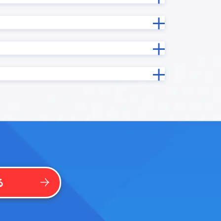
勤務シフト表/出勤簿作成プラグイン
印鑑押印プロセス連携プラグイン
吹き出しメッセージ表示プラグイン
基本機能拡張プラグイン
グイン
実行時エラー捕捉プラグイン
年度記録プラグイン
手書き/画像編集プラグイン
振込入金連携クラウド for kintone
プラグイ
文字結合プラグイン
日付フィールド入力補助プラグイン
日付計算
曜日計算プラグイン
プラグイ
条件分岐処理プラグイン
楽楽B2B for kintone
る
法人番号検索プラグイン
ードプラ
添付ファイル表示プラグイン
イン
祝日名取得プラグイン