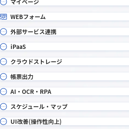
マイページ
テーブルヘッダ固定プラグイン
テーブ
テーブル明細行レコード分割プラグ
テーブ
WEBフォーム
イン
テーブル行自動追加プラグイン
テーブル
外部サービス連携
データ同期プラグイン
トーニ
ドロップダウン絞り込みプラグイ
バーコー
ン
イン
iPaaS
フィールドレイアウト数値変更プラ
フィール
グイン
ラグイン
クラウドストレージ
フィールド結合プラグイン
フィール
フォームブリッジ
フルス
帳票出力
プラグインの達人
プリン
プロセス管理履歴記録Proプラグイン
ポータル
AI・OCR・RPA
メディアSMS for kintone
メールワ
ユーザー/
スケジュール・マップ
モジトリ
グイン
ルックア
リンク先別タブ表示プラグイン
UI改善(操作性向上)
ダウン変