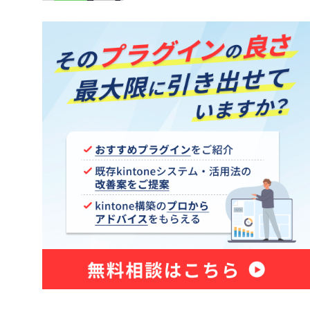
Sansan for kintone
ne コネク
Shopify×kintone連携プラグイ
ン
smart at tools for kintone
Excel
Teams向けメッセージ送信プラグイ
ン
Unifinity
X-point Cloud(エクスポイントクラ
ウド)
おもてなしSuite
グイン
きんちゃぼ
じぶんページ
アプリアクションプラグイン
アプリ間レコードコピープラグイ
ン
新プラグ
アプリ間レコード更新プラグイン
イチランプラグイン