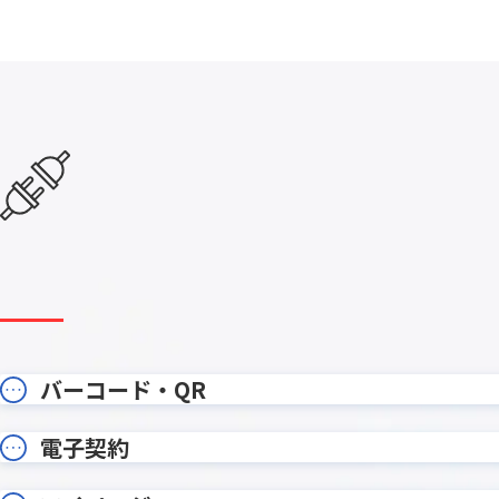
エラーフィールド入力促進プラグイ
カイクラ
ン
カテゴリー別アプリ一覧表示プラグ
カレンダ
イン
カンバンプラグイン
カード
ガントチャートプラグイン
ガント
クラウドBOT
クラウドサ
コメント欄非表示プラグイン
コラボフ
サブテーブルルックアッププラグイ
サブテ
ン
サブ画面表示kintoneプラグイン
サムネイ
ストレージコネクト
ソトバコ
タブ表示プラグイン
タブ表
バーコード・QR
ツリー構造一覧表示プラグイン
ツール
テーブルへのコピープラグイン
テーブル
電子契約
テーブ
テーブルデータ一括表示プラグイン
ン