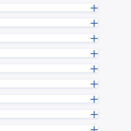
プラグイ
ルックアップデータ変換プラグイン
新プラグ
ルックアップ内サブテーブルコピープ
ラグイン
ルックアップ階層別一覧表示プラグ
グイン
イン
ン
レコード一括更新プラグイン
ン
レコード連続追加プラグイン
ログインユーザー連動各種設定プラ
ン
グイン
プラグイ
一覧レコード一括更新/クリアプラグ
イン
一覧画面で文字列複数行改行プラグ
ラグイン
イン
予実管理プラグイン
ン
住所自動入力プラグイン
入力制御プラグイン
ラグイン
再利用レコード初期化プラグイン