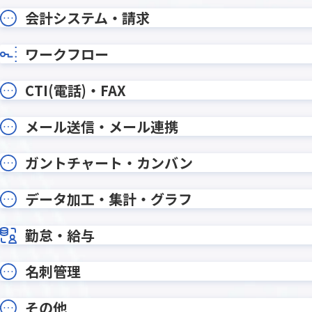
ルックアップコピー元登録プラグ
ルック
会計システム・請求
イン
イン
ルックア
ルックアッププラグイン
イン
ワークフロー
ルックアップ動的絞り込みプラグイ
ルックア
ン
CTI(電話)・FAX
レコードデータコピー(メール転記)プ
レコー
ラグイン
ラグイ
メール送信・メール連携
レコード一覧計算プラグイン
レコード
レコード重複チェックプラグイン
レッツ
ガントチャート・カンバン
ワンボタン入力プラグイン
ワークフ
データ加工・集計・グラフ
一覧レコード集計コピープラグイン
一覧個
勤怠・給与
一覧画面印刷プラグイン
一覧画面
予実管理プラグイン
他画面ポ
入力ヒント表示プラグイン
入力フィ
名刺管理
全角不許
入力規制・自動変換プラグイン
イン
その他