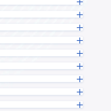
テーブル拡張プラグイン
テーブル行列変換プラグイン
データコレクト
ドラッグスクロールプラグイン
イン
フィールドデータコピープラグイン
フィールド情報/データ一括更新プラ
ン
グイン
ラグイン
フィールド非表示プラグイン
サービス
フロア区画管理プラグイン
グイン
プロセス管理プラグイン
マネーフォワード ケッサイ for
ne
kintone
メール送信プラグイン
プラグイ
リバースジオコーディングプラグ
イン
ルックアップコピーフィールド検索
ラグイン
プラグイン