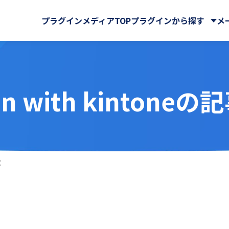
プラグインメディアTOP
プラグインから探す
メ
an with kintone
株式会社
CData Software Japan
マイページ
GMOグローバルサイン・ホ
クラウドストレージ
サイン株式会社
Rプラグイン for kintone
Ai名刺解析プラグイン
ングス株式会社
ール・マップ
UI改善(操作性向上)
IA WARP Core
ATTAZoo ＋
・FAX
メール送信・メール連携
ューションズ株式会社
M-SOLUTIONS株式会社
与
名刺管理
ELコールセンター
BizteX Connect
株式会社
SATORI株式会社
バックアップ・セキュリティ
 Connect kintone ×
BizteX Connect kinto
chnologies株式会社
Yoom株式会社
覧
AI コネクタ
Slack コネクタ
ラボ
さくらホームグループ株式
tion
Boost! Attachment
株式会社
オーサムジョブ合同会社
lete
Boost! Echo
サーカス株式会社
クラフテクス株式会社
jector
Boost! Linkage
式会社
コントラクトマネジメント
uth Mail
Boost! Report
ンシェル株式会社
テープス株式会社