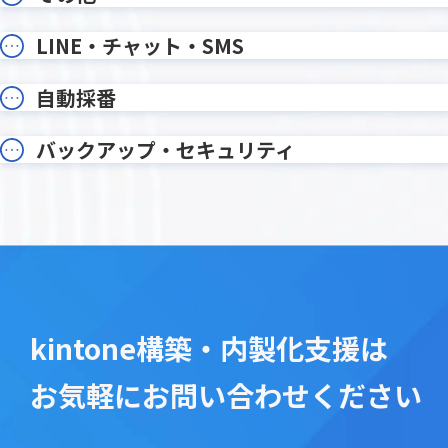
写り込みぼかし加工プラグイン
削除レコ
勤怠登録プラグイン
印刷設定
LINE・チャット・SMS
各種ユーザー情報編集プラグイン
各種月次
和暦・年齢変換プラグイン
在庫管理
自動採番
変更通知
変更通知
希望調査振り分けプラグイン
帳票DX for
年月表示プラグイン
年齢算出
バックアップ・セキュリティ
手書き2プラグイン
手書きメ
文字列編集・連結プラグイン
文字変
新デザイン版 条件書式プラグイン
既読チ
日付プラグイン
日付印生
日付計算プラグイン
日程・工
書式設定プラグイン
条件付
kintone構築・内製化支援は
検索プラグイン
検索プ
楽楽明細 for kintone
横断検
お気軽にお問い合わせください
添付ファイルプレビュープラグイ
添付ファ
ン
グイン
画像位置情報取得プラグイン
画像圧縮