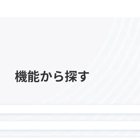
カイクラ kintone連携
ーPlus
カレンダー生成プラグイン
ビュープラグイン
ガリバー商談管理 on kinto
チャートプラグイン
ガントチャートプラグイ
イン MAKE
クラウドサイン連携アプリ
ロー
サブテーブルソートプラグ
機能から探す
ーブル操作プラグイン
サブテーブル行コピープラグ
ル一覧表示プラグイン
ジオコーディングプラグ
ポータル
タイムテーブル表作成プラ
示プラグイン
タブ表示プラグイン
チッププラグイン
ツールチッププラグイン
データコピープラグイン
テーブルデータコピープラグ
ルデータ一括転送プラグイ
テーブルデータ転送プラ
テーブル内フィールド計算