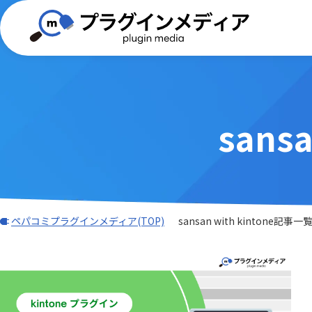
sans
(TISプラグイン)合同会社ぱんだ商会
バーコード・QR
BizteX
電子契約
外部サービス連携
iPaaS
DXHUB株式会社
freee
Adobe Sign連携プラグイン
AI-OC
AI・OCR・RPA
スケジュ
Associate AI Hub
ASTER
JBアドバンスト・テクノロジー株式
ワークフロー
CTI(電話)
k&iソリ
会社
データ加工・集計・グラフ
勤怠・給
benry
BIZT
rex0220
Sansan
LINE・チャット・SMS
自動採番
BizteX Connect kintone × M365
BizteX
Spica
Umee Te
ペパコミプラグインメディア(TOP)
sansan with kintone記事一
コネクタ
Open
あっとクリエーション株式会社
かりんこ
Bokフォーム
Boost! Ac
アールスリーインスティテュート
エムザス
Boost! Cascade
Boost! De
キャップクラウド株式会社
クラウド
Boost! IMAP
Boost! In
クローバ株式会社
コクヨ株
Boost! OAuth IMAP
Boost! OA
サムライシステム株式会社
タイムコ