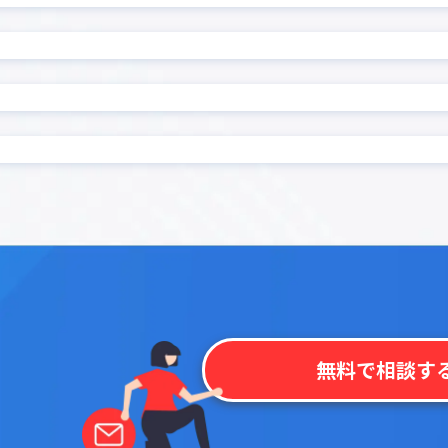
ード復元プラグイン
前年対比プラグイン
プラグイン
印刷選択プラグイン
集計プラグイン
名刺管理アプリpew
プラグイン
地図表示プラグイン
プラグイン
定例レコード一括生成プラ
 kintone
帳票作成プラグイン
プラグイン
感情分析プラグイン
モプラグイン
承認一覧プラグイン
文字数・バイト数チェック
換置換プラグイン
ン
ェックプラグイン
日付→曜日変換プラグイン
成プラグイン
日付変換プラグイン
程・稼働表作成プラグイン
明細行追加プラグイン
条件分岐フィールド非表示
き入力制御プラグイン
ン
ラグイン
検索拡張プラグイン
無料で相談す
索プラグイン
機能拡張スタンダード All-In
イル一括ダウンロードプラ
添付ファイル一括ダウンロ
グイン
プラグイン
監査用詳細ログ出力プラグ