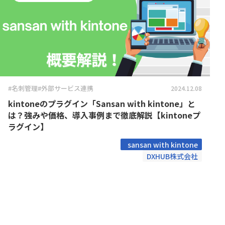
Boost! Style
Boost! S
トヨクモ株式会社
トライコ
Box for kintone
Bridge ov
プランニングヴィレッヂ株式会社
メイクリ
chobiit×kintone連携プラグイン
Climbe
合同会社Pons
合同会社
東日印刷株式会社
株式会社B
Coopel(クーペル)
CROSSP
株式会社GlobalB
株式会社J
DataS
DataSyncer for kintone
ト
株式会社RevComm
株式会社S
Dropbox for kintone
Dropbox f
株式会社アディエム
株式会社
#名刺管理
#外部サービス連携
2024.12.08
Eight Team×kintone連携プラグイ
EMロ
ン
kintoneのプラグイン「Sansan with kintone」と
株式会社エイトレッド
株式会社
FAX+kintone連携プラグイン
formrun
は？強みや価格、導入事例まで徹底解説【kintoneプ
株式会社コラボスタイル
株式会社
ラグイン】
freee連携プラグインセット
Front 
株式会社シンカ
株式会社
sansan with kintone
Googl
株式会社ストラテジット
株式会社
googlemapリンクプラグイン
DXHUB株式会社
イン
株式会社ソウルウェア
株式会社
gusuku Customine(カスタマイ
株式会社ディーエスブランド
株式会社
gusuk
ン)
株式会社ビジネスソフト
株式会社
JSEdit for kintone
k-Hist
株式会社ユニフィニティー
株式会社
KAIZEN board
KAIZE
株式会社ロジカルスタジオ
株式会社
KAI
福島コン
KAIZEN 郵送代行プラグイン