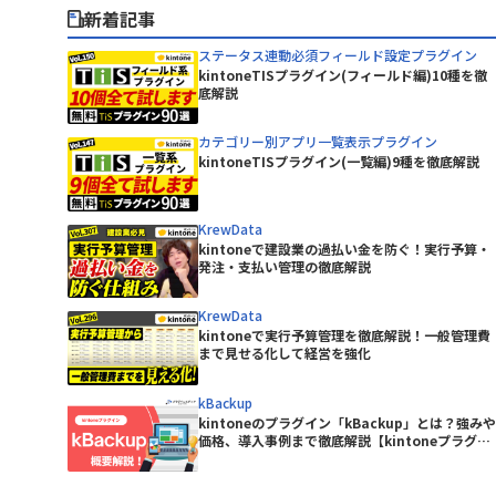
BowNow
ピー・シー・エー株式会社
新着記事
CData Drivers for kintone
丸紅情報システムズ株式会社
CLOUDPAPER
有限会社エーアイティ研究所
ステータス連動必須フィールド設定プラグイン
DataSpider Servista kintoneアダ
kintoneTISプラグイン(フィールド編)10種を徹
株式会社Crena
底解説
プタ
ニケーシ
株式会社NTTデータビジネスブレイ
DBHUB for kintone & Google ド
ンズ
intone
カテゴリー別アプリ一覧表示プラグイン
ライブ
株式会社アイティーフィット
kintoneTISプラグイン(一覧編)9種を徹底解説
remium
Dropbox for kintone Premium
ルシステム
株式会社ウェブウェア
Excel読み込みプラグイン
KrewData
ジャパン
株式会社コムデック
kintoneで建設業の過払い金を防ぐ！実行予算・
freee連携kintoneプラグイン
株式会社ショーケース
発注・支払い管理の徹底解説
GMOサイン × RepotoneU Pro連
ーターサ
株式会社ジョイゾー
携プラグイン
KrewData
Great Sign × kintone コネクタ
株式会社セゾン情報システムズ
kintoneで実行予算管理を徹底解説！一般管理費
イン
ー
まで見せる化して経営を強化
株式会社ソフツー
株式会社バーズ情報科学研究所
HENNGE One
kBackup
株式会社メディア4u
kintoneのプラグイン「kBackup」とは？強みや
Kairos3 × kintone コネクター
株式会社レッツ
価格、導入事例まで徹底解説【kintoneプラグイ
KAIZEN サブスク債権管理プラグイン
ン】
テムズ
株式会社東京商工リサーチ
KAIZEN関連レコードテーブルコピ
イン