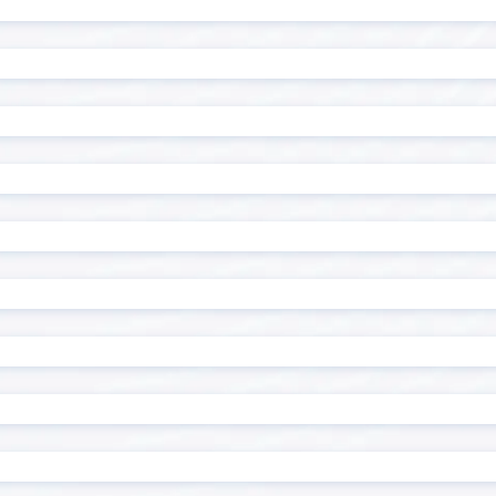
ル一覧表示プラグイン
ン
ル編集ビュープラグイン
テーブル編集プラグイン
複数行初期表示プラグイン
テーブル設定プラグイン
チ・ネクスタ・メイシ
ドキュトーン
ドでPi！kintoneプラグ
バーコード読み取りプラグ
ド・ステータス一括更新プ
フィールド制御プラグイ
ド背景色設定プラグイン
フィールド遷移キー追加プ
クリーンプラグイン
フロアマッププラグイン
トクリエイター
プロセス毎の入力必須プラ
内アプリ表示プラグイン
マネーフォワード for kinto
イズ
メール送信プラグイン
組織/グループ属性取得プラ
ユーザー連動ルックアップ
ン
ップ/階層区分対応ドロップ
ルックアップアプリ表示プ
換プラグイン