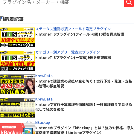
新着記事
ステータス連動必須フィールド設定プラグイン
kintoneTISプラグイン(フィールド編)10種を徹底解説
カテゴリー別アプリ一覧表示プラグイン
kintoneTISプラグイン(一覧編)9種を徹底解説
KrewData
kintoneで建設業の過払い金を防ぐ！実行予算・発注・支払
い管理の徹底解説
KrewData
kintoneで実行予算管理を徹底解説！一般管理費まで見せる
化して経営を強化
kBackup
kintoneのプラグイン「kBackup」とは？強みや価格、導入
事例まで徹底解説【kintoneプラグイン】