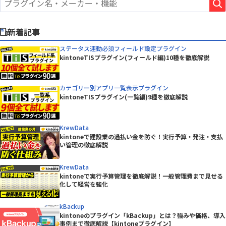
新着記事
ステータス連動必須フィールド設定プラグイン
kintoneTISプラグイン(フィールド編)10種を徹底解説
カテゴリー別アプリ一覧表示プラグイン
kintoneTISプラグイン(一覧編)9種を徹底解説
KrewData
kintoneで建設業の過払い金を防ぐ！実行予算・発注・支払
い管理の徹底解説
KrewData
kintoneで実行予算管理を徹底解説！一般管理費まで見せる
化して経営を強化
kBackup
kintoneのプラグイン「kBackup」とは？強みや価格、導入
事例まで徹底解説【kintoneプラグイン】