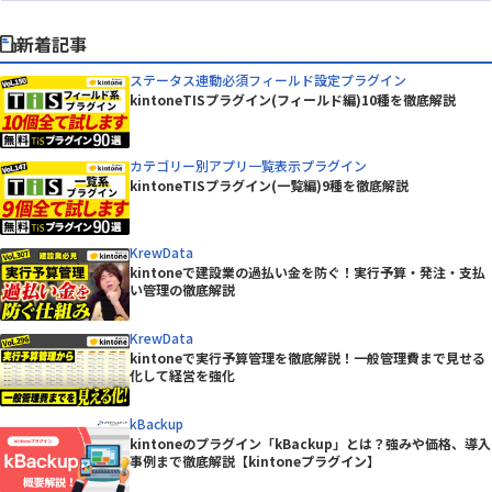
新着記事
ステータス連動必須フィールド設定プラグイン
kintoneTISプラグイン(フィールド編)10種を徹底解説
カテゴリー別アプリ一覧表示プラグイン
kintoneTISプラグイン(一覧編)9種を徹底解説
KrewData
kintoneで建設業の過払い金を防ぐ！実行予算・発注・支払
い管理の徹底解説
KrewData
kintoneで実行予算管理を徹底解説！一般管理費まで見せる
化して経営を強化
kBackup
kintoneのプラグイン「kBackup」とは？強みや価格、導入
事例まで徹底解説【kintoneプラグイン】