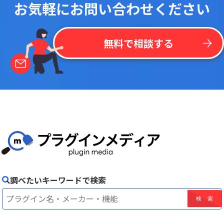
お気軽にお問い合わせください
無料で相談する
調べたいキーワードで検索
！
最
新
リ
ス
ト
を
一
括
掲
載