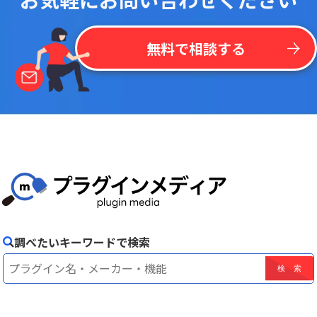
無料で相談する
調べたいキーワードで検索
！
最
新
リ
ス
ト
を
一
括
掲
載
今
な
ら
kintone