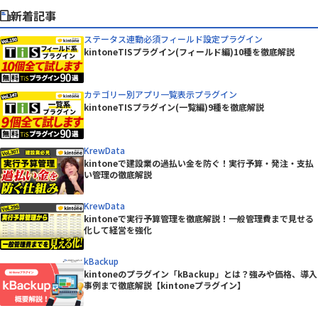
新着記事
ステータス連動必須フィールド設定プラグイン
kintoneTISプラグイン(フィールド編)10種を徹底解説
カテゴリー別アプリ一覧表示プラグイン
kintoneTISプラグイン(一覧編)9種を徹底解説
KrewData
kintoneで建設業の過払い金を防ぐ！実行予算・発注・支払
い管理の徹底解説
KrewData
kintoneで実行予算管理を徹底解説！一般管理費まで見せる
化して経営を強化
kBackup
kintoneのプラグイン「kBackup」とは？強みや価格、導入
事例まで徹底解説【kintoneプラグイン】