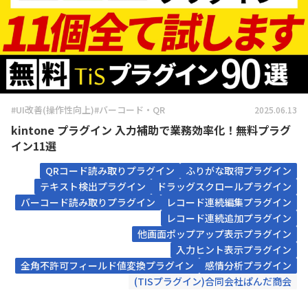
#UI改善(操作性向上)
#バーコード・QR
2025.06.13
kintone プラグイン 入力補助で業務効率化！無料プラグ
イン11選
QRコード読み取りプラグイン
ふりがな取得プラグイン
テキスト検出プラグイン
ドラッグスクロールプラグイン
バーコード読み取りプラグイン
レコード連続編集プラグイン
レコード連続追加プラグイン
他画面ポップアップ表示プラグイン
入力ヒント表示プラグイン
全角不許可フィールド値変換プラグイン
感情分析プラグイン
(TISプラグイン)合同会社ぱんだ商会