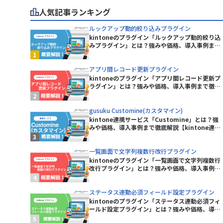
ープラグイン
人気記事ランキング
KASIKA for kintone
kinkozi
ルックアップ動的絞り込みプラグイン
kintone イベントカレンダープラグ
kintoneのプラグイン「ルックアップ動的絞り込
イン
みプラグイン」とは？強みや価格、導入事例まで
イン
徹底解説【kintoneプラグイン】
kintoneレコード一覧Excel出力プラ
グイン
アプリ間レコード更新プラグイン
kintoneのプラグイン「アプリ間レコード更新プ
kinveniシリーズ タスクボード
ラグイン」とは？強みや価格、導入事例まで徹底
解説【kintoneプラグイン】
kMailer
gusuku Customine(カスタマイン)
kintone連携サービス「Customine」とは？強
みや価格、導入事例まで徹底解説【kintone連携
KrewData
サービス】
ラグイン
LITONE for kintone
一覧画面で文字列複数行改行プラグイン
kintoneのプラグイン「一覧画面で文字列複数行
グイン
mojula for kintone
改行プラグイン」とは？強みや価格、導入事例ま
で徹底解説【kintoneプラグイン】
り状連携
QRコード読み取りプラグイン
ステータス連動必須フィールド設定プラグイン
kintoneのプラグイン「ステータス連動必須フィ
RepotoneU PDF+Excelバンドル
ールド設定プラグイン」とは？強みや価格、導入
ン)
版(レポトン)
事例まで徹底解説【kintoneプラグイン】