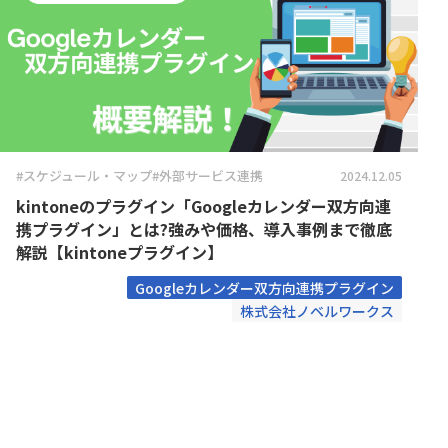
Boost! Style
Boost! S
トヨクモ株式会社
トライコ
Box for kintone
Bridge ov
プランニングヴィレッヂ株式会社
メイクリ
chobiit×kintone連携プラグイン
Climbe
合同会社Pons
合同会社
東日印刷株式会社
株式会社B
Coopel(クーペル)
CROSSP
株式会社GlobalB
株式会社J
DataS
DataSyncer for kintone
ト
株式会社RevComm
株式会社S
Dropbox for kintone
Dropbox f
株式会社アディエム
株式会社
#スケジュール・マップ
#外部サービス連携
2024.12.05
Eight Team×kintone連携プラグイ
EMロ
ン
kintoneのプラグイン「Googleカレンダー双方向連
株式会社エイトレッド
株式会社
FAX+kintone連携プラグイン
formrun
携プラグイン」とは?強みや価格、導入事例まで徹底
株式会社コラボスタイル
株式会社
解説【kintoneプラグイン】
freee連携プラグインセット
Front 
株式会社シンカ
株式会社
Googleカレンダー双方向連携プラグイン
Googl
株式会社ストラテジット
株式会社
googlemapリンクプラグイン
株式会社ノベルワークス
イン
株式会社ソウルウェア
株式会社
gusuku Customine(カスタマイ
株式会社ディーエスブランド
株式会社
gusuk
ン)
株式会社ビジネスソフト
株式会社
JSEdit for kintone
k-Hist
株式会社ユニフィニティー
株式会社
KAIZEN board
KAIZE
株式会社ロジカルスタジオ
株式会社
KAI
福島コン
KAIZEN 郵送代行プラグイン