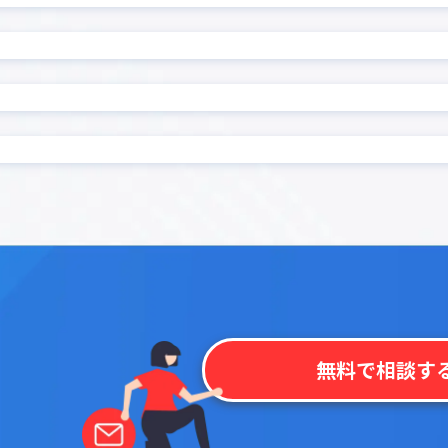
ード復元プラグイン
前年対比プラグイン
プラグイン
印刷選択プラグイン
集計プラグイン
名刺管理アプリpew
プラグイン
地図表示プラグイン
プラグイン
定例レコード一括生成プラ
 kintone
帳票作成プラグイン
プラグイン
感情分析プラグイン
モプラグイン
承認一覧プラグイン
文字数・バイト数チェック
換置換プラグイン
ン
ェックプラグイン
日付→曜日変換プラグイン
成プラグイン
日付変換プラグイン
程・稼働表作成プラグイン
明細行追加プラグイン
条件分岐フィールド非表示
き入力制御プラグイン
ン
ラグイン
検索拡張プラグイン
無料で相談す
索プラグイン
機能拡張スタンダード All-In
イル一括ダウンロードプラ
添付ファイル一括ダウンロ
グイン
プラグイン
監査用詳細ログ出力プラグ