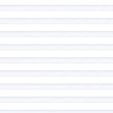
ル一覧表示プラグイン
ン
ル編集ビュープラグイン
テーブル編集プラグイン
複数行初期表示プラグイン
テーブル設定プラグイン
チ・ネクスタ・メイシ
ドキュトーン
ドでPi！kintoneプラグ
バーコード読み取りプラグ
ド・ステータス一括更新プ
フィールド制御プラグイ
ド背景色設定プラグイン
フィールド遷移キー追加プ
クリーンプラグイン
フロアマッププラグイン
トクリエイター
プロセス毎の入力必須プラ
内アプリ表示プラグイン
マネーフォワード for kinto
イズ
メール送信プラグイン
組織/グループ属性取得プラ
ユーザー連動ルックアップ
ン
ップ/階層区分対応ドロップ
ルックアップアプリ表示プ
換プラグイン