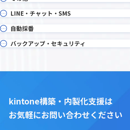
写り込みぼかし加工プラグイン
削除レコ
勤怠登録プラグイン
印刷設定
LINE・チャット・SMS
各種ユーザー情報編集プラグイン
各種月次
和暦・年齢変換プラグイン
在庫管理
自動採番
変更通知
変更通知
希望調査振り分けプラグイン
帳票DX for
年月表示プラグイン
年齢算出
バックアップ・セキュリティ
手書き2プラグイン
手書きメ
文字列編集・連結プラグイン
文字変
新デザイン版 条件書式プラグイン
既読チ
日付プラグイン
日付印生
日付計算プラグイン
日程・工
書式設定プラグイン
条件付
kintone構築・内製化支援は
検索プラグイン
検索プ
楽楽明細 for kintone
横断検
お気軽にお問い合わせください
添付ファイルプレビュープラグイ
添付ファ
ン
グイン
画像位置情報取得プラグイン
画像圧縮