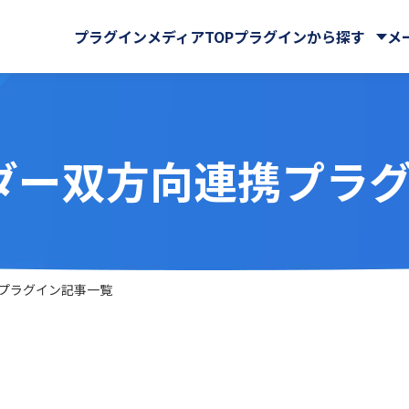
プラグインメディアTOP
プラグインから探す
メ
レンダー双方向連携プラ
株式会社
CData Software Japan
マイページ
GMOグローバルサイン・ホ
クラウドストレージ
サイン株式会社
Rプラグイン for kintone
Ai名刺解析プラグイン
ングス株式会社
ール・マップ
UI改善(操作性向上)
IA WARP Core
ATTAZoo ＋
・FAX
メール送信・メール連携
ューションズ株式会社
M-SOLUTIONS株式会社
与
名刺管理
ELコールセンター
BizteX Connect
株式会社
SATORI株式会社
バックアップ・セキュリティ
 Connect kintone ×
BizteX Connect kinto
chnologies株式会社
Yoom株式会社
携プラグイン記事一覧
AI コネクタ
Slack コネクタ
ラボ
さくらホームグループ株式
tion
Boost! Attachment
株式会社
オーサムジョブ合同会社
lete
Boost! Echo
サーカス株式会社
クラフテクス株式会社
jector
Boost! Linkage
式会社
コントラクトマネジメント
uth Mail
Boost! Report
ンシェル株式会社
テープス株式会社