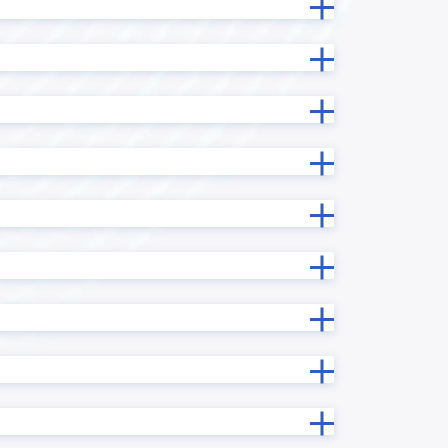
テーブル拡張プラグイン
テーブル行列変換プラグイン
データコレクト
ドラッグスクロールプラグイン
イン
フィールドデータコピープラグイン
フィールド情報/データ一括更新プラ
ン
グイン
ラグイン
フィールド非表示プラグイン
サービス
フロア区画管理プラグイン
グイン
プロセス管理プラグイン
マネーフォワード ケッサイ for
ne
kintone
メール送信プラグイン
プラグイ
リバースジオコーディングプラグ
イン
ルックアップコピーフィールド検索
ラグイン
プラグイン