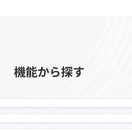
カイクラ kintone連携
ーPlus
カレンダー生成プラグイン
ビュープラグイン
ガリバー商談管理 on kinto
チャートプラグイン
ガントチャートプラグイ
イン MAKE
クラウドサイン連携アプリ
ロー
サブテーブルソートプラグ
機能から探す
ーブル操作プラグイン
サブテーブル行コピープラグ
ル一覧表示プラグイン
ジオコーディングプラグ
ポータル
タイムテーブル表作成プラ
示プラグイン
タブ表示プラグイン
チッププラグイン
ツールチッププラグイン
データコピープラグイン
テーブルデータコピープラグ
ルデータ一括転送プラグイ
テーブルデータ転送プラ
テーブル内フィールド計算