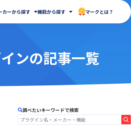
ーカーから探す
機能から探す
マークとは？
グインの記事一覧
 合同会社
Dropbox Japan 株式会社
WEBフォーム
ールディ
帳票出力
HENNGE株式会社
AppsME
会計システム・請求
AUTORO
ガントチャート・カンバン
NDIソリューションズ株式会社
BizteX Connect kintone ×
その他
Google Workspace コネクタ
Sky株式会社
ne ×
あさかわシステムズ株式会社
BlueBean
会社
アステリア株式会社
Boost! Calendar
オートロ株式会社
調べたいキーワードで検索
Boost! Gantt
クロス・ヘッド株式会社
Boost! Mail
株式会社
サイボウズ株式会社
Boost! Spread
デジタルサーブ株式会社