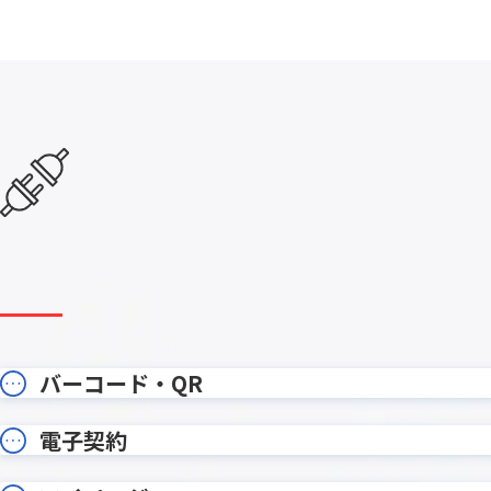
エラーフィールド入力促進プラグイ
カイクラ
ン
カテゴリー別アプリ一覧表示プラグ
カレンダ
イン
カンバンプラグイン
カード
ガントチャートプラグイン
ガント
クラウドBOT
クラウドサ
コメント欄非表示プラグイン
コラボフ
サブテーブルルックアッププラグイ
サブテ
ン
サブ画面表示kintoneプラグイン
サムネイ
ストレージコネクト
ソトバコ
タブ表示プラグイン
タブ表
バーコード・QR
ツリー構造一覧表示プラグイン
ツール
テーブルへのコピープラグイン
テーブル
電子契約
テーブ
テーブルデータ一括表示プラグイン
ン