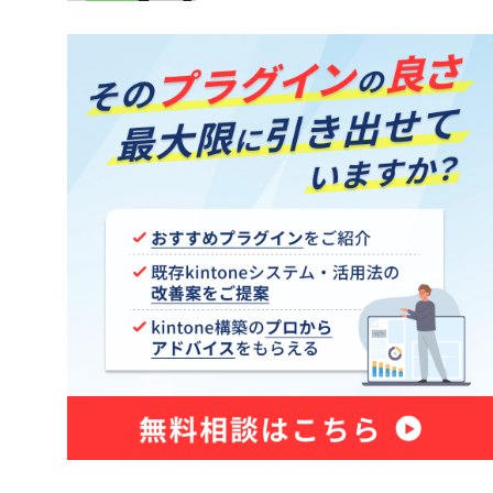
Sansan for kintone
ne コネク
Shopify×kintone連携プラグイ
ン
smart at tools for kintone
Excel
Teams向けメッセージ送信プラグイ
ン
Unifinity
X-point Cloud(エクスポイントクラ
ウド)
おもてなしSuite
グイン
きんちゃぼ
じぶんページ
アプリアクションプラグイン
アプリ間レコードコピープラグイ
ン
新プラグ
アプリ間レコード更新プラグイン
イチランプラグイン