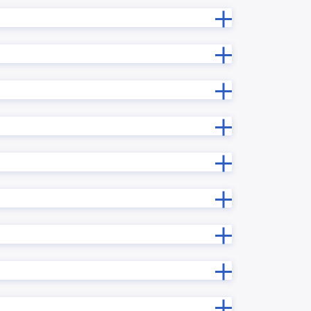
プラグイ
ルックアップデータ変換プラグイン
新プラグ
ルックアップ内サブテーブルコピープ
ラグイン
ルックアップ階層別一覧表示プラグ
グイン
イン
ン
レコード一括更新プラグイン
ン
レコード連続追加プラグイン
ログインユーザー連動各種設定プラ
ン
グイン
プラグイ
一覧レコード一括更新/クリアプラグ
イン
一覧画面で文字列複数行改行プラグ
ラグイン
イン
予実管理プラグイン
ン
住所自動入力プラグイン
入力制御プラグイン
ラグイン
再利用レコード初期化プラグイン