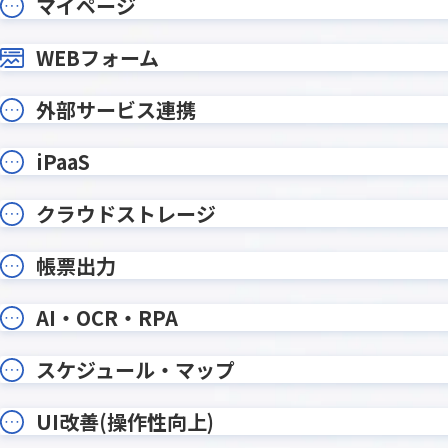
マイページ
テーブルヘッダ固定プラグイン
テーブ
テーブル明細行レコード分割プラグ
テーブ
WEBフォーム
イン
テーブル行自動追加プラグイン
テーブル
外部サービス連携
データ同期プラグイン
トーニ
ドロップダウン絞り込みプラグイ
バーコー
ン
イン
iPaaS
フィールドレイアウト数値変更プラ
フィール
グイン
ラグイン
クラウドストレージ
フィールド結合プラグイン
フィール
フォームブリッジ
フルス
帳票出力
プラグインの達人
プリン
プロセス管理履歴記録Proプラグイン
ポータル
AI・OCR・RPA
メディアSMS for kintone
メールワ
ユーザー/
スケジュール・マップ
モジトリ
グイン
ルックア
リンク先別タブ表示プラグイン
UI改善(操作性向上)
ダウン変