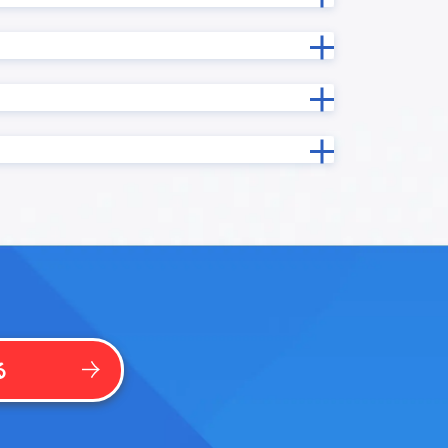
勤務シフト表/出勤簿作成プラグイン
印鑑押印プロセス連携プラグイン
吹き出しメッセージ表示プラグイン
基本機能拡張プラグイン
グイン
実行時エラー捕捉プラグイン
年度記録プラグイン
手書き/画像編集プラグイン
振込入金連携クラウド for kintone
プラグイ
文字結合プラグイン
日付フィールド入力補助プラグイン
日付計算
曜日計算プラグイン
プラグイ
条件分岐処理プラグイン
楽楽B2B for kintone
る
法人番号検索プラグイン
ードプラ
添付ファイル表示プラグイン
イン
祝日名取得プラグイン