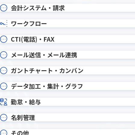
ルックアップコピー元登録プラグ
ルック
会計システム・請求
イン
イン
ルックア
ルックアッププラグイン
イン
ワークフロー
ルックアップ動的絞り込みプラグイ
ルックア
ン
CTI(電話)・FAX
レコードデータコピー(メール転記)プ
レコー
ラグイン
ラグイ
メール送信・メール連携
レコード一覧計算プラグイン
レコード
レコード重複チェックプラグイン
レッツ
ガントチャート・カンバン
ワンボタン入力プラグイン
ワークフ
データ加工・集計・グラフ
一覧レコード集計コピープラグイン
一覧個
勤怠・給与
一覧画面印刷プラグイン
一覧画面
予実管理プラグイン
他画面ポ
入力ヒント表示プラグイン
入力フィ
名刺管理
全角不許
入力規制・自動変換プラグイン
イン
その他