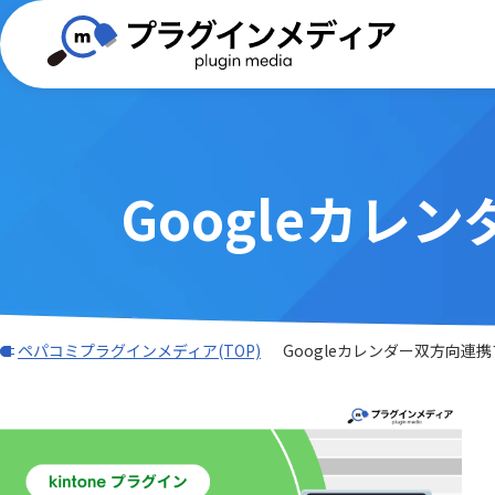
Googleカ
(TISプラグイン)合同会社ぱんだ商会
バーコード・QR
BizteX
電子契約
外部サービス連携
iPaaS
DXHUB株式会社
freee
Adobe Sign連携プラグイン
AI-OC
AI・OCR・RPA
スケジュ
Associate AI Hub
ASTER
JBアドバンスト・テクノロジー株式
ワークフロー
CTI(電話)
k&iソリ
会社
データ加工・集計・グラフ
勤怠・給
benry
BIZT
rex0220
Sansan
LINE・チャット・SMS
自動採番
BizteX Connect kintone × M365
BizteX
Spica
Umee Te
ペパコミプラグインメディア(TOP)
Googleカレンダー双方向連
コネクタ
Open
あっとクリエーション株式会社
かりんこ
Bokフォーム
Boost! Ac
アールスリーインスティテュート
エムザス
Boost! Cascade
Boost! De
キャップクラウド株式会社
クラウド
Boost! IMAP
Boost! In
クローバ株式会社
コクヨ株
Boost! OAuth IMAP
Boost! OA
サムライシステム株式会社
タイムコ