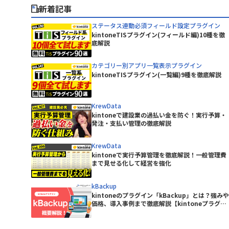
BowNow
ピー・シー・エー株式会社
新着記事
CData Drivers for kintone
丸紅情報システムズ株式会社
CLOUDPAPER
有限会社エーアイティ研究所
ステータス連動必須フィールド設定プラグイン
DataSpider Servista kintoneアダ
kintoneTISプラグイン(フィールド編)10種を徹
株式会社Crena
底解説
プタ
ニケーシ
株式会社NTTデータビジネスブレイ
DBHUB for kintone & Google ド
ンズ
intone
カテゴリー別アプリ一覧表示プラグイン
ライブ
株式会社アイティーフィット
kintoneTISプラグイン(一覧編)9種を徹底解説
remium
Dropbox for kintone Premium
ルシステム
株式会社ウェブウェア
Excel読み込みプラグイン
KrewData
ジャパン
株式会社コムデック
kintoneで建設業の過払い金を防ぐ！実行予算・
freee連携kintoneプラグイン
株式会社ショーケース
発注・支払い管理の徹底解説
GMOサイン × RepotoneU Pro連
ーターサ
株式会社ジョイゾー
携プラグイン
KrewData
Great Sign × kintone コネクタ
株式会社セゾン情報システムズ
kintoneで実行予算管理を徹底解説！一般管理費
イン
ー
まで見せる化して経営を強化
株式会社ソフツー
株式会社バーズ情報科学研究所
HENNGE One
kBackup
株式会社メディア4u
kintoneのプラグイン「kBackup」とは？強みや
Kairos3 × kintone コネクター
株式会社レッツ
価格、導入事例まで徹底解説【kintoneプラグイ
KAIZEN サブスク債権管理プラグイン
ン】
テムズ
株式会社東京商工リサーチ
KAIZEN関連レコードテーブルコピ
イン