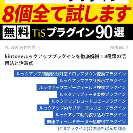
#UI改善(操作性向上)
2025.06.12
kintoneルックアッププラグインを徹底解説！8種類の活
用法と注意点
ルックアップ/階層区分対応ドロップダウン変換プラグイン
ルックアップアプリ表示プラグイン
ルックアップコピーフィールド検索プラグイン
ルックアップデータ変換プラグイン
ルックアップレコードコピープラグイン
ルックアップ内サブテーブルコピープラグイン
ルックアップ動的絞り込みプラグイン
関連フィールドデータ一括取得プラグイン
(TISプラグイン)合同会社ぱんだ商会