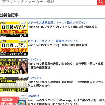
新着記事
ステータス連動必須フィールド設定プラグイン
kintoneTISプラグイン(フィールド編)10種を徹底解説
カテゴリー別アプリ一覧表示プラグイン
kintoneTISプラグイン(一覧編)9種を徹底解説
KrewData
kintoneで建設業の過払い金を防ぐ！実行予算・発注・支払
い管理の徹底解説
KrewData
kintoneで実行予算管理を徹底解説！一般管理費まで見せる
化して経営を強化
kBackup
kintoneのプラグイン「kBackup」とは？強みや価格、導入
事例まで徹底解説【kintoneプラグイン】