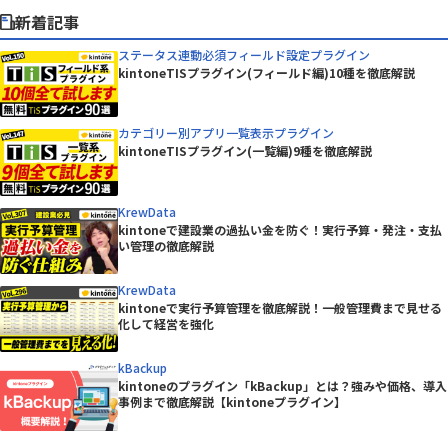
新着記事
ステータス連動必須フィールド設定プラグイン
kintoneTISプラグイン(フィールド編)10種を徹底解説
カテゴリー別アプリ一覧表示プラグイン
kintoneTISプラグイン(一覧編)9種を徹底解説
KrewData
kintoneで建設業の過払い金を防ぐ！実行予算・発注・支払
い管理の徹底解説
KrewData
kintoneで実行予算管理を徹底解説！一般管理費まで見せる
化して経営を強化
kBackup
kintoneのプラグイン「kBackup」とは？強みや価格、導入
事例まで徹底解説【kintoneプラグイン】