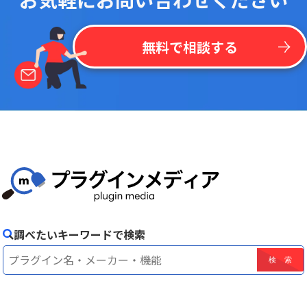
無料で相談する
調べたいキーワードで検索
！
最
新
リ
ス
ト
を
一
括
掲
載
今
な
ら
kintone