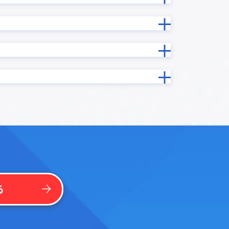
勤務シフト表/出勤簿作成プラグイン
印鑑押印プロセス連携プラグイン
吹き出しメッセージ表示プラグイン
基本機能拡張プラグイン
グイン
実行時エラー捕捉プラグイン
年度記録プラグイン
手書き/画像編集プラグイン
振込入金連携クラウド for kintone
プラグイ
文字結合プラグイン
日付フィールド入力補助プラグイン
日付計算
曜日計算プラグイン
プラグイ
条件分岐処理プラグイン
楽楽B2B for kintone
る
法人番号検索プラグイン
ードプラ
添付ファイル表示プラグイン
イン
祝日名取得プラグイン