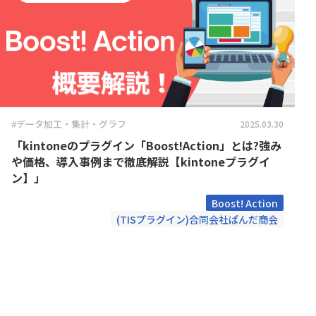
Boost! Style
Boost! S
トヨクモ株式会社
トライコ
Box for kintone
Bridge ov
プランニングヴィレッヂ株式会社
メイクリ
chobiit×kintone連携プラグイン
Climbe
合同会社Pons
合同会社
東日印刷株式会社
株式会社B
Coopel(クーペル)
CROSSP
株式会社GlobalB
株式会社J
DataS
DataSyncer for kintone
ト
株式会社RevComm
株式会社S
Dropbox for kintone
Dropbox f
株式会社アディエム
株式会社
#データ加工・集計・グラフ
2025.03.30
Eight Team×kintone連携プラグイ
EMロ
ン
「kintoneのプラグイン「Boost!Action」とは?強み
株式会社エイトレッド
株式会社
FAX+kintone連携プラグイン
formrun
や価格、導入事例まで徹底解説【kintoneプラグイ
株式会社コラボスタイル
株式会社
ン】」
freee連携プラグインセット
Front 
株式会社シンカ
株式会社
Boost! Action
Googl
株式会社ストラテジット
株式会社
googlemapリンクプラグイン
(TISプラグイン)合同会社ぱんだ商会
イン
株式会社ソウルウェア
株式会社
gusuku Customine(カスタマイ
株式会社ディーエスブランド
株式会社
gusuk
ン)
株式会社ビジネスソフト
株式会社
JSEdit for kintone
k-Hist
株式会社ユニフィニティー
株式会社
KAIZEN board
KAIZE
株式会社ロジカルスタジオ
株式会社
KAI
福島コン
KAIZEN 郵送代行プラグイン