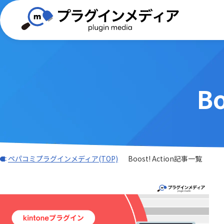
B
(TISプラグイン)合同会社ぱんだ商会
バーコード・QR
BizteX
電子契約
外部サービス連携
iPaaS
DXHUB株式会社
freee
Adobe Sign連携プラグイン
AI-OC
AI・OCR・RPA
スケジュ
Associate AI Hub
ASTER
JBアドバンスト・テクノロジー株式
ワークフロー
CTI(電話)
k&iソリ
会社
データ加工・集計・グラフ
勤怠・給
benry
BIZT
rex0220
Sansan
LINE・チャット・SMS
自動採番
BizteX Connect kintone × M365
BizteX
Spica
Umee Te
ペパコミプラグインメディア(TOP)
Boost! Action記事一覧
コネクタ
Open
あっとクリエーション株式会社
かりんこ
Bokフォーム
Boost! Ac
アールスリーインスティテュート
エムザス
Boost! Cascade
Boost! De
キャップクラウド株式会社
クラウド
Boost! IMAP
Boost! In
クローバ株式会社
コクヨ株
Boost! OAuth IMAP
Boost! OA
サムライシステム株式会社
タイムコ