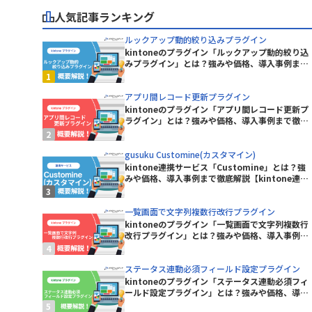
ープラグイン
人気記事ランキング
KASIKA for kintone
kinkozi
ルックアップ動的絞り込みプラグイン
kintone イベントカレンダープラグ
kintoneのプラグイン「ルックアップ動的絞り込
イン
みプラグイン」とは？強みや価格、導入事例まで
イン
徹底解説【kintoneプラグイン】
kintoneレコード一覧Excel出力プラ
グイン
アプリ間レコード更新プラグイン
kintoneのプラグイン「アプリ間レコード更新プ
kinveniシリーズ タスクボード
ラグイン」とは？強みや価格、導入事例まで徹底
解説【kintoneプラグイン】
kMailer
gusuku Customine(カスタマイン)
kintone連携サービス「Customine」とは？強
みや価格、導入事例まで徹底解説【kintone連携
KrewData
サービス】
ラグイン
LITONE for kintone
一覧画面で文字列複数行改行プラグイン
kintoneのプラグイン「一覧画面で文字列複数行
グイン
mojula for kintone
改行プラグイン」とは？強みや価格、導入事例ま
で徹底解説【kintoneプラグイン】
り状連携
QRコード読み取りプラグイン
ステータス連動必須フィールド設定プラグイン
kintoneのプラグイン「ステータス連動必須フィ
RepotoneU PDF+Excelバンドル
ールド設定プラグイン」とは？強みや価格、導入
ン)
版(レポトン)
事例まで徹底解説【kintoneプラグイン】