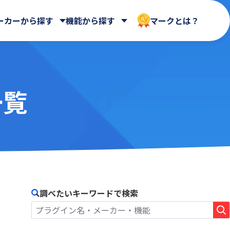
ーカーから探す
機能から探す
マークとは？
一覧
 合同会社
Dropbox Japan 株式会社
WEBフォーム
ールディ
帳票出力
HENNGE株式会社
AppsME
会計システム・請求
AUTORO
ガントチャート・カンバン
NDIソリューションズ株式会社
BizteX Connect kintone ×
その他
Google Workspace コネクタ
Sky株式会社
ne ×
あさかわシステムズ株式会社
BlueBean
会社
アステリア株式会社
Boost! Calendar
オートロ株式会社
調べたいキーワードで検索
Boost! Gantt
クロス・ヘッド株式会社
Boost! Mail
株式会社
サイボウズ株式会社
Boost! Spread
デジタルサーブ株式会社