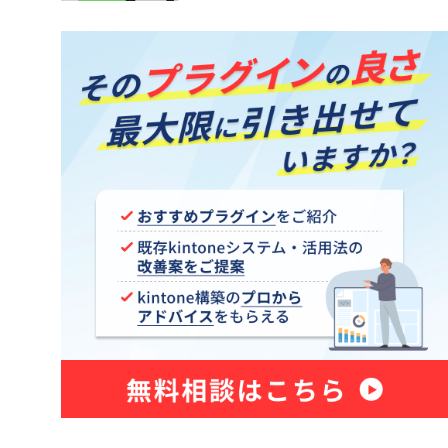
Sansan for kintone
ne コネク
Shopify×kintone連携プラグイ
ン
smart at tools for kintone
Excel
Teams向けメッセージ送信プラグイ
ン
Unifinity
X-point Cloud(エクスポイントクラ
ウド)
おもてなしSuite
グイン
きんちゃぼ
じぶんページ
アプリアクションプラグイン
アプリ間レコードコピープラグイ
ン
新プラグ
アプリ間レコード更新プラグイン
イチランプラグイン