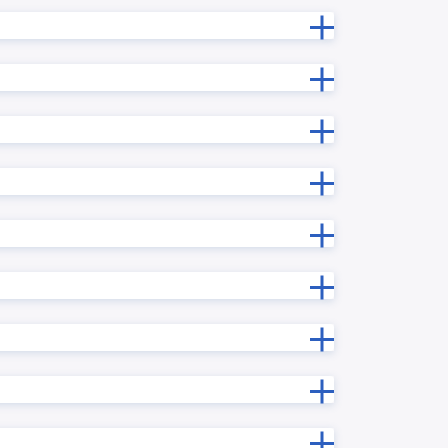
プラグイ
ルックアップデータ変換プラグイン
新プラグ
ルックアップ内サブテーブルコピープ
ラグイン
ルックアップ階層別一覧表示プラグ
グイン
イン
ン
レコード一括更新プラグイン
ン
レコード連続追加プラグイン
ログインユーザー連動各種設定プラ
ン
グイン
プラグイ
一覧レコード一括更新/クリアプラグ
イン
一覧画面で文字列複数行改行プラグ
ラグイン
イン
予実管理プラグイン
ン
住所自動入力プラグイン
入力制御プラグイン
ラグイン
再利用レコード初期化プラグイン