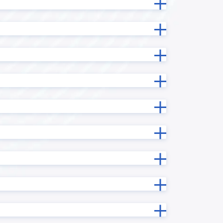
テーブル拡張プラグイン
テーブル行列変換プラグイン
データコレクト
ドラッグスクロールプラグイン
イン
フィールドデータコピープラグイン
フィールド情報/データ一括更新プラ
ン
グイン
ラグイン
フィールド非表示プラグイン
サービス
フロア区画管理プラグイン
グイン
プロセス管理プラグイン
マネーフォワード ケッサイ for
ne
kintone
メール送信プラグイン
プラグイ
リバースジオコーディングプラグ
イン
ルックアップコピーフィールド検索
ラグイン
プラグイン