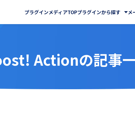
プラグインメディアTOP
プラグインから探す
メ
oost! Actionの記事
株式会社
CData Software Japan
マイページ
GMOグローバルサイン・ホ
クラウドストレージ
サイン株式会社
Rプラグイン for kintone
Ai名刺解析プラグイン
ングス株式会社
ール・マップ
UI改善(操作性向上)
IA WARP Core
ATTAZoo ＋
・FAX
メール送信・メール連携
ューションズ株式会社
M-SOLUTIONS株式会社
与
名刺管理
ELコールセンター
BizteX Connect
株式会社
SATORI株式会社
バックアップ・セキュリティ
 Connect kintone ×
BizteX Connect kinto
chnologies株式会社
Yoom株式会社
AI コネクタ
Slack コネクタ
ラボ
さくらホームグループ株式
tion
Boost! Attachment
株式会社
オーサムジョブ合同会社
lete
Boost! Echo
サーカス株式会社
クラフテクス株式会社
jector
Boost! Linkage
式会社
コントラクトマネジメント
uth Mail
Boost! Report
ンシェル株式会社
テープス株式会社