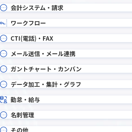
ルックアップコピー元登録プラグ
ルック
会計システム・請求
イン
イン
ルックア
ルックアッププラグイン
イン
ワークフロー
ルックアップ動的絞り込みプラグイ
ルックア
ン
CTI(電話)・FAX
レコードデータコピー(メール転記)プ
レコー
ラグイン
ラグイ
メール送信・メール連携
レコード一覧計算プラグイン
レコード
レコード重複チェックプラグイン
レッツ
ガントチャート・カンバン
ワンボタン入力プラグイン
ワークフ
データ加工・集計・グラフ
一覧レコード集計コピープラグイン
一覧個
勤怠・給与
一覧画面印刷プラグイン
一覧画面
予実管理プラグイン
他画面ポ
入力ヒント表示プラグイン
入力フィ
名刺管理
全角不許
入力規制・自動変換プラグイン
イン
その他