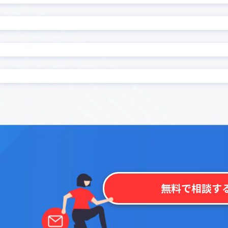
ード復元プラグイン
前年対比プラグイン
プラグイン
印刷選択プラグイン
集計プラグイン
名刺管理アプリpew
プラグイン
地図表示プラグイン
プラグイン
定例レコード一括生成プラ
 kintone
帳票作成プラグイン
プラグイン
感情分析プラグイン
モプラグイン
承認一覧プラグイン
文字数・バイト数チェック
換置換プラグイン
ン
ェックプラグイン
日付→曜日変換プラグイン
成プラグイン
日付変換プラグイン
程・稼働表作成プラグイン
明細行追加プラグイン
条件分岐フィールド非表示
き入力制御プラグイン
ン
ラグイン
検索拡張プラグイン
無料で相談す
索プラグイン
機能拡張スタンダード All-In
イル一括ダウンロードプラ
添付ファイル一括ダウンロ
グイン
プラグイン
監査用詳細ログ出力プラグ