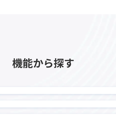
カイクラ kintone連携
ーPlus
カレンダー生成プラグイン
ビュープラグイン
ガリバー商談管理 on kinto
チャートプラグイン
ガントチャートプラグイ
イン MAKE
クラウドサイン連携アプリ
ロー
サブテーブルソートプラグ
機能から探す
ーブル操作プラグイン
サブテーブル行コピープラグ
ル一覧表示プラグイン
ジオコーディングプラグ
ポータル
タイムテーブル表作成プラ
示プラグイン
タブ表示プラグイン
チッププラグイン
ツールチッププラグイン
データコピープラグイン
テーブルデータコピープラグ
ルデータ一括転送プラグイ
テーブルデータ転送プラ
テーブル内フィールド計算