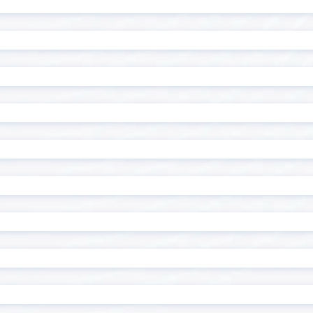
ル一覧表示プラグイン
ン
ル編集ビュープラグイン
テーブル編集プラグイン
複数行初期表示プラグイン
テーブル設定プラグイン
チ・ネクスタ・メイシ
ドキュトーン
ドでPi！kintoneプラグ
バーコード読み取りプラグ
ド・ステータス一括更新プ
フィールド制御プラグイ
ド背景色設定プラグイン
フィールド遷移キー追加プ
クリーンプラグイン
フロアマッププラグイン
トクリエイター
プロセス毎の入力必須プラ
内アプリ表示プラグイン
マネーフォワード for kinto
イズ
メール送信プラグイン
組織/グループ属性取得プラ
ユーザー連動ルックアップ
ン
ップ/階層区分対応ドロップ
ルックアップアプリ表示プ
換プラグイン