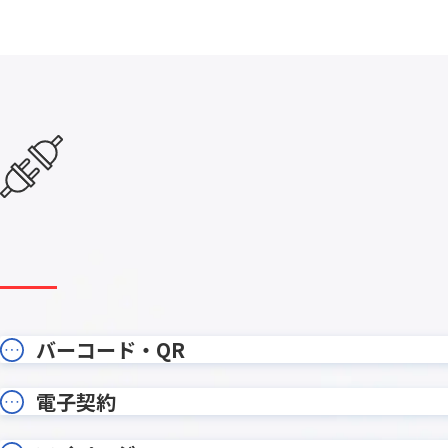
エラーフィールド入力促進プラグイ
カイクラ
ン
カテゴリー別アプリ一覧表示プラグ
カレンダ
イン
カンバンプラグイン
カード
ガントチャートプラグイン
ガント
クラウドBOT
クラウドサ
コメント欄非表示プラグイン
コラボフ
サブテーブルルックアッププラグイ
サブテ
ン
サブ画面表示kintoneプラグイン
サムネイ
ストレージコネクト
ソトバコ
タブ表示プラグイン
タブ表
バーコード・QR
ツリー構造一覧表示プラグイン
ツール
テーブルへのコピープラグイン
テーブル
電子契約
テーブ
テーブルデータ一括表示プラグイン
ン