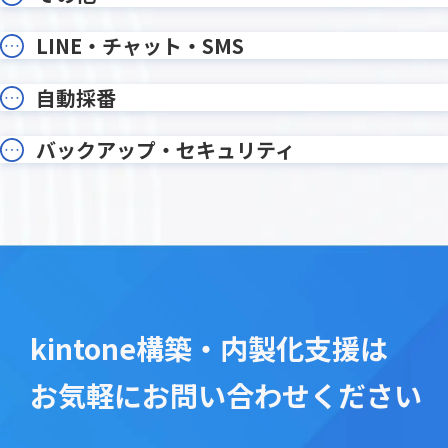
写り込みぼかし加工プラグイン
削除レコ
勤怠登録プラグイン
印刷設定
LINE・チャット・SMS
各種ユーザー情報編集プラグイン
各種月次
和暦・年齢変換プラグイン
在庫管理
自動採番
変更通知
変更通知
希望調査振り分けプラグイン
帳票DX for
年月表示プラグイン
年齢算出
バックアップ・セキュリティ
手書き2プラグイン
手書きメ
文字列編集・連結プラグイン
文字変
新デザイン版 条件書式プラグイン
既読チ
日付プラグイン
日付印生
日付計算プラグイン
日程・工
書式設定プラグイン
条件付
kintone構築・内製化支援は
検索プラグイン
検索プ
楽楽明細 for kintone
横断検
お気軽にお問い合わせください
添付ファイルプレビュープラグイ
添付ファ
ン
グイン
画像位置情報取得プラグイン
画像圧縮