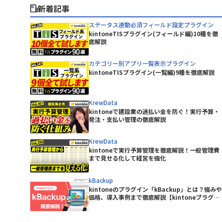
BowNow
ピー・シー・エー株式会社
新着記事
CData Drivers for kintone
丸紅情報システムズ株式会社
CLOUDPAPER
有限会社エーアイティ研究所
ステータス連動必須フィールド設定プラグイン
DataSpider Servista kintoneアダ
kintoneTISプラグイン(フィールド編)10種を徹
株式会社Crena
底解説
プタ
ニケーシ
株式会社NTTデータビジネスブレイ
DBHUB for kintone & Google ド
ンズ
intone
カテゴリー別アプリ一覧表示プラグイン
ライブ
株式会社アイティーフィット
kintoneTISプラグイン(一覧編)9種を徹底解説
remium
Dropbox for kintone Premium
ルシステム
株式会社ウェブウェア
Excel読み込みプラグイン
KrewData
ジャパン
株式会社コムデック
kintoneで建設業の過払い金を防ぐ！実行予算・
freee連携kintoneプラグイン
株式会社ショーケース
発注・支払い管理の徹底解説
GMOサイン × RepotoneU Pro連
ーターサ
株式会社ジョイゾー
携プラグイン
KrewData
Great Sign × kintone コネクタ
株式会社セゾン情報システムズ
kintoneで実行予算管理を徹底解説！一般管理費
イン
ー
まで見せる化して経営を強化
株式会社ソフツー
株式会社バーズ情報科学研究所
HENNGE One
kBackup
株式会社メディア4u
kintoneのプラグイン「kBackup」とは？強みや
Kairos3 × kintone コネクター
株式会社レッツ
価格、導入事例まで徹底解説【kintoneプラグイ
KAIZEN サブスク債権管理プラグイン
ン】
テムズ
株式会社東京商工リサーチ
KAIZEN関連レコードテーブルコピ
イン