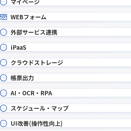
マイページ
テーブルヘッダ固定プラグイン
テーブ
テーブル明細行レコード分割プラグ
テーブ
WEBフォーム
イン
テーブル行自動追加プラグイン
テーブル
外部サービス連携
データ同期プラグイン
トーニ
ドロップダウン絞り込みプラグイ
バーコー
ン
イン
iPaaS
フィールドレイアウト数値変更プラ
フィール
グイン
ラグイン
クラウドストレージ
フィールド結合プラグイン
フィール
フォームブリッジ
フルス
帳票出力
プラグインの達人
プリン
プロセス管理履歴記録Proプラグイン
ポータル
AI・OCR・RPA
メディアSMS for kintone
メールワ
ユーザー/
スケジュール・マップ
モジトリ
グイン
ルックア
リンク先別タブ表示プラグイン
UI改善(操作性向上)
ダウン変