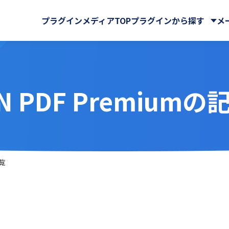
プラグインメディアTOP
プラグインから探す
メ
EN PDF Premium
株式会社
CData Software Japan
マイページ
GMOグローバルサイン・ホ
クラウドストレージ
サイン株式会社
Rプラグイン for kintone
Ai名刺解析プラグイン
ングス株式会社
ール・マップ
UI改善(操作性向上)
IA WARP Core
ATTAZoo ＋
・FAX
メール送信・メール連携
ューションズ株式会社
M-SOLUTIONS株式会社
与
名刺管理
ELコールセンター
BizteX Connect
株式会社
SATORI株式会社
バックアップ・セキュリティ
 Connect kintone ×
BizteX Connect kinto
chnologies株式会社
Yoom株式会社
一覧
AI コネクタ
Slack コネクタ
ラボ
さくらホームグループ株式
tion
Boost! Attachment
株式会社
オーサムジョブ合同会社
lete
Boost! Echo
サーカス株式会社
クラフテクス株式会社
jector
Boost! Linkage
式会社
コントラクトマネジメント
uth Mail
Boost! Report
ンシェル株式会社
テープス株式会社