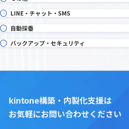
写り込みぼかし加工プラグイン
削除レコ
勤怠登録プラグイン
印刷設定
LINE・チャット・SMS
各種ユーザー情報編集プラグイン
各種月次
和暦・年齢変換プラグイン
在庫管理
自動採番
変更通知
変更通知
希望調査振り分けプラグイン
帳票DX for
年月表示プラグイン
年齢算出
バックアップ・セキュリティ
手書き2プラグイン
手書きメ
文字列編集・連結プラグイン
文字変
新デザイン版 条件書式プラグイン
既読チ
日付プラグイン
日付印生
日付計算プラグイン
日程・工
書式設定プラグイン
条件付
kintone構築・内製化支援は
検索プラグイン
検索プ
楽楽明細 for kintone
横断検
お気軽にお問い合わせください
添付ファイルプレビュープラグイ
添付ファ
ン
グイン
画像位置情報取得プラグイン
画像圧縮