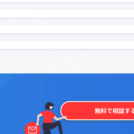
ード復元プラグイン
前年対比プラグイン
プラグイン
印刷選択プラグイン
集計プラグイン
名刺管理アプリpew
プラグイン
地図表示プラグイン
プラグイン
定例レコード一括生成プラ
 kintone
帳票作成プラグイン
プラグイン
感情分析プラグイン
モプラグイン
承認一覧プラグイン
文字数・バイト数チェック
換置換プラグイン
ン
ェックプラグイン
日付→曜日変換プラグイン
成プラグイン
日付変換プラグイン
程・稼働表作成プラグイン
明細行追加プラグイン
条件分岐フィールド非表示
き入力制御プラグイン
ン
ラグイン
検索拡張プラグイン
無料で相談す
索プラグイン
機能拡張スタンダード All-In
イル一括ダウンロードプラ
添付ファイル一括ダウンロ
グイン
プラグイン
監査用詳細ログ出力プラグ