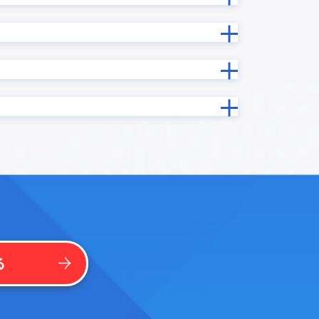
勤務シフト表/出勤簿作成プラグイン
印鑑押印プロセス連携プラグイン
吹き出しメッセージ表示プラグイン
基本機能拡張プラグイン
グイン
実行時エラー捕捉プラグイン
年度記録プラグイン
手書き/画像編集プラグイン
振込入金連携クラウド for kintone
プラグイ
文字結合プラグイン
日付フィールド入力補助プラグイン
日付計算
曜日計算プラグイン
プラグイ
条件分岐処理プラグイン
楽楽B2B for kintone
る
法人番号検索プラグイン
ードプラ
添付ファイル表示プラグイン
イン
祝日名取得プラグイン