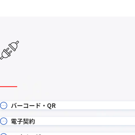
エラーフィールド入力促進プラグイ
カイクラ
ン
カテゴリー別アプリ一覧表示プラグ
カレンダ
イン
カンバンプラグイン
カード
ガントチャートプラグイン
ガント
クラウドBOT
クラウドサ
コメント欄非表示プラグイン
コラボフ
サブテーブルルックアッププラグイ
サブテ
ン
サブ画面表示kintoneプラグイン
サムネイ
ストレージコネクト
ソトバコ
タブ表示プラグイン
タブ表
バーコード・QR
ツリー構造一覧表示プラグイン
ツール
テーブルへのコピープラグイン
テーブル
電子契約
テーブ
テーブルデータ一括表示プラグイン
ン