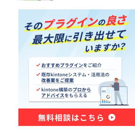
Sansan for kintone
ne コネク
Shopify×kintone連携プラグイ
ン
smart at tools for kintone
Excel
Teams向けメッセージ送信プラグイ
ン
Unifinity
X-point Cloud(エクスポイントクラ
ウド)
おもてなしSuite
グイン
きんちゃぼ
じぶんページ
アプリアクションプラグイン
アプリ間レコードコピープラグイ
ン
新プラグ
アプリ間レコード更新プラグイン
イチランプラグイン