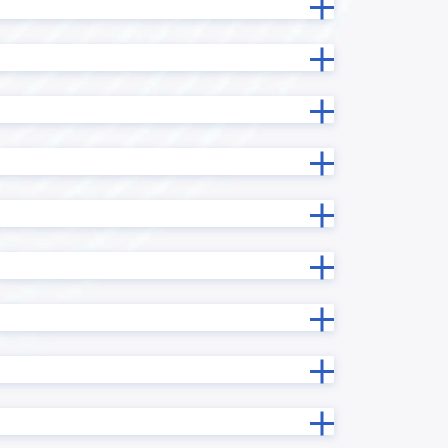
テーブル拡張プラグイン
テーブル行列変換プラグイン
データコレクト
ドラッグスクロールプラグイン
イン
フィールドデータコピープラグイン
フィールド情報/データ一括更新プラ
ン
グイン
ラグイン
フィールド非表示プラグイン
サービス
フロア区画管理プラグイン
グイン
プロセス管理プラグイン
マネーフォワード ケッサイ for
ne
kintone
メール送信プラグイン
プラグイ
リバースジオコーディングプラグ
イン
ルックアップコピーフィールド検索
ラグイン
プラグイン