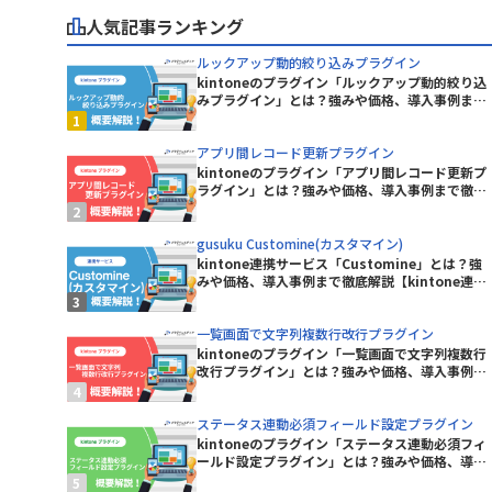
ープラグイン
人気記事ランキング
KASIKA for kintone
kinkozi
ルックアップ動的絞り込みプラグイン
kintone イベントカレンダープラグ
kintoneのプラグイン「ルックアップ動的絞り込
イン
みプラグイン」とは？強みや価格、導入事例まで
イン
徹底解説【kintoneプラグイン】
kintoneレコード一覧Excel出力プラ
グイン
アプリ間レコード更新プラグイン
kintoneのプラグイン「アプリ間レコード更新プ
kinveniシリーズ タスクボード
ラグイン」とは？強みや価格、導入事例まで徹底
解説【kintoneプラグイン】
kMailer
gusuku Customine(カスタマイン)
kintone連携サービス「Customine」とは？強
みや価格、導入事例まで徹底解説【kintone連携
KrewData
サービス】
ラグイン
LITONE for kintone
一覧画面で文字列複数行改行プラグイン
kintoneのプラグイン「一覧画面で文字列複数行
グイン
mojula for kintone
改行プラグイン」とは？強みや価格、導入事例ま
で徹底解説【kintoneプラグイン】
り状連携
QRコード読み取りプラグイン
ステータス連動必須フィールド設定プラグイン
kintoneのプラグイン「ステータス連動必須フィ
RepotoneU PDF+Excelバンドル
ールド設定プラグイン」とは？強みや価格、導入
ン)
版(レポトン)
事例まで徹底解説【kintoneプラグイン】