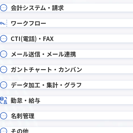
ルックアップコピー元登録プラグ
ルック
会計システム・請求
イン
イン
ルックア
ルックアッププラグイン
イン
ワークフロー
ルックアップ動的絞り込みプラグイ
ルックア
ン
CTI(電話)・FAX
レコードデータコピー(メール転記)プ
レコー
ラグイン
ラグイ
メール送信・メール連携
レコード一覧計算プラグイン
レコード
レコード重複チェックプラグイン
レッツ
ガントチャート・カンバン
ワンボタン入力プラグイン
ワークフ
データ加工・集計・グラフ
一覧レコード集計コピープラグイン
一覧個
勤怠・給与
一覧画面印刷プラグイン
一覧画面
予実管理プラグイン
他画面ポ
入力ヒント表示プラグイン
入力フィ
名刺管理
全角不許
入力規制・自動変換プラグイン
イン
その他