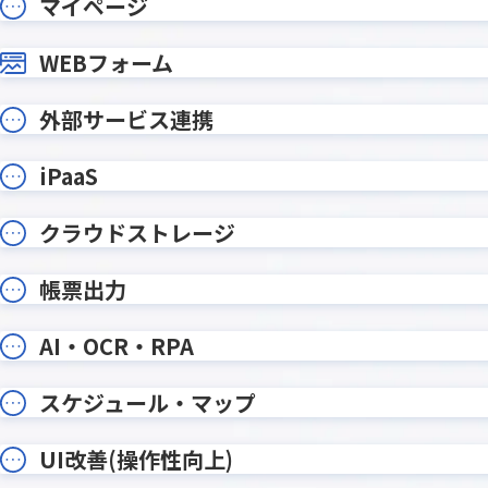
マイページ
テーブルヘッダ固定プラグイン
テーブ
テーブル明細行レコード分割プラグ
テーブ
WEBフォーム
イン
テーブル行自動追加プラグイン
テーブル
外部サービス連携
データ同期プラグイン
トーニ
ドロップダウン絞り込みプラグイ
バーコー
ン
イン
iPaaS
フィールドレイアウト数値変更プラ
フィール
グイン
ラグイン
クラウドストレージ
フィールド結合プラグイン
フィール
フォームブリッジ
フルス
帳票出力
プラグインの達人
プリン
プロセス管理履歴記録Proプラグイン
ポータル
AI・OCR・RPA
メディアSMS for kintone
メールワ
ユーザー/
スケジュール・マップ
モジトリ
グイン
ルックア
リンク先別タブ表示プラグイン
UI改善(操作性向上)
ダウン変