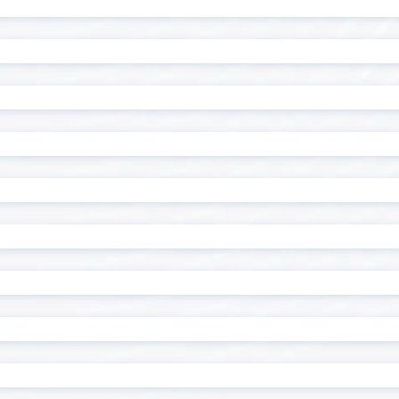
ル一覧表示プラグイン
ン
ル編集ビュープラグイン
テーブル編集プラグイン
複数行初期表示プラグイン
テーブル設定プラグイン
チ・ネクスタ・メイシ
ドキュトーン
ドでPi！kintoneプラグ
バーコード読み取りプラグ
ド・ステータス一括更新プ
フィールド制御プラグイ
ド背景色設定プラグイン
フィールド遷移キー追加プ
クリーンプラグイン
フロアマッププラグイン
トクリエイター
プロセス毎の入力必須プラ
内アプリ表示プラグイン
マネーフォワード for kinto
イズ
メール送信プラグイン
組織/グループ属性取得プラ
ユーザー連動ルックアップ
ン
ップ/階層区分対応ドロップ
ルックアップアプリ表示プ
換プラグイン