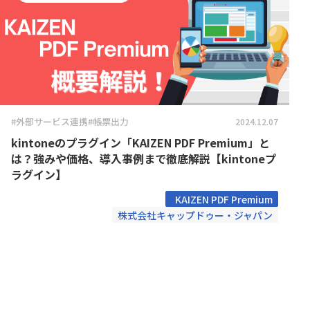
Boost! Style
Boost! S
トヨクモ株式会社
トライコ
Box for kintone
Bridge ov
プランニングヴィレッヂ株式会社
メイクリ
chobiit×kintone連携プラグイン
Climbe
合同会社Pons
合同会社
東日印刷株式会社
株式会社B
Coopel(クーペル)
CROSSP
株式会社GlobalB
株式会社J
DataS
DataSyncer for kintone
ト
株式会社RevComm
株式会社S
Dropbox for kintone
Dropbox f
株式会社アディエム
株式会社
#外部サービス連携
#帳票出力
2024.12.07
Eight Team×kintone連携プラグイ
EMロ
ン
kintoneのプラグイン「KAIZEN PDF Premium」と
株式会社エイトレッド
株式会社
FAX+kintone連携プラグイン
formrun
は？強みや価格、導入事例まで徹底解説【kintoneプ
株式会社コラボスタイル
株式会社
ラグイン】
freee連携プラグインセット
Front 
株式会社シンカ
株式会社
KAIZEN PDF Premium
Googl
株式会社ストラテジット
株式会社
googlemapリンクプラグイン
株式会社キャップドゥー・ジャパン
イン
株式会社ソウルウェア
株式会社
gusuku Customine(カスタマイ
株式会社ディーエスブランド
株式会社
gusuk
ン)
株式会社ビジネスソフト
株式会社
JSEdit for kintone
k-Hist
株式会社ユニフィニティー
株式会社
KAIZEN board
KAIZE
株式会社ロジカルスタジオ
株式会社
KAI
福島コン
KAIZEN 郵送代行プラグイン