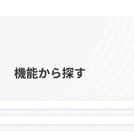
カイクラ kintone連携
ーPlus
カレンダー生成プラグイン
ビュープラグイン
ガリバー商談管理 on kinto
チャートプラグイン
ガントチャートプラグイ
イン MAKE
クラウドサイン連携アプリ
ロー
サブテーブルソートプラグ
機能から探す
ーブル操作プラグイン
サブテーブル行コピープラグ
ル一覧表示プラグイン
ジオコーディングプラグ
ポータル
タイムテーブル表作成プラ
示プラグイン
タブ表示プラグイン
チッププラグイン
ツールチッププラグイン
データコピープラグイン
テーブルデータコピープラグ
ルデータ一括転送プラグイ
テーブルデータ転送プラ
テーブル内フィールド計算