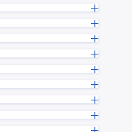
プラグイ
ルックアップデータ変換プラグイン
新プラグ
ルックアップ内サブテーブルコピープ
ラグイン
ルックアップ階層別一覧表示プラグ
グイン
イン
ン
レコード一括更新プラグイン
ン
レコード連続追加プラグイン
ログインユーザー連動各種設定プラ
ン
グイン
プラグイ
一覧レコード一括更新/クリアプラグ
イン
一覧画面で文字列複数行改行プラグ
ラグイン
イン
予実管理プラグイン
ン
住所自動入力プラグイン
入力制御プラグイン
ラグイン
再利用レコード初期化プラグイン