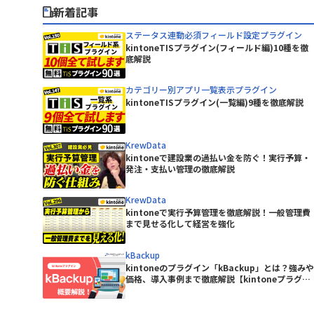
BowNow
ピー・シー・エー株式会社
新着記事
CData Drivers for kintone
丸紅情報システムズ株式会社
CLOUDPAPER
有限会社エーアイティ研究所
ステータス連動必須フィールド設定プラグイン
DataSpider Servista kintoneアダ
kintoneTISプラグイン(フィールド編)10種を徹
株式会社Crena
底解説
プタ
ニケーシ
株式会社NTTデータビジネスブレイ
DBHUB for kintone & Google ド
ンズ
intone
カテゴリー別アプリ一覧表示プラグイン
ライブ
株式会社アイティーフィット
kintoneTISプラグイン(一覧編)9種を徹底解説
remium
Dropbox for kintone Premium
ルシステム
株式会社ウェブウェア
Excel読み込みプラグイン
KrewData
ジャパン
株式会社コムデック
kintoneで建設業の過払い金を防ぐ！実行予算・
freee連携kintoneプラグイン
株式会社ショーケース
発注・支払い管理の徹底解説
GMOサイン × RepotoneU Pro連
ーターサ
株式会社ジョイゾー
携プラグイン
KrewData
Great Sign × kintone コネクタ
株式会社セゾン情報システムズ
kintoneで実行予算管理を徹底解説！一般管理費
イン
ー
まで見せる化して経営を強化
株式会社ソフツー
株式会社バーズ情報科学研究所
HENNGE One
kBackup
株式会社メディア4u
kintoneのプラグイン「kBackup」とは？強みや
Kairos3 × kintone コネクター
株式会社レッツ
価格、導入事例まで徹底解説【kintoneプラグイ
KAIZEN サブスク債権管理プラグイン
ン】
テムズ
株式会社東京商工リサーチ
KAIZEN関連レコードテーブルコピ
イン