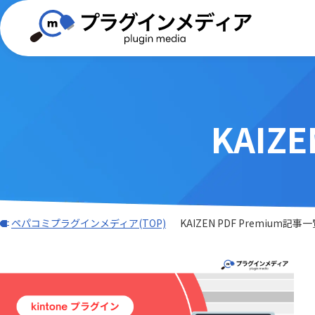
KAIZ
(TISプラグイン)合同会社ぱんだ商会
バーコード・QR
BizteX
電子契約
外部サービス連携
iPaaS
DXHUB株式会社
freee
Adobe Sign連携プラグイン
AI-OC
AI・OCR・RPA
スケジュ
Associate AI Hub
ASTER
JBアドバンスト・テクノロジー株式
ワークフロー
CTI(電話)
k&iソリ
会社
データ加工・集計・グラフ
勤怠・給
benry
BIZT
rex0220
Sansan
LINE・チャット・SMS
自動採番
BizteX Connect kintone × M365
BizteX
Spica
Umee Te
ペパコミプラグインメディア(TOP)
KAIZEN PDF Premium記事
コネクタ
Open
あっとクリエーション株式会社
かりんこ
Bokフォーム
Boost! Ac
アールスリーインスティテュート
エムザス
Boost! Cascade
Boost! De
キャップクラウド株式会社
クラウド
Boost! IMAP
Boost! In
クローバ株式会社
コクヨ株
Boost! OAuth IMAP
Boost! OA
サムライシステム株式会社
タイムコ