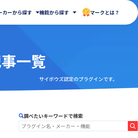
ーカーから探す
機能から探す
マークとは？
の記事一覧
 合同会社
Dropbox Japan 株式会社
WEBフォーム
ールディ
帳票出力
HENNGE株式会社
AppsME
会計システム・請求
AUTORO
ガントチャート・カンバン
サイボウズ認定のプラグインです。
NDIソリューションズ株式会社
BizteX Connect kintone ×
その他
Google Workspace コネクタ
Sky株式会社
ne ×
あさかわシステムズ株式会社
BlueBean
会社
アステリア株式会社
Boost! Calendar
オートロ株式会社
調べたいキーワードで検索
Boost! Gantt
クロス・ヘッド株式会社
Boost! Mail
株式会社
サイボウズ株式会社
Boost! Spread
デジタルサーブ株式会社