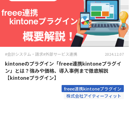
Boost! Style
Boost! S
トヨクモ株式会社
トライコ
Box for kintone
Bridge ov
プランニングヴィレッヂ株式会社
メイクリ
chobiit×kintone連携プラグイン
Climbe
合同会社Pons
合同会社
東日印刷株式会社
株式会社B
Coopel(クーペル)
CROSSP
株式会社GlobalB
株式会社J
DataS
DataSyncer for kintone
ト
株式会社RevComm
株式会社S
Dropbox for kintone
Dropbox f
株式会社アディエム
株式会社
#会計システム・請求
#外部サービス連携
2024.12.07
Eight Team×kintone連携プラグイ
EMロ
ン
kintoneのプラグイン「freee連携kintoneプラグイ
株式会社エイトレッド
株式会社
FAX+kintone連携プラグイン
formrun
ン」とは？強みや価格、導入事例まで徹底解説
株式会社コラボスタイル
株式会社
【kintoneプラグイン】
freee連携プラグインセット
Front 
株式会社シンカ
株式会社
freee連携kintoneプラグイン
Googl
株式会社ストラテジット
株式会社
googlemapリンクプラグイン
株式会社アイティーフィット
イン
株式会社ソウルウェア
株式会社
gusuku Customine(カスタマイ
株式会社ディーエスブランド
株式会社
gusuk
ン)
株式会社ビジネスソフト
株式会社
JSEdit for kintone
k-Hist
株式会社ユニフィニティー
株式会社
KAIZEN board
KAIZE
株式会社ロジカルスタジオ
株式会社
KAI
福島コン
KAIZEN 郵送代行プラグイン