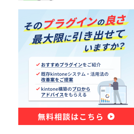
Sansan for kintone
ne コネク
Shopify×kintone連携プラグイ
ン
smart at tools for kintone
Excel
Teams向けメッセージ送信プラグイ
ン
Unifinity
X-point Cloud(エクスポイントクラ
ウド)
おもてなしSuite
グイン
きんちゃぼ
じぶんページ
アプリアクションプラグイン
アプリ間レコードコピープラグイ
ン
新プラグ
アプリ間レコード更新プラグイン
イチランプラグイン