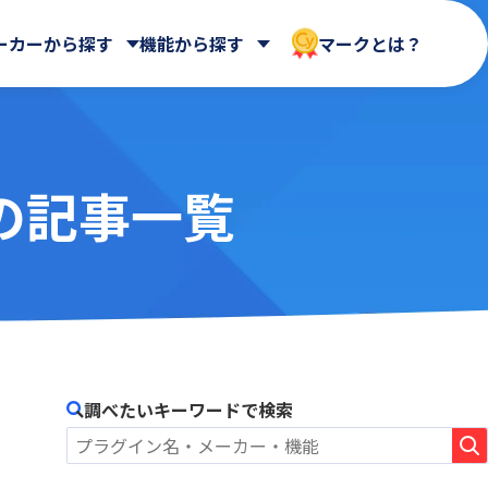
ーカーから探す
機能から探す
マークとは？
ンの記事一覧
 合同会社
Dropbox Japan 株式会社
WEBフォーム
ールディ
帳票出力
HENNGE株式会社
AppsME
会計システム・請求
AUTORO
ガントチャート・カンバン
NDIソリューションズ株式会社
BizteX Connect kintone ×
その他
Google Workspace コネクタ
Sky株式会社
ne ×
あさかわシステムズ株式会社
BlueBean
会社
アステリア株式会社
Boost! Calendar
オートロ株式会社
調べたいキーワードで検索
Boost! Gantt
クロス・ヘッド株式会社
Boost! Mail
株式会社
サイボウズ株式会社
Boost! Spread
デジタルサーブ株式会社