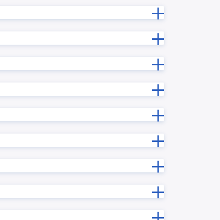
プラグイ
ルックアップデータ変換プラグイン
新プラグ
ルックアップ内サブテーブルコピープ
ラグイン
ルックアップ階層別一覧表示プラグ
グイン
イン
ン
レコード一括更新プラグイン
ン
レコード連続追加プラグイン
ログインユーザー連動各種設定プラ
ン
グイン
プラグイ
一覧レコード一括更新/クリアプラグ
イン
一覧画面で文字列複数行改行プラグ
ラグイン
イン
予実管理プラグイン
ン
住所自動入力プラグイン
入力制御プラグイン
ラグイン
再利用レコード初期化プラグイン