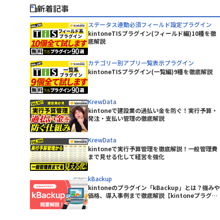
BowNow
ピー・シー・エー株式会社
新着記事
CData Drivers for kintone
丸紅情報システムズ株式会社
CLOUDPAPER
有限会社エーアイティ研究所
ステータス連動必須フィールド設定プラグイン
DataSpider Servista kintoneアダ
kintoneTISプラグイン(フィールド編)10種を徹
株式会社Crena
底解説
プタ
ニケーシ
株式会社NTTデータビジネスブレイ
DBHUB for kintone & Google ド
ンズ
intone
カテゴリー別アプリ一覧表示プラグイン
ライブ
株式会社アイティーフィット
kintoneTISプラグイン(一覧編)9種を徹底解説
remium
Dropbox for kintone Premium
ルシステム
株式会社ウェブウェア
Excel読み込みプラグイン
KrewData
ジャパン
株式会社コムデック
kintoneで建設業の過払い金を防ぐ！実行予算・
freee連携kintoneプラグイン
株式会社ショーケース
発注・支払い管理の徹底解説
GMOサイン × RepotoneU Pro連
ーターサ
株式会社ジョイゾー
携プラグイン
KrewData
Great Sign × kintone コネクタ
株式会社セゾン情報システムズ
kintoneで実行予算管理を徹底解説！一般管理費
イン
ー
まで見せる化して経営を強化
株式会社ソフツー
株式会社バーズ情報科学研究所
HENNGE One
kBackup
株式会社メディア4u
kintoneのプラグイン「kBackup」とは？強みや
Kairos3 × kintone コネクター
株式会社レッツ
価格、導入事例まで徹底解説【kintoneプラグイ
KAIZEN サブスク債権管理プラグイン
ン】
テムズ
株式会社東京商工リサーチ
KAIZEN関連レコードテーブルコピ
イン