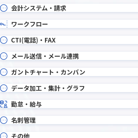
ルックアップコピー元登録プラグ
ルック
会計システム・請求
イン
イン
ルックア
ルックアッププラグイン
イン
ワークフロー
ルックアップ動的絞り込みプラグイ
ルックア
ン
CTI(電話)・FAX
レコードデータコピー(メール転記)プ
レコー
ラグイン
ラグイ
メール送信・メール連携
レコード一覧計算プラグイン
レコード
レコード重複チェックプラグイン
レッツ
ガントチャート・カンバン
ワンボタン入力プラグイン
ワークフ
データ加工・集計・グラフ
一覧レコード集計コピープラグイン
一覧個
勤怠・給与
一覧画面印刷プラグイン
一覧画面
予実管理プラグイン
他画面ポ
入力ヒント表示プラグイン
入力フィ
名刺管理
全角不許
入力規制・自動変換プラグイン
イン
その他