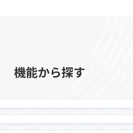
カイクラ kintone連携
ーPlus
カレンダー生成プラグイン
ビュープラグイン
ガリバー商談管理 on kinto
チャートプラグイン
ガントチャートプラグイ
イン MAKE
クラウドサイン連携アプリ
ロー
サブテーブルソートプラグ
機能から探す
ーブル操作プラグイン
サブテーブル行コピープラグ
ル一覧表示プラグイン
ジオコーディングプラグ
ポータル
タイムテーブル表作成プラ
示プラグイン
タブ表示プラグイン
チッププラグイン
ツールチッププラグイン
データコピープラグイン
テーブルデータコピープラグ
ルデータ一括転送プラグイ
テーブルデータ転送プラ
テーブル内フィールド計算