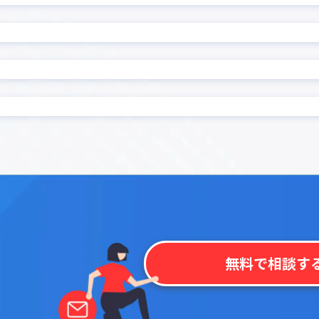
ード復元プラグイン
前年対比プラグイン
プラグイン
印刷選択プラグイン
集計プラグイン
名刺管理アプリpew
プラグイン
地図表示プラグイン
プラグイン
定例レコード一括生成プラ
 kintone
帳票作成プラグイン
プラグイン
感情分析プラグイン
モプラグイン
承認一覧プラグイン
文字数・バイト数チェック
換置換プラグイン
ン
ェックプラグイン
日付→曜日変換プラグイン
成プラグイン
日付変換プラグイン
程・稼働表作成プラグイン
明細行追加プラグイン
条件分岐フィールド非表示
き入力制御プラグイン
ン
ラグイン
検索拡張プラグイン
無料で相談す
索プラグイン
機能拡張スタンダード All-In
イル一括ダウンロードプラ
添付ファイル一括ダウンロ
グイン
プラグイン
監査用詳細ログ出力プラグ