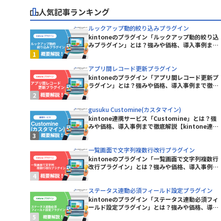
ープラグイン
人気記事ランキング
KASIKA for kintone
kinkozi
ルックアップ動的絞り込みプラグイン
kintone イベントカレンダープラグ
kintoneのプラグイン「ルックアップ動的絞り込
イン
みプラグイン」とは？強みや価格、導入事例まで
イン
徹底解説【kintoneプラグイン】
kintoneレコード一覧Excel出力プラ
グイン
アプリ間レコード更新プラグイン
kintoneのプラグイン「アプリ間レコード更新プ
kinveniシリーズ タスクボード
ラグイン」とは？強みや価格、導入事例まで徹底
解説【kintoneプラグイン】
kMailer
gusuku Customine(カスタマイン)
kintone連携サービス「Customine」とは？強
みや価格、導入事例まで徹底解説【kintone連携
KrewData
サービス】
ラグイン
LITONE for kintone
一覧画面で文字列複数行改行プラグイン
kintoneのプラグイン「一覧画面で文字列複数行
グイン
mojula for kintone
改行プラグイン」とは？強みや価格、導入事例ま
で徹底解説【kintoneプラグイン】
り状連携
QRコード読み取りプラグイン
ステータス連動必須フィールド設定プラグイン
kintoneのプラグイン「ステータス連動必須フィ
RepotoneU PDF+Excelバンドル
ールド設定プラグイン」とは？強みや価格、導入
ン)
版(レポトン)
事例まで徹底解説【kintoneプラグイン】