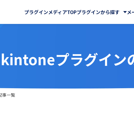
プラグインメディアTOP
プラグインから探す
メ
連携kintoneプラグイ
株式会社
CData Software Japan
マイページ
GMOグローバルサイン・ホ
クラウドストレージ
サイン株式会社
Rプラグイン for kintone
Ai名刺解析プラグイン
ングス株式会社
ール・マップ
UI改善(操作性向上)
IA WARP Core
ATTAZoo ＋
・FAX
メール送信・メール連携
ューションズ株式会社
M-SOLUTIONS株式会社
与
名刺管理
ELコールセンター
BizteX Connect
株式会社
SATORI株式会社
バックアップ・セキュリティ
 Connect kintone ×
BizteX Connect kinto
chnologies株式会社
Yoom株式会社
ン記事一覧
AI コネクタ
Slack コネクタ
ラボ
さくらホームグループ株式
tion
Boost! Attachment
株式会社
オーサムジョブ合同会社
lete
Boost! Echo
サーカス株式会社
クラフテクス株式会社
jector
Boost! Linkage
式会社
コントラクトマネジメント
uth Mail
Boost! Report
ンシェル株式会社
テープス株式会社