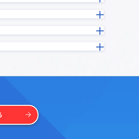
勤務シフト表/出勤簿作成プラグイン
印鑑押印プロセス連携プラグイン
吹き出しメッセージ表示プラグイン
基本機能拡張プラグイン
グイン
実行時エラー捕捉プラグイン
年度記録プラグイン
手書き/画像編集プラグイン
振込入金連携クラウド for kintone
プラグイ
文字結合プラグイン
日付フィールド入力補助プラグイン
日付計算
曜日計算プラグイン
プラグイ
条件分岐処理プラグイン
楽楽B2B for kintone
る
法人番号検索プラグイン
ードプラ
添付ファイル表示プラグイン
イン
祝日名取得プラグイン