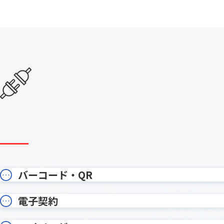
エラーフィールド入力促進プラグイ
カイクラ
ン
カテゴリー別アプリ一覧表示プラグ
カレンダ
イン
カンバンプラグイン
カード
ガントチャートプラグイン
ガント
クラウドBOT
クラウドサ
コメント欄非表示プラグイン
コラボフ
サブテーブルルックアッププラグイ
サブテ
ン
サブ画面表示kintoneプラグイン
サムネイ
ストレージコネクト
ソトバコ
タブ表示プラグイン
タブ表
バーコード・QR
ツリー構造一覧表示プラグイン
ツール
テーブルへのコピープラグイン
テーブル
電子契約
テーブ
テーブルデータ一括表示プラグイン
ン