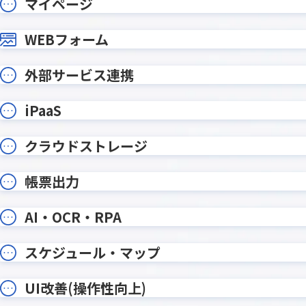
マイページ
テーブルヘッダ固定プラグイン
テーブ
テーブル明細行レコード分割プラグ
テーブ
WEBフォーム
イン
テーブル行自動追加プラグイン
テーブル
外部サービス連携
データ同期プラグイン
トーニ
ドロップダウン絞り込みプラグイ
バーコー
ン
イン
iPaaS
フィールドレイアウト数値変更プラ
フィール
グイン
ラグイン
クラウドストレージ
フィールド結合プラグイン
フィール
フォームブリッジ
フルス
帳票出力
プラグインの達人
プリン
プロセス管理履歴記録Proプラグイン
ポータル
AI・OCR・RPA
メディアSMS for kintone
メールワ
ユーザー/
スケジュール・マップ
モジトリ
グイン
ルックア
リンク先別タブ表示プラグイン
UI改善(操作性向上)
ダウン変