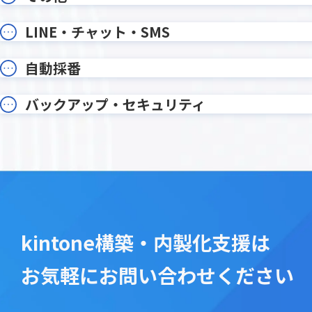
写り込みぼかし加工プラグイン
削除レコ
勤怠登録プラグイン
印刷設定
LINE・チャット・SMS
各種ユーザー情報編集プラグイン
各種月次
和暦・年齢変換プラグイン
在庫管理
自動採番
変更通知
変更通知
希望調査振り分けプラグイン
帳票DX for
年月表示プラグイン
年齢算出
バックアップ・セキュリティ
手書き2プラグイン
手書きメ
文字列編集・連結プラグイン
文字変
新デザイン版 条件書式プラグイン
既読チ
日付プラグイン
日付印生
日付計算プラグイン
日程・工
書式設定プラグイン
条件付
kintone構築・内製化支援は
検索プラグイン
検索プ
楽楽明細 for kintone
横断検
お気軽にお問い合わせください
添付ファイルプレビュープラグイ
添付ファ
ン
グイン
画像位置情報取得プラグイン
画像圧縮