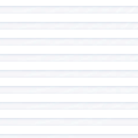
ル一覧表示プラグイン
ン
ル編集ビュープラグイン
テーブル編集プラグイン
複数行初期表示プラグイン
テーブル設定プラグイン
チ・ネクスタ・メイシ
ドキュトーン
ドでPi！kintoneプラグ
バーコード読み取りプラグ
ド・ステータス一括更新プ
フィールド制御プラグイ
ド背景色設定プラグイン
フィールド遷移キー追加プ
クリーンプラグイン
フロアマッププラグイン
トクリエイター
プロセス毎の入力必須プラ
内アプリ表示プラグイン
マネーフォワード for kinto
イズ
メール送信プラグイン
組織/グループ属性取得プラ
ユーザー連動ルックアップ
ン
ップ/階層区分対応ドロップ
ルックアップアプリ表示プ
換プラグイン