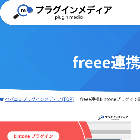
freee
(TISプラグイン)合同会社ぱんだ商会
バーコード・QR
BizteX
電子契約
外部サービス連携
iPaaS
DXHUB株式会社
freee
Adobe Sign連携プラグイン
AI-OC
AI・OCR・RPA
スケジュ
Associate AI Hub
ASTER
JBアドバンスト・テクノロジー株式
ワークフロー
CTI(電話)
k&iソリ
会社
データ加工・集計・グラフ
勤怠・給
benry
BIZT
rex0220
Sansan
LINE・チャット・SMS
自動採番
BizteX Connect kintone × M365
BizteX
Spica
Umee Te
ペパコミプラグインメディア(TOP)
freee連携kintoneプラグイ
コネクタ
Open
あっとクリエーション株式会社
かりんこ
Bokフォーム
Boost! Ac
アールスリーインスティテュート
エムザス
Boost! Cascade
Boost! De
キャップクラウド株式会社
クラウド
Boost! IMAP
Boost! In
クローバ株式会社
コクヨ株
Boost! OAuth IMAP
Boost! OA
サムライシステム株式会社
タイムコ