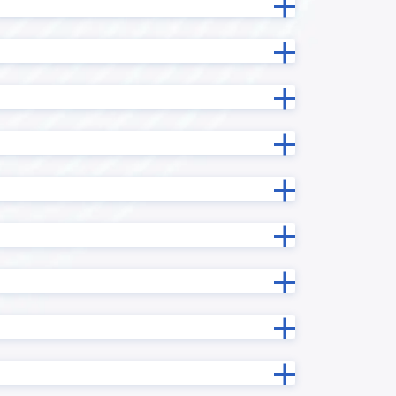
テーブル拡張プラグイン
テーブル行列変換プラグイン
データコレクト
ドラッグスクロールプラグイン
イン
フィールドデータコピープラグイン
フィールド情報/データ一括更新プラ
ン
グイン
ラグイン
フィールド非表示プラグイン
サービス
フロア区画管理プラグイン
グイン
プロセス管理プラグイン
マネーフォワード ケッサイ for
ne
kintone
メール送信プラグイン
プラグイ
リバースジオコーディングプラグ
イン
ルックアップコピーフィールド検索
ラグイン
プラグイン