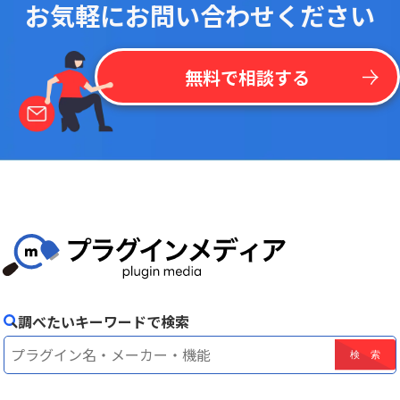
お気軽にお問い合わせください
無料で相談する
調べたいキーワードで検索
！
最
新
リ
ス
ト
を
一
括
掲
載