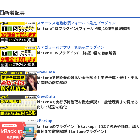
新着記事
ステータス連動必須フィールド設定プラグイン
kintoneTISプラグイン(フィールド編)10種を徹底解説
カテゴリー別アプリ一覧表示プラグイン
kintoneTISプラグイン(一覧編)9種を徹底解説
KrewData
kintoneで建設業の過払い金を防ぐ！実行予算・発注・支払
い管理の徹底解説
KrewData
kintoneで実行予算管理を徹底解説！一般管理費まで見せる
化して経営を強化
kBackup
kintoneのプラグイン「kBackup」とは？強みや価格、導入
事例まで徹底解説【kintoneプラグイン】