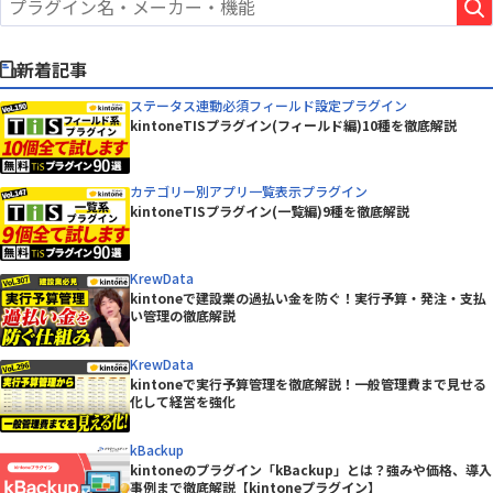
新着記事
ステータス連動必須フィールド設定プラグイン
kintoneTISプラグイン(フィールド編)10種を徹底解説
カテゴリー別アプリ一覧表示プラグイン
kintoneTISプラグイン(一覧編)9種を徹底解説
KrewData
kintoneで建設業の過払い金を防ぐ！実行予算・発注・支払
い管理の徹底解説
KrewData
kintoneで実行予算管理を徹底解説！一般管理費まで見せる
化して経営を強化
kBackup
kintoneのプラグイン「kBackup」とは？強みや価格、導入
事例まで徹底解説【kintoneプラグイン】