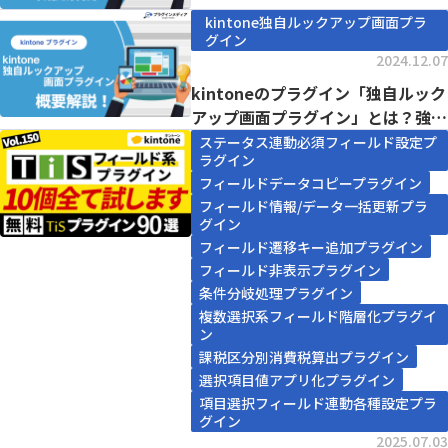
事例まで徹...
kintone独自ルックアップ画面プラ
グイン
2024.12.07
kintoneのプラグイン「独自ルック
アップ画面プラグイン」とは？強み
や価格、導...
ステータス連動必須フィールド設定プ
ラグイン
フィールドデータコピープラグイン
フィールド情報/データ一括更新プラ
グイン
フィールド遷移キー追加プラグイン
フィールド非表示プラグイン
条件分岐処理プラグイン
複数選択系フィールド階層化プラグイ
ン
課税区分別消費税算出プラグイン
選択項目値アプリ化プラグイン
項目選択フィールド連動各種設定プラ
グイン
2025.07.03