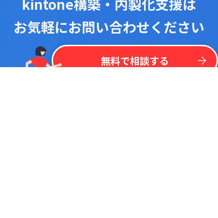
kintone構築・内製化支援は
お気軽にお問い合わせください
！
最
新
リ
ス
ト
を
一
括
掲
載
今
な
ら
kintone
無
料
プラグイン
リ
ス
ト
無料で相談する
調べたいキーワードで検索