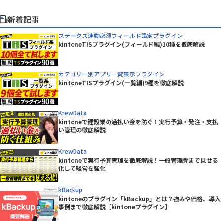
新着記事
ステータス連動必須フィールド設定プラグイン
kintoneTISプラグイン(フィールド編)10種を徹底解説
カテゴリー別アプリ一覧表示プラグイン
kintoneTISプラグイン(一覧編)9種を徹底解説
KrewData
kintoneで建設業の過払い金を防ぐ！実行予算・発注・支払
い管理の徹底解説
KrewData
kintoneで実行予算管理を徹底解説！一般管理費まで見せる
化して経営を強化
kBackup
kintoneのプラグイン「kBackup」とは？強みや価格、導入
事例まで徹底解説【kintoneプラグイン】