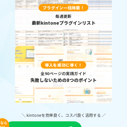
プラグイン一括掲載！
毎週更新
最新kintoneプラグインリスト
導入を成功に導く！
全90ページの実践ガイド
失敗しないための8つのポイント
＼ kintoneを効率良く、コスパ良く活用する ／
今なら