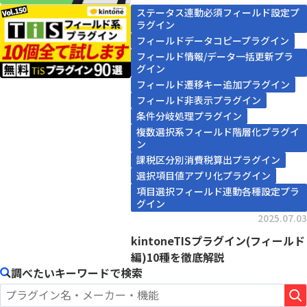
みや価格、...
ステータス連動必須フィールド設定プ
ラグイン
フィールドデータコピープラグイン
フィールド情報/データ一括更新プラ
グイン
フィールド遷移キー追加プラグイン
フィールド非表示プラグイン
条件分岐処理プラグイン
複数選択系フィールド階層化プラグイ
ン
課税区分別消費税算出プラグイン
選択項目値アプリ化プラグイン
項目選択フィールド連動各種設定プラ
グイン
2025.07.03
kintoneTISプラグイン(フィールド
編)10種を徹底解説
調べたいキーワードで検索