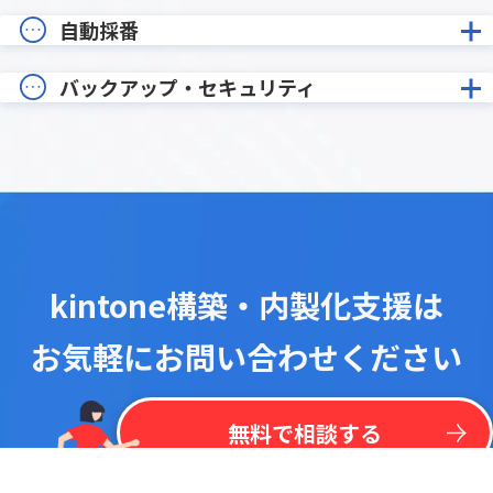
自動採番
バックアップ・セキュリティ
kintone構築・内製化支援は
お気軽にお問い合わせください
！
最
新
リ
ス
ト
を
一
括
掲
載
今
な
ら
kintone
無
料
プラグイン
リ
ス
ト
無料で相談する