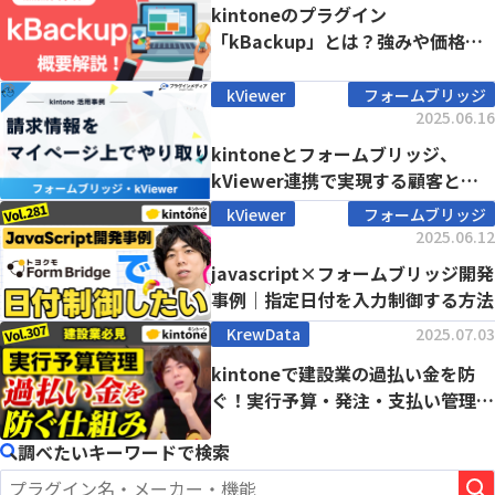
kintoneのプラグイン
「kBackup」とは？強みや価格、
導入事例まで徹底解...
kViewer
フォームブリッジ
2025.06.16
kintoneとフォームブリッジ、
kViewer連携で実現する顧客との
請求書やり...
kViewer
フォームブリッジ
2025.06.12
javascript×フォームブリッジ開発
事例｜指定日付を入力制御する方法
KrewData
2025.07.03
kintoneで建設業の過払い金を防
ぐ！実行予算・発注・支払い管理の
徹底解説
調べたいキーワードで検索