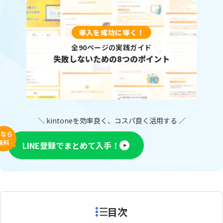
導入を成功に導く！
全90ページの実践ガイド
失敗しないための8つのポイント
＼ kintoneを効率良く、コスパ良く活用する ／
今なら
無料
LINE登録でまとめて入手！
目次