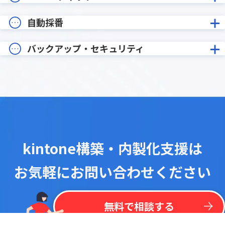
自動採番
バックアップ・セキュリティ
kintone構築・内製化支援は
お気軽にお問い合わせください
！
最
新
リ
ス
ト
を
一
括
掲
載
今
な
ら
kintone
無
料
プラグイン
リ
ス
ト
無料で相談する