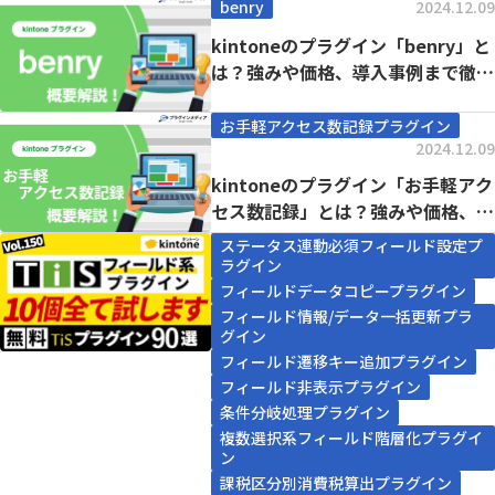
benry
2024.12.09
kintoneのプラグイン「benry」と
は？強みや価格、導入事例まで徹底
解説【...
お手軽アクセス数記録プラグイン
2024.12.09
kintoneのプラグイン「お手軽アク
セス数記録」とは？強みや価格、導
入事例まで...
ステータス連動必須フィールド設定プ
ラグイン
フィールドデータコピープラグイン
フィールド情報/データ一括更新プラ
グイン
フィールド遷移キー追加プラグイン
フィールド非表示プラグイン
条件分岐処理プラグイン
複数選択系フィールド階層化プラグイ
ン
課税区分別消費税算出プラグイン