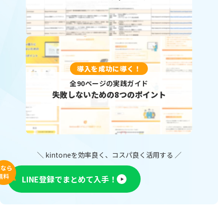
導入を成功に導く！
全90ページの実践ガイド
失敗しないための8つのポイント
＼ kintoneを効率良く、コスパ良く活用する ／
今なら
無料
LINE登録でまとめて入手！