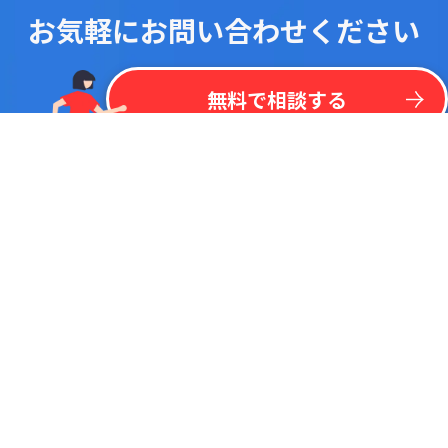
お気軽にお問い合わせください
！
最
新
リ
ス
ト
を
一
括
掲
載
今
な
ら
kintone
無
料
プラグイン
リ
ス
ト
無料で相談する
調べたいキーワードで検索