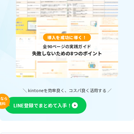
導入を成功に導く！
全90ページの実践ガイド
失敗しないための8つのポイント
＼ kintoneを効率良く、コスパ良く活用する ／
今なら
無料
LINE登録でまとめて入手！