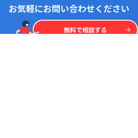
お気軽にお問い合わせください
！
最
新
リ
ス
ト
を
一
括
掲
載
今
な
ら
kintone
無
料
プラグイン
リ
ス
ト
無料で相談する
調べたいキーワードで検索