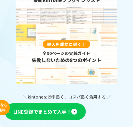
導入を成功に導く！
全90ページの実践ガイド
失敗しないための8つのポイント
＼ kintoneを効率良く、コスパ良く活用する ／
今なら
無料
LINE登録でまとめて入手！