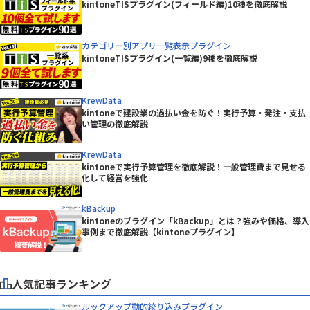
kintoneTISプラグイン(フィールド編)10種を徹底解説
カテゴリー別アプリ一覧表示プラグイン
kintoneTISプラグイン(一覧編)9種を徹底解説
KrewData
kintoneで建設業の過払い金を防ぐ！実行予算・発注・支払
い管理の徹底解説
KrewData
kintoneで実行予算管理を徹底解説！一般管理費まで見せる
化して経営を強化
kBackup
kintoneのプラグイン「kBackup」とは？強みや価格、導入
事例まで徹底解説【kintoneプラグイン】
人気記事ランキング
ルックアップ動的絞り込みプラグイン