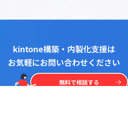
kintone構築・内製化支援は
お気軽にお問い合わせください
！
最
新
リ
ス
ト
を
一
括
掲
載
今
な
ら
kintone
無
料
プラグイン
リ
ス
ト
無料で相談する