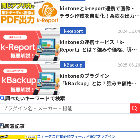
kintoneとk-report連携で画像・
チラシ作成を自動化！柔軟な出力設
定で...
k-Report
2024.12.04
kintoneの連携サービス「k-
Report」とは？強みや価格、導入
事例まで徹...
kBackup
2025.06.26
kintoneのプラグイン
「kBackup」とは？強みや価格、
導入事例まで徹底解...
調べたいキーワードで検索
新着記事
ステータス連動必須フィールド設定プラグイン