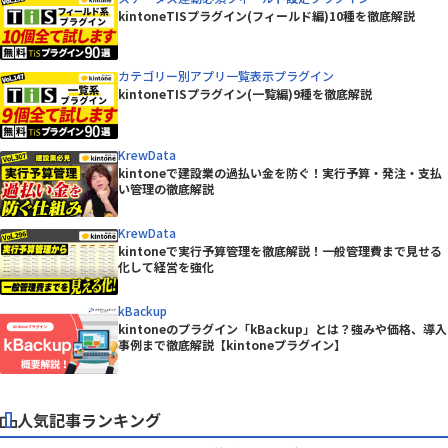
kintoneTISプラグイン(フィールド編)10種を徹底解説
カテゴリー別アプリ一覧表示プラグイン
kintoneTISプラグイン(一覧編)9種を徹底解説
KrewData
kintoneで建設業の過払い金を防ぐ！実行予算・発注・支払
い管理の徹底解説
KrewData
kintoneで実行予算管理を徹底解説！一般管理費まで見せる
化して経営を強化
kBackup
kintoneのプラグイン「kBackup」とは？強みや価格、導入
事例まで徹底解説【kintoneプラグイン】
人気記事ランキング