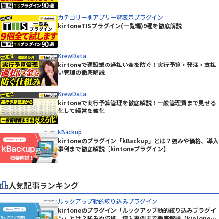
カテゴリー別アプリ一覧表示プラグイン
kintoneTISプラグイン(一覧編)9種を徹底解説
KrewData
kintoneで建設業の過払い金を防ぐ！実行予算・発注・支払
い管理の徹底解説
KrewData
kintoneで実行予算管理を徹底解説！一般管理費まで見せる
化して経営を強化
kBackup
kintoneのプラグイン「kBackup」とは？強みや価格、導入
事例まで徹底解説【kintoneプラグイン】
人気記事ランキング
ルックアップ動的絞り込みプラグイン
kintoneのプラグイン「ルックアップ動的絞り込みプラグイ
ン」とは？強みや価格、導入事例まで徹底解説【kintoneプ