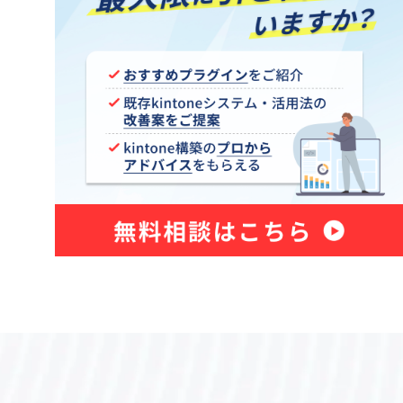
カスタマーコンパス
カンタンマップ プラグイン
ガルキンワークフロー連携プラグ
ne
イン
ン
クライゼル
コピーボタン設置プラグイン
イン
サブテーブルソートプラグイン
イン
サブテーブル集計プラグイン
ステータス連動必須フィールド設定
イン
プラグイン
グイン
タブ区切りプラグイン
タブ表示プラグインPro
テキスト検出プラグイン
イン
テーブルデータ一括編集プラグイン
テーブルフィールドコピープラグ
グイン
イン
プラグイ