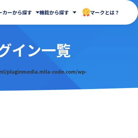
ーカーから探す
機能から探す
マークとは？
グイン一覧
 合同会社
Dropbox Japan 株式会社
WEBフォーム
ールディ
帳票出力
HENNGE株式会社
AppsME
会計システム・請求
ml/pluginmedia.mila-code.com/wp-
AUTORO
ガントチャート・カンバン
NDIソリューションズ株式会社
BizteX Connect kintone ×
その他
Google Workspace コネクタ
Sky株式会社
ne ×
あさかわシステムズ株式会社
BlueBean
会社
アステリア株式会社
Boost! Calendar
オートロ株式会社
Boost! Gantt
クロス・ヘッド株式会社
Boost! Mail
株式会社
サイボウズ株式会社
Boost! Spread
デジタルサーブ株式会社