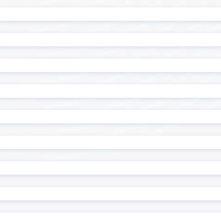
アップコピー先反映プラグ
ルックアップコピー先編集
ン
ップレコードコピープラグ
ルックアップ元追加・更
イン
ップ反映プラグイン
ルックアップ編集登録プラ
ドページのリンクコピープ
レコード一括操作プラグイ
ン
同時編集確認プラグイン
レコード連続編集プラグイ
原価管理Go2連携ツール
レーダーチャートプラグイ
一覧テキスト絞り込み検索
ロー・プラグイン
ン
別指定プラグイン
一覧画面でコメント閲覧プ
編集プラグイン
一覧集計プラグイン
ップアップ表示プラグイン
住所/緯度経度変換プラグイ
ールドマスクプラグイン
入力値チェックプラグイン
可フィールド値変換プラグ
再利用フィールド指定プ