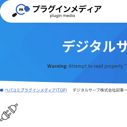
デジタル
(TISプラグイン)合同会社ぱんだ商会
バーコード・QR
BizteX
電子契約
外部サービス連携
iPaaS
DXHUB株式会社
freee
Adobe Sign連携プラグイン
AI-OC
AI・OCR・RPA
スケジュ
Warning
: Attempt to read property "
Associate AI Hub
ASTER
JBアドバンスト・テクノロジー株式
ワークフロー
CTI(電話)
k&iソリ
会社
データ加工・集計・グラフ
勤怠・給
benry
BIZT
rex0220
Sansan
LINE・チャット・SMS
自動採番
BizteX Connect kintone × M365
BizteX
Spica
Umee Te
ペパコミプラグインメディア(TOP)
デジタルサーブ株式会社記事
コネクタ
Open
あっとクリエーション株式会社
かりんこ
Bokフォーム
Boost! Ac
アールスリーインスティテュート
エムザス
Boost! Cascade
Boost! De
キャップクラウド株式会社
クラウド
Boost! IMAP
Boost! In
クローバ株式会社
コクヨ株
Boost! OAuth IMAP
Boost! OA
サムライシステム株式会社
タイムコ