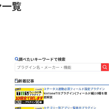
BowNow
ン一覧
ピー・シー・エー株式会社
CData Drivers for kintone
丸紅情報システムズ株式会社
CLOUDPAPER
有限会社エーアイティ研究所
DataSpider Servista kintoneアダ
株式会社Crena
プタ
ニケーシ
株式会社NTTデータビジネスブレイ
DBHUB for kintone & Google ド
ンズ
intone
ライブ
株式会社アイティーフィット
remium
Dropbox for kintone Premium
ルシステム
株式会社ウェブウェア
Excel読み込みプラグイン
ジャパン
株式会社コムデック
freee連携kintoneプラグイン
株式会社ショーケース
調べたいキーワードで検索
GMOサイン × RepotoneU Pro連
ーターサ
株式会社ジョイゾー
携プラグイン
Great Sign × kintone コネクタ
株式会社セゾン情報システムズ
イン
ー
株式会社ソフツー
新着記事
株式会社バーズ情報科学研究所
HENNGE One
ステータス連動必須フィールド設定プラグイン
株式会社メディア4u
Kairos3 × kintone コネクター
kintoneTISプラグイン(フィールド編)10種を徹
株式会社レッツ
底解説
KAIZEN サブスク債権管理プラグイン
テムズ
株式会社東京商工リサーチ
KAIZEN関連レコードテーブルコピ
イン
カテゴリー別アプリ一覧表示プラグイン