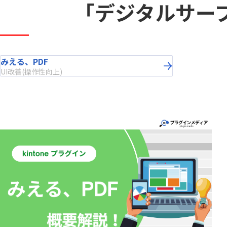
Boost! Style
Boost! S
トヨクモ株式会社
「デジタルサー
トライコ
Box for kintone
Bridge ov
プランニングヴィレッヂ株式会社
メイクリ
chobiit×kintone連携プラグイン
Climbe
合同会社Pons
合同会社
東日印刷株式会社
株式会社B
Coopel(クーペル)
CROSSP
株式会社GlobalB
株式会社J
DataS
みえる、PDF
DataSyncer for kintone
ト
UI改善(操作性向上)
株式会社RevComm
株式会社S
Dropbox for kintone
Dropbox f
株式会社アディエム
株式会社
Eight Team×kintone連携プラグイ
EMロ
ン
株式会社エイトレッド
株式会社
FAX+kintone連携プラグイン
formrun
株式会社コラボスタイル
株式会社
freee連携プラグインセット
Front 
株式会社シンカ
株式会社
Googl
株式会社ストラテジット
株式会社
googlemapリンクプラグイン
イン
株式会社ソウルウェア
株式会社
gusuku Customine(カスタマイ
株式会社ディーエスブランド
株式会社
gusuk
ン)
株式会社ビジネスソフト
株式会社
JSEdit for kintone
k-Hist
株式会社ユニフィニティー
株式会社
KAIZEN board
KAIZE
株式会社ロジカルスタジオ
株式会社
KAI
福島コン
KAIZEN 郵送代行プラグイン