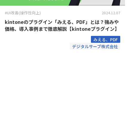
株式会社神戸デジタル・ラボ
ン
社
Kanal-WEB
KANBA
#UI改善(操作性向上)
2024.12.07
kBackup
KEIKA
kintoneのプラグイン「みえる、PDF」とは？強みや
kintone for LINE WORKS【チャ
kinto
価格、導入事例まで徹底解説【kintoneプラグイン】
ット登録機能】
機能】
kintone スプレッドシートプラグイ
kint
みえる、PDF
ン
ウド請
デジタルサーブ株式会社
kintone独自ルックアップ画面プ
kinto
ラグイン
kinveniシリーズQR・バーコード読
kinve
み取り
KOYOM
KOUTEI ガントチャートプラグイン
ン
krewSheet
kView
LITONEチャットボット for LINE
MakeL
WORKS
ョン
monday.com × kintone コネク
MTG効率
ター
Reckoner
Repot