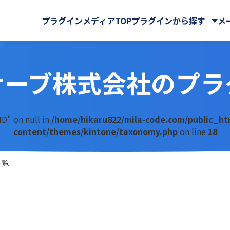
プラグインメディアTOP
プラグインから探す
メ
サーブ株式会社のプラ
株式会社
CData Software Japan
マイページ
GMOグローバルサイン・ホ
クラウドストレージ
サイン株式会社
Rプラグイン for kintone
Ai名刺解析プラグイン
ングス株式会社
ール・マップ
UI改善(操作性向上)
ID" on null in
/home/hikaru822/mila-code.com/public_ht
IA WARP Core
ATTAZoo ＋
・FAX
メール送信・メール連携
content/themes/kintone/taxonomy.php
on line
18
ューションズ株式会社
M-SOLUTIONS株式会社
与
名刺管理
ELコールセンター
BizteX Connect
株式会社
SATORI株式会社
バックアップ・セキュリティ
 Connect kintone ×
BizteX Connect kinto
chnologies株式会社
Yoom株式会社
一覧
AI コネクタ
Slack コネクタ
ラボ
さくらホームグループ株式
tion
Boost! Attachment
株式会社
オーサムジョブ合同会社
lete
Boost! Echo
サーカス株式会社
クラフテクス株式会社
jector
Boost! Linkage
式会社
コントラクトマネジメント
uth Mail
Boost! Report
ンシェル株式会社
テープス株式会社