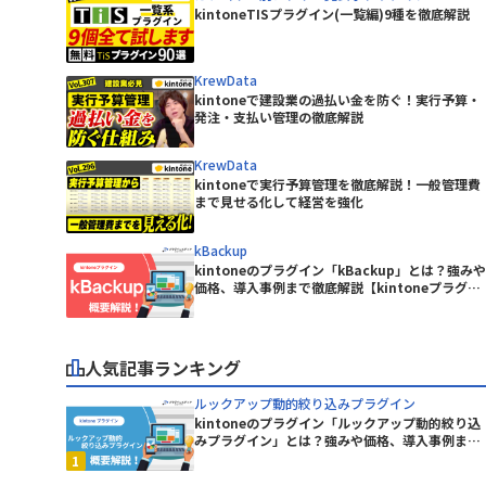
ープラグイン
kintoneTISプラグイン(一覧編)9種を徹底解説
KASIKA for kintone
kinkozi
kintone イベントカレンダープラグ
KrewData
イン
kintoneで建設業の過払い金を防ぐ！実行予算・
イン
発注・支払い管理の徹底解説
kintoneレコード一覧Excel出力プラ
グイン
KrewData
kintoneで実行予算管理を徹底解説！一般管理費
kinveniシリーズ タスクボード
まで見せる化して経営を強化
kMailer
kBackup
kintoneのプラグイン「kBackup」とは？強みや
KrewData
価格、導入事例まで徹底解説【kintoneプラグイ
ン】
ラグイン
LITONE for kintone
グイン
mojula for kintone
人気記事ランキング
ルックアップ動的絞り込みプラグイン
り状連携
QRコード読み取りプラグイン
kintoneのプラグイン「ルックアップ動的絞り込
みプラグイン」とは？強みや価格、導入事例まで
RepotoneU PDF+Excelバンドル
ン)
徹底解説【kintoneプラグイン】
版(レポトン)