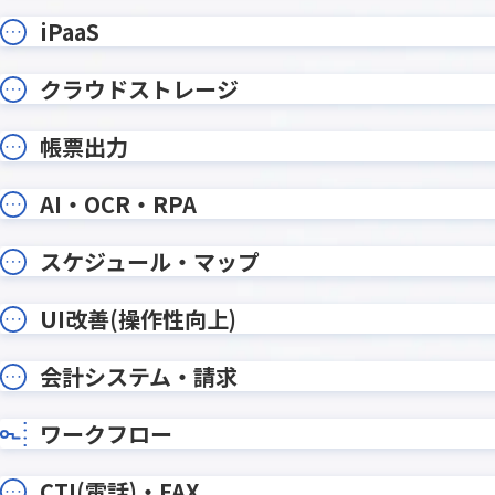
ルックアップコピー元登録プラグ
ルック
イン
イン
iPaaS
ルックア
ルックアッププラグイン
イン
クラウドストレージ
ルックアップ動的絞り込みプラグイ
ルックア
ン
帳票出力
レコードデータコピー(メール転記)プ
レコー
ラグイン
ラグイ
AI・OCR・RPA
レコード一覧計算プラグイン
レコード
レコード重複チェックプラグイン
レッツ
スケジュール・マップ
ワンボタン入力プラグイン
ワークフ
UI改善(操作性向上)
一覧レコード集計コピープラグイン
一覧個
会計システム・請求
一覧画面印刷プラグイン
一覧画面
予実管理プラグイン
他画面ポ
入力ヒント表示プラグイン
入力フィ
ワークフロー
全角不許
入力規制・自動変換プラグイン
イン
CTI(電話)・FAX