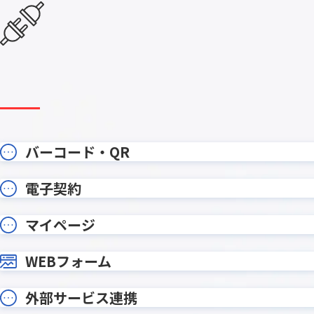
テーブルヘッダ固定プラグイン
テーブ
テーブル明細行レコード分割プラグ
テーブ
イン
テーブル行自動追加プラグイン
テーブル
データ同期プラグイン
トーニ
ドロップダウン絞り込みプラグイ
バーコー
ン
イン
フィールドレイアウト数値変更プラ
フィール
グイン
ラグイン
バーコード・QR
フィールド結合プラグイン
フィール
フォームブリッジ
フルス
電子契約
プラグインの達人
プリン
プロセス管理履歴記録Proプラグイン
ポータル
マイページ
メディアSMS for kintone
メールワ
ユーザー/
WEBフォーム
モジトリ
グイン
ルックア
リンク先別タブ表示プラグイン
外部サービス連携
ダウン変