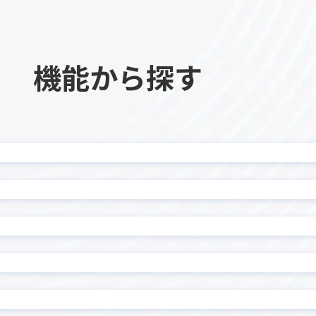
ル一覧表示プラグイン
ン
ル編集ビュープラグイン
テーブル編集プラグイン
複数行初期表示プラグイン
テーブル設定プラグイン
機能から探す
チ・ネクスタ・メイシ
ドキュトーン
ドでPi！kintoneプラグ
バーコード読み取りプラグ
ド・ステータス一括更新プ
フィールド制御プラグイ
ド背景色設定プラグイン
フィールド遷移キー追加プ
クリーンプラグイン
フロアマッププラグイン
トクリエイター
プロセス毎の入力必須プラ
内アプリ表示プラグイン
マネーフォワード for kinto
イズ
メール送信プラグイン
組織/グループ属性取得プラ
ユーザー連動ルックアップ
ン
ップ/階層区分対応ドロップ
ルックアップアプリ表示プ
換プラグイン