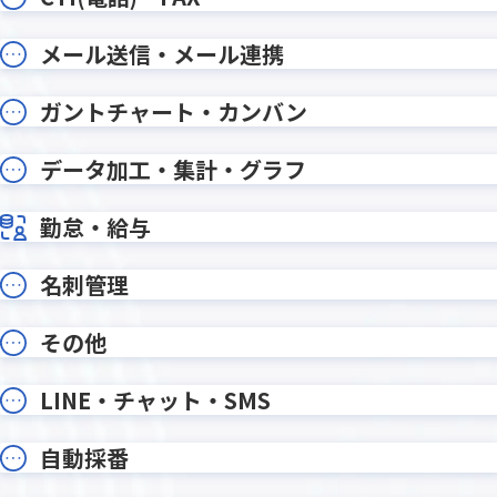
写り込みぼかし加工プラグイン
削除レコ
勤怠登録プラグイン
印刷設定
メール送信・メール連携
各種ユーザー情報編集プラグイン
各種月次
和暦・年齢変換プラグイン
在庫管理
ガントチャート・カンバン
変更通知
変更通知
希望調査振り分けプラグイン
帳票DX for
年月表示プラグイン
年齢算出
データ加工・集計・グラフ
手書き2プラグイン
手書きメ
文字列編集・連結プラグイン
文字変
勤怠・給与
新デザイン版 条件書式プラグイン
既読チ
名刺管理
日付プラグイン
日付印生
日付計算プラグイン
日程・工
その他
書式設定プラグイン
条件付
検索プラグイン
検索プ
LINE・チャット・SMS
楽楽明細 for kintone
横断検
添付ファイルプレビュープラグイ
添付ファ
自動採番
ン
グイン
画像位置情報取得プラグイン
画像圧縮