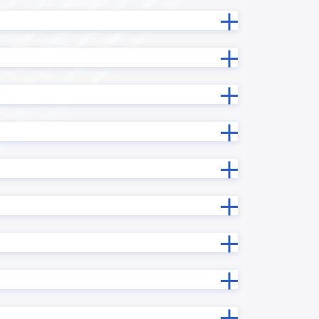
プラグイ
ルックアップデータ変換プラグイン
新プラグ
ルックアップ内サブテーブルコピープ
ラグイン
ルックアップ階層別一覧表示プラグ
グイン
イン
ン
レコード一括更新プラグイン
ン
レコード連続追加プラグイン
ログインユーザー連動各種設定プラ
ン
グイン
プラグイ
一覧レコード一括更新/クリアプラグ
イン
一覧画面で文字列複数行改行プラグ
ラグイン
イン
予実管理プラグイン
ン
住所自動入力プラグイン
入力制御プラグイン
ラグイン
再利用レコード初期化プラグイン