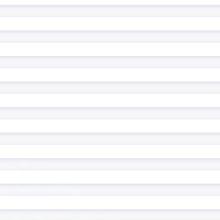
ード復元プラグイン
前年対比プラグイン
プラグイン
印刷選択プラグイン
集計プラグイン
名刺管理アプリpew
プラグイン
地図表示プラグイン
プラグイン
定例レコード一括生成プラ
 kintone
帳票作成プラグイン
プラグイン
感情分析プラグイン
モプラグイン
承認一覧プラグイン
文字数・バイト数チェック
換置換プラグイン
ン
ェックプラグイン
日付→曜日変換プラグイン
成プラグイン
日付変換プラグイン
程・稼働表作成プラグイン
明細行追加プラグイン
条件分岐フィールド非表示
き入力制御プラグイン
ン
ラグイン
検索拡張プラグイン
索プラグイン
機能拡張スタンダード All-In
イル一括ダウンロードプラ
添付ファイル一括ダウンロ
グイン
プラグイン
監査用詳細ログ出力プラグ