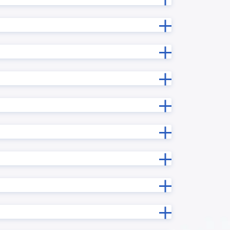
勤務シフト表/出勤簿作成プラグイン
印鑑押印プロセス連携プラグイン
吹き出しメッセージ表示プラグイン
基本機能拡張プラグイン
グイン
実行時エラー捕捉プラグイン
年度記録プラグイン
手書き/画像編集プラグイン
振込入金連携クラウド for kintone
プラグイ
文字結合プラグイン
日付フィールド入力補助プラグイン
日付計算
曜日計算プラグイン
プラグイ
条件分岐処理プラグイン
楽楽B2B for kintone
法人番号検索プラグイン
ードプラ
添付ファイル表示プラグイン
イン
祝日名取得プラグイン