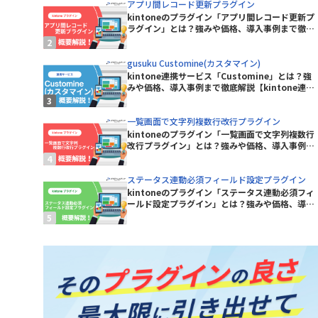
アプリ間レコード更新プラグイン
Sansan for kintone
kintoneのプラグイン「アプリ間レコード更新プ
ne コネク
Shopify×kintone連携プラグイ
ラグイン」とは？強みや価格、導入事例まで徹底
ン
解説【kintoneプラグイン】
smart at tools for kintone
gusuku Customine(カスタマイン)
Excel
kintone連携サービス「Customine」とは？強
Teams向けメッセージ送信プラグイ
みや価格、導入事例まで徹底解説【kintone連携
サービス】
ン
Unifinity
一覧画面で文字列複数行改行プラグイン
X-point Cloud(エクスポイントクラ
kintoneのプラグイン「一覧画面で文字列複数行
改行プラグイン」とは？強みや価格、導入事例ま
ウド)
で徹底解説【kintoneプラグイン】
おもてなしSuite
ステータス連動必須フィールド設定プラグイン
グイン
きんちゃぼ
kintoneのプラグイン「ステータス連動必須フィ
ールド設定プラグイン」とは？強みや価格、導入
じぶんページ
事例まで徹底解説【kintoneプラグイン】
アプリアクションプラグイン
アプリ間レコードコピープラグイ
ン
新プラグ
アプリ間レコード更新プラグイン
イチランプラグイン