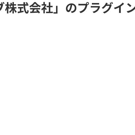
ubmit
Boost! Upsert
ブ株式会社」
ーン株式会社
のプラグイ
ビットリバー株式会社
er for kintone
BulkReuse
ープス株式会社
メシウス株式会社
rCloud外部連携オプション
CloudGate UNO
ラジカルブリッジ
弁護士ドットコム株式会社
A&C
株式会社C-RISE
Lugins 条件フィールド制御
CTIコネクテル for kintone
株式会社KDDIウェブコミュ
VX
yncer kintone エクスポー
ョンズ
DataSyncer メール to k
ICシステム
株式会社ぐーどろ
or kintone 2.0
Dropbox for kintone P
株式会社インターナショナ
アーセス
リサーチ
グ
Excel出力ソリューション
オプロ
株式会社キャップドゥー・
freeeサイン
システムリサーチ
株式会社シャノン
株式会社ジャパンコンピュ
Agent
FUプラグインセレクト
シーアイエス
ービス
eカレンダー双方向連携プラグ
スライベックス
株式会社スリーシェイク
Googleヒートマッププラグ
ソトバコ
株式会社ソニックガーデン
ディー・エヌ・エー
株式会社ノベルワークス
u Deploit(ディプロイット)
HelloSign for kintone
ベネモ
株式会社ベーシック
ory
k-Report
ラクス
株式会社リンク
N PDF Premium
KAIZEN SIGN
両備システムズ
株式会社日立ケーイーシス
ZEN一覧列固定表示プラグイ
ピューターシステム株式会
KAIZEN必須入力指定プラグ