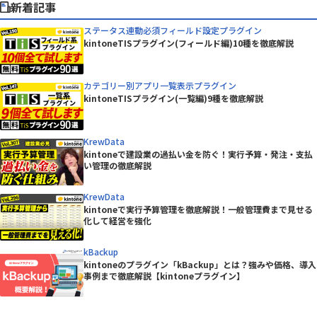
新着記事
ステータス連動必須フィールド設定プラグイン
kintoneTISプラグイン(フィールド編)10種を徹底解説
カテゴリー別アプリ一覧表示プラグイン
kintoneTISプラグイン(一覧編)9種を徹底解説
KrewData
kintoneで建設業の過払い金を防ぐ！実行予算・発注・支払
い管理の徹底解説
KrewData
kintoneで実行予算管理を徹底解説！一般管理費まで見せる
化して経営を強化
kBackup
kintoneのプラグイン「kBackup」とは？強みや価格、導入
事例まで徹底解説【kintoneプラグイン】