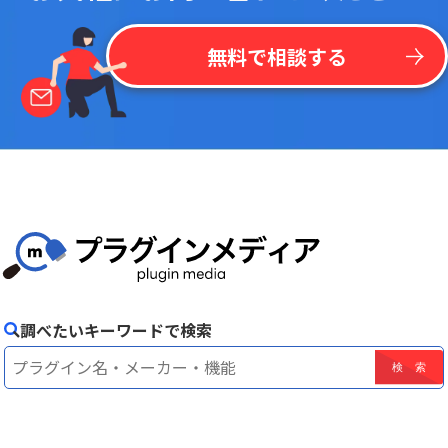
無料で相談する
調べたいキーワードで検索
！
最
新
リ
ス
ト
を
一
括
掲
載
今
な
ら
kintone
無
料