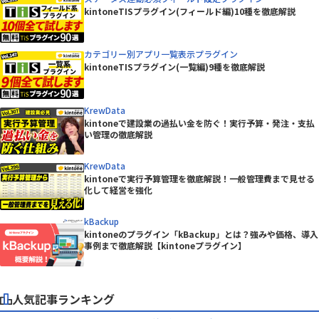
kintoneTISプラグイン(フィールド編)10種を徹底解説
カテゴリー別アプリ一覧表示プラグイン
kintoneTISプラグイン(一覧編)9種を徹底解説
KrewData
kintoneで建設業の過払い金を防ぐ！実行予算・発注・支払
い管理の徹底解説
KrewData
kintoneで実行予算管理を徹底解説！一般管理費まで見せる
化して経営を強化
kBackup
kintoneのプラグイン「kBackup」とは？強みや価格、導入
事例まで徹底解説【kintoneプラグイン】
人気記事ランキング