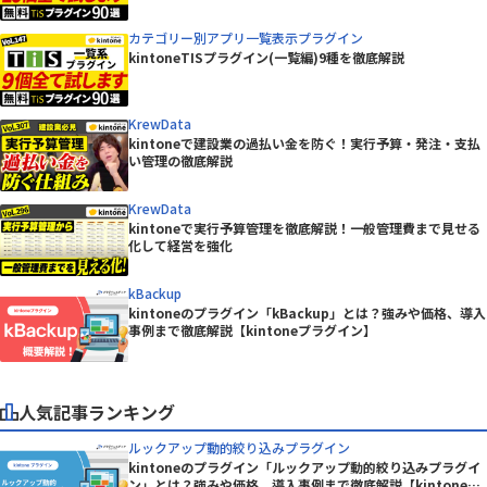
カテゴリー別アプリ一覧表示プラグイン
kintoneTISプラグイン(一覧編)9種を徹底解説
KrewData
kintoneで建設業の過払い金を防ぐ！実行予算・発注・支払
い管理の徹底解説
KrewData
kintoneで実行予算管理を徹底解説！一般管理費まで見せる
化して経営を強化
kBackup
kintoneのプラグイン「kBackup」とは？強みや価格、導入
事例まで徹底解説【kintoneプラグイン】
人気記事ランキング
ルックアップ動的絞り込みプラグイン
kintoneのプラグイン「ルックアップ動的絞り込みプラグイ
ン」とは？強みや価格、導入事例まで徹底解説【kintoneプ