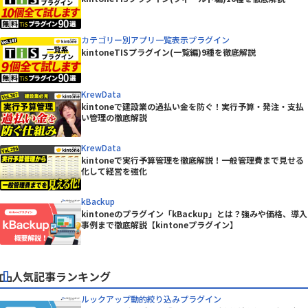
カテゴリー別アプリ一覧表示プラグイン
kintoneTISプラグイン(一覧編)9種を徹底解説
KrewData
kintoneで建設業の過払い金を防ぐ！実行予算・発注・支払
い管理の徹底解説
KrewData
kintoneで実行予算管理を徹底解説！一般管理費まで見せる
化して経営を強化
kBackup
kintoneのプラグイン「kBackup」とは？強みや価格、導入
事例まで徹底解説【kintoneプラグイン】
人気記事ランキング
ルックアップ動的絞り込みプラグイン