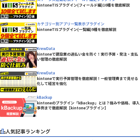
kintoneTISプラグイン(フィールド編)10種を徹底解説
カテゴリー別アプリ一覧表示プラグイン
kintoneTISプラグイン(一覧編)9種を徹底解説
KrewData
kintoneで建設業の過払い金を防ぐ！実行予算・発注・支払
い管理の徹底解説
KrewData
kintoneで実行予算管理を徹底解説！一般管理費まで見せる
化して経営を強化
kBackup
kintoneのプラグイン「kBackup」とは？強みや価格、導入
事例まで徹底解説【kintoneプラグイン】
人気記事ランキング