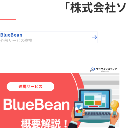
Boost! Style
Boost! S
トヨクモ株式会社
「株式会社ソ
トライコ
Box for kintone
Bridge ov
プランニングヴィレッヂ株式会社
メイクリ
chobiit×kintone連携プラグイン
Climbe
合同会社Pons
合同会社
東日印刷株式会社
株式会社B
Coopel(クーペル)
CROSSP
株式会社GlobalB
株式会社J
DataS
BlueBean
DataSyncer for kintone
ト
外部サービス連携
株式会社RevComm
株式会社S
Dropbox for kintone
Dropbox f
株式会社アディエム
株式会社
Eight Team×kintone連携プラグイ
EMロ
ン
株式会社エイトレッド
株式会社
FAX+kintone連携プラグイン
formrun
株式会社コラボスタイル
株式会社
freee連携プラグインセット
Front 
株式会社シンカ
株式会社
Googl
株式会社ストラテジット
株式会社
googlemapリンクプラグイン
イン
株式会社ソウルウェア
株式会社
gusuku Customine(カスタマイ
株式会社ディーエスブランド
株式会社
gusuk
ン)
株式会社ビジネスソフト
株式会社
JSEdit for kintone
k-Hist
株式会社ユニフィニティー
株式会社
KAIZEN board
KAIZE
株式会社ロジカルスタジオ
株式会社
KAI
福島コン
KAIZEN 郵送代行プラグイン