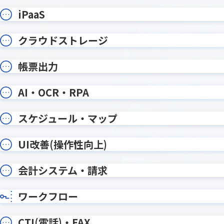
ルックアップコピー元登録プラグ
ルック
イン
イン
iPaaS
ルックア
ルックアッププラグイン
イン
クラウドストレージ
ルックアップ動的絞り込みプラグイ
ルックア
ン
帳票出力
レコードデータコピー(メール転記)プ
レコー
ラグイン
ラグイ
AI・OCR・RPA
レコード一覧計算プラグイン
レコード
レコード重複チェックプラグイン
レッツ
スケジュール・マップ
ワンボタン入力プラグイン
ワークフ
UI改善(操作性向上)
一覧レコード集計コピープラグイン
一覧個
会計システム・請求
一覧画面印刷プラグイン
一覧画面
予実管理プラグイン
他画面ポ
入力ヒント表示プラグイン
入力フィ
ワークフロー
全角不許
入力規制・自動変換プラグイン
イン
CTI(電話)・FAX