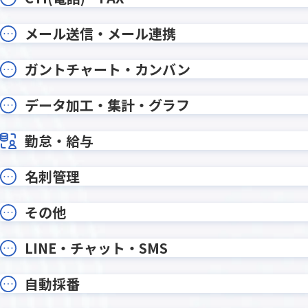
写り込みぼかし加工プラグイン
削除レコ
勤怠登録プラグイン
印刷設定
メール送信・メール連携
各種ユーザー情報編集プラグイン
各種月次
和暦・年齢変換プラグイン
在庫管理
ガントチャート・カンバン
変更通知
変更通知
希望調査振り分けプラグイン
帳票DX for
年月表示プラグイン
年齢算出
データ加工・集計・グラフ
手書き2プラグイン
手書きメ
文字列編集・連結プラグイン
文字変
勤怠・給与
新デザイン版 条件書式プラグイン
既読チ
名刺管理
日付プラグイン
日付印生
日付計算プラグイン
日程・工
その他
書式設定プラグイン
条件付
検索プラグイン
検索プ
LINE・チャット・SMS
楽楽明細 for kintone
横断検
添付ファイルプレビュープラグイ
添付ファ
自動採番
ン
グイン
画像位置情報取得プラグイン
画像圧縮