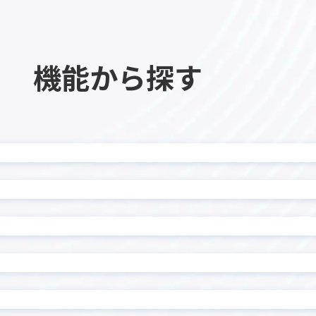
ル一覧表示プラグイン
ン
ル編集ビュープラグイン
テーブル編集プラグイン
複数行初期表示プラグイン
テーブル設定プラグイン
機能から探す
チ・ネクスタ・メイシ
ドキュトーン
ドでPi！kintoneプラグ
バーコード読み取りプラグ
ド・ステータス一括更新プ
フィールド制御プラグイ
ド背景色設定プラグイン
フィールド遷移キー追加プ
クリーンプラグイン
フロアマッププラグイン
トクリエイター
プロセス毎の入力必須プラ
内アプリ表示プラグイン
マネーフォワード for kinto
イズ
メール送信プラグイン
組織/グループ属性取得プラ
ユーザー連動ルックアップ
ン
ップ/階層区分対応ドロップ
ルックアップアプリ表示プ
換プラグイン