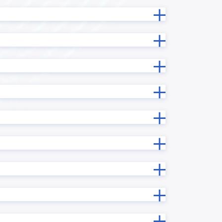
プラグイ
ルックアップデータ変換プラグイン
新プラグ
ルックアップ内サブテーブルコピープ
ラグイン
ルックアップ階層別一覧表示プラグ
グイン
イン
ン
レコード一括更新プラグイン
ン
レコード連続追加プラグイン
ログインユーザー連動各種設定プラ
ン
グイン
プラグイ
一覧レコード一括更新/クリアプラグ
イン
一覧画面で文字列複数行改行プラグ
ラグイン
イン
予実管理プラグイン
ン
住所自動入力プラグイン
入力制御プラグイン
ラグイン
再利用レコード初期化プラグイン