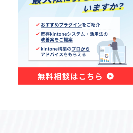
カスタマーコンパス
カンタンマップ プラグイン
ガルキンワークフロー連携プラグ
ne
イン
ン
クライゼル
コピーボタン設置プラグイン
イン
サブテーブルソートプラグイン
イン
サブテーブル集計プラグイン
ステータス連動必須フィールド設定
イン
プラグイン
グイン
タブ区切りプラグイン
タブ表示プラグインPro
テキスト検出プラグイン
イン
テーブルデータ一括編集プラグイン
テーブルフィールドコピープラグ
グイン
イン
プラグイ