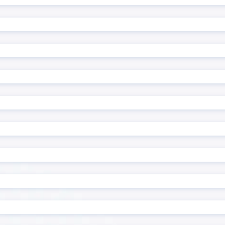
ード復元プラグイン
前年対比プラグイン
プラグイン
印刷選択プラグイン
集計プラグイン
名刺管理アプリpew
プラグイン
地図表示プラグイン
プラグイン
定例レコード一括生成プラ
 kintone
帳票作成プラグイン
プラグイン
感情分析プラグイン
モプラグイン
承認一覧プラグイン
文字数・バイト数チェック
換置換プラグイン
ン
ェックプラグイン
日付→曜日変換プラグイン
成プラグイン
日付変換プラグイン
程・稼働表作成プラグイン
明細行追加プラグイン
条件分岐フィールド非表示
き入力制御プラグイン
ン
ラグイン
検索拡張プラグイン
索プラグイン
機能拡張スタンダード All-In
イル一括ダウンロードプラ
添付ファイル一括ダウンロ
グイン
プラグイン
監査用詳細ログ出力プラグ