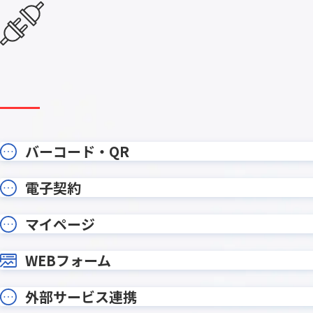
テーブルヘッダ固定プラグイン
テーブ
テーブル明細行レコード分割プラグ
テーブ
イン
テーブル行自動追加プラグイン
テーブル
データ同期プラグイン
トーニ
ドロップダウン絞り込みプラグイ
バーコー
ン
イン
フィールドレイアウト数値変更プラ
フィール
グイン
ラグイン
バーコード・QR
フィールド結合プラグイン
フィール
フォームブリッジ
フルス
電子契約
プラグインの達人
プリン
プロセス管理履歴記録Proプラグイン
ポータル
マイページ
メディアSMS for kintone
メールワ
ユーザー/
WEBフォーム
モジトリ
グイン
ルックア
リンク先別タブ表示プラグイン
外部サービス連携
ダウン変