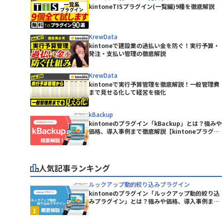
ープラグイン
kintoneTISプラグイン(一覧編)9種を徹底解説
KASIKA for kintone
kinkozi
kintone イベントカレンダープラグ
KrewData
イン
kintoneで建設業の過払い金を防ぐ！実行予算・
イン
発注・支払い管理の徹底解説
kintoneレコード一覧Excel出力プラ
グイン
KrewData
kintoneで実行予算管理を徹底解説！一般管理費
kinveniシリーズ タスクボード
まで見せる化して経営を強化
kMailer
kBackup
kintoneのプラグイン「kBackup」とは？強みや
KrewData
価格、導入事例まで徹底解説【kintoneプラグイ
ン】
ラグイン
LITONE for kintone
グイン
mojula for kintone
人気記事ランキング
ルックアップ動的絞り込みプラグイン
り状連携
QRコード読み取りプラグイン
kintoneのプラグイン「ルックアップ動的絞り込
みプラグイン」とは？強みや価格、導入事例まで
RepotoneU PDF+Excelバンドル
ン)
徹底解説【kintoneプラグイン】
版(レポトン)