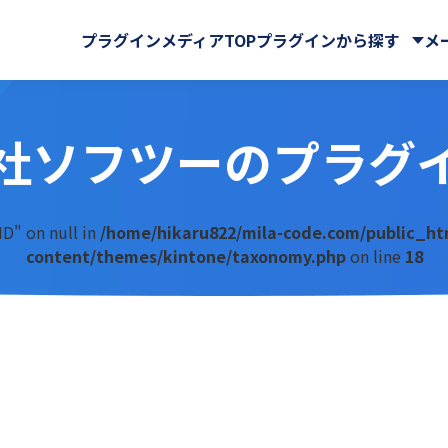
プラグインメディアTOP
プラグインから探す
メ
社ソフツーのプラグ
株式会社
CData Software Japan
マイページ
GMOグローバルサイン・ホ
クラウドストレージ
サイン株式会社
Rプラグイン for kintone
Ai名刺解析プラグイン
ングス株式会社
ール・マップ
UI改善(操作性向上)
ID" on null in
/home/hikaru822/mila-code.com/public_ht
IA WARP Core
ATTAZoo ＋
・FAX
メール送信・メール連携
content/themes/kintone/taxonomy.php
on line
18
ューションズ株式会社
M-SOLUTIONS株式会社
与
名刺管理
ELコールセンター
BizteX Connect
株式会社
SATORI株式会社
バックアップ・セキュリティ
 Connect kintone ×
BizteX Connect kinto
chnologies株式会社
Yoom株式会社
AI コネクタ
Slack コネクタ
ラボ
さくらホームグループ株式
tion
Boost! Attachment
株式会社
オーサムジョブ合同会社
lete
Boost! Echo
サーカス株式会社
クラフテクス株式会社
jector
Boost! Linkage
式会社
コントラクトマネジメント
uth Mail
Boost! Report
ンシェル株式会社
テープス株式会社