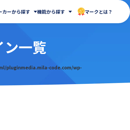
ーカーから探す
機能から探す
マークとは？
イン一覧
 合同会社
Dropbox Japan 株式会社
WEBフォーム
ールディ
帳票出力
HENNGE株式会社
AppsME
会計システム・請求
ml/pluginmedia.mila-code.com/wp-
AUTORO
ガントチャート・カンバン
NDIソリューションズ株式会社
BizteX Connect kintone ×
その他
Google Workspace コネクタ
Sky株式会社
ne ×
あさかわシステムズ株式会社
BlueBean
会社
アステリア株式会社
Boost! Calendar
オートロ株式会社
Boost! Gantt
クロス・ヘッド株式会社
Boost! Mail
株式会社
サイボウズ株式会社
Boost! Spread
デジタルサーブ株式会社