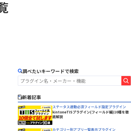
BowNow
覧
ピー・シー・エー株式会社
CData Drivers for kintone
丸紅情報システムズ株式会社
CLOUDPAPER
有限会社エーアイティ研究所
DataSpider Servista kintoneアダ
株式会社Crena
プタ
ニケーシ
株式会社NTTデータビジネスブレイ
DBHUB for kintone & Google ド
ンズ
intone
ライブ
株式会社アイティーフィット
remium
Dropbox for kintone Premium
ルシステム
株式会社ウェブウェア
Excel読み込みプラグイン
ジャパン
株式会社コムデック
freee連携kintoneプラグイン
株式会社ショーケース
調べたいキーワードで検索
GMOサイン × RepotoneU Pro連
ーターサ
株式会社ジョイゾー
携プラグイン
Great Sign × kintone コネクタ
株式会社セゾン情報システムズ
イン
ー
株式会社ソフツー
新着記事
株式会社バーズ情報科学研究所
HENNGE One
ステータス連動必須フィールド設定プラグイン
株式会社メディア4u
Kairos3 × kintone コネクター
kintoneTISプラグイン(フィールド編)10種を徹
株式会社レッツ
底解説
KAIZEN サブスク債権管理プラグイン
テムズ
株式会社東京商工リサーチ
KAIZEN関連レコードテーブルコピ
イン
カテゴリー別アプリ一覧表示プラグイン