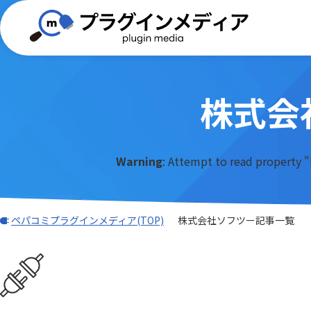
株式会
(TISプラグイン)合同会社ぱんだ商会
バーコード・QR
BizteX
電子契約
外部サービス連携
iPaaS
DXHUB株式会社
freee
Adobe Sign連携プラグイン
AI-OC
AI・OCR・RPA
スケジュ
Warning
: Attempt to read property "
Associate AI Hub
ASTER
JBアドバンスト・テクノロジー株式
ワークフロー
CTI(電話)
k&iソリ
会社
データ加工・集計・グラフ
勤怠・給
benry
BIZT
rex0220
Sansan
LINE・チャット・SMS
自動採番
BizteX Connect kintone × M365
BizteX
Spica
Umee Te
ペパコミプラグインメディア(TOP)
株式会社ソフツー記事一覧
コネクタ
Open
あっとクリエーション株式会社
かりんこ
Bokフォーム
Boost! Ac
アールスリーインスティテュート
エムザス
Boost! Cascade
Boost! De
キャップクラウド株式会社
クラウド
Boost! IMAP
Boost! In
クローバ株式会社
コクヨ株
Boost! OAuth IMAP
Boost! OA
サムライシステム株式会社
タイムコ