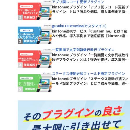
アプリ間レコード更新プラグイン
Sansan for kintone
kintoneのプラグイン「アプリ間レコード更新プ
ne コネク
Shopify×kintone連携プラグイ
ラグイン」とは？強みや価格、導入事例まで徹底
ン
解説【kintoneプラグイン】
smart at tools for kintone
gusuku Customine(カスタマイン)
Excel
kintone連携サービス「Customine」とは？強
Teams向けメッセージ送信プラグイ
みや価格、導入事例まで徹底解説【kintone連携
サービス】
ン
Unifinity
一覧画面で文字列複数行改行プラグイン
X-point Cloud(エクスポイントクラ
kintoneのプラグイン「一覧画面で文字列複数行
改行プラグイン」とは？強みや価格、導入事例ま
ウド)
で徹底解説【kintoneプラグイン】
おもてなしSuite
ステータス連動必須フィールド設定プラグイン
グイン
きんちゃぼ
kintoneのプラグイン「ステータス連動必須フィ
ールド設定プラグイン」とは？強みや価格、導入
じぶんページ
事例まで徹底解説【kintoneプラグイン】
アプリアクションプラグイン
アプリ間レコードコピープラグイ
ン
新プラグ
アプリ間レコード更新プラグイン
イチランプラグイン