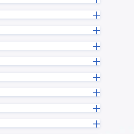
勤務シフト表/出勤簿作成プラグイン
印鑑押印プロセス連携プラグイン
吹き出しメッセージ表示プラグイン
基本機能拡張プラグイン
グイン
実行時エラー捕捉プラグイン
年度記録プラグイン
手書き/画像編集プラグイン
振込入金連携クラウド for kintone
プラグイ
文字結合プラグイン
日付フィールド入力補助プラグイン
日付計算
曜日計算プラグイン
プラグイ
条件分岐処理プラグイン
楽楽B2B for kintone
法人番号検索プラグイン
ードプラ
添付ファイル表示プラグイン
イン
祝日名取得プラグイン