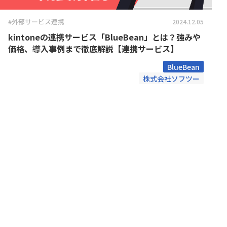
株式会社神戸デジタル・ラボ
ン
社
Kanal-WEB
KANBA
#外部サービス連携
2024.12.05
kBackup
KEIKA
kintoneの連携サービス「BlueBean」とは？強みや
kintone for LINE WORKS【チャ
kinto
価格、導入事例まで徹底解説【連携サービス】
ット登録機能】
機能】
kintone スプレッドシートプラグイ
kint
BlueBean
ン
ウド請
株式会社ソフツー
kintone独自ルックアップ画面プ
kinto
ラグイン
kinveniシリーズQR・バーコード読
kinve
み取り
KOYOM
KOUTEI ガントチャートプラグイン
ン
krewSheet
kView
LITONEチャットボット for LINE
MakeL
WORKS
ョン
monday.com × kintone コネク
MTG効率
ター
Reckoner
Repot