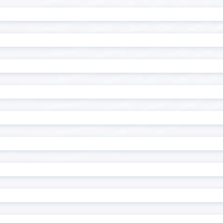
アップコピー先反映プラグ
ルックアップコピー先編集
ン
ップレコードコピープラグ
ルックアップ元追加・更
イン
ップ反映プラグイン
ルックアップ編集登録プラ
ドページのリンクコピープ
レコード一括操作プラグイ
ン
同時編集確認プラグイン
レコード連続編集プラグイ
原価管理Go2連携ツール
レーダーチャートプラグイ
一覧テキスト絞り込み検索
ロー・プラグイン
ン
別指定プラグイン
一覧画面でコメント閲覧プ
編集プラグイン
一覧集計プラグイン
ップアップ表示プラグイン
住所/緯度経度変換プラグイ
ールドマスクプラグイン
入力値チェックプラグイン
可フィールド値変換プラグ
再利用フィールド指定プ