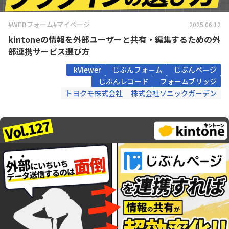
#WEBフォーム
#マイページ
2025.06.12
kintoneの情報を外部ユーザーと共有・編集するための外
部連携サービス選び方
kViewer
じぶんフォーム
じぶんページ
じぶんレコード
フォームブリッジ
トヨクモ株式会社
株式会社ソニックガーデン