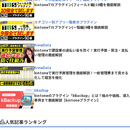
kintoneTISプラグイン(フィールド編)10種を徹底解説
カテゴリー別アプリ一覧表示プラグイン
kintoneTISプラグイン(一覧編)9種を徹底解説
KrewData
kintoneで建設業の過払い金を防ぐ！実行予算・発注・支払
い管理の徹底解説
KrewData
kintoneで実行予算管理を徹底解説！一般管理費まで見せる
化して経営を強化
kBackup
kintoneのプラグイン「kBackup」とは？強みや価格、導入
事例まで徹底解説【kintoneプラグイン】
人気記事ランキング