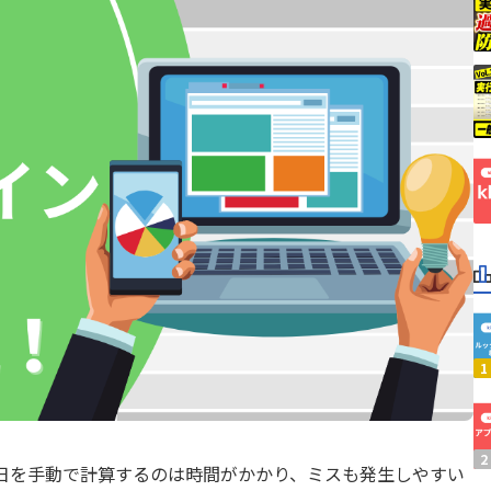
ubmit
Boost! Upsert
ーン株式会社
ビットリバー株式会社
er for kintone
BulkReuse
ープス株式会社
メシウス株式会社
rCloud外部連携オプション
CloudGate UNO
ラジカルブリッジ
弁護士ドットコム株式会社
A&C
株式会社C-RISE
Lugins 条件フィールド制御
CTIコネクテル for kintone
株式会社KDDIウェブコミュ
VX
yncer kintone エクスポー
ョンズ
DataSyncer メール to k
ICシステム
株式会社ぐーどろ
or kintone 2.0
Dropbox for kintone P
株式会社インターナショナ
アーセス
リサーチ
グ
Excel出力ソリューション
オプロ
株式会社キャップドゥー・
freeeサイン
システムリサーチ
株式会社シャノン
株式会社ジャパンコンピュ
Agent
FUプラグインセレクト
シーアイエス
ービス
eカレンダー双方向連携プラグ
スライベックス
株式会社スリーシェイク
Googleヒートマッププラグ
ソトバコ
株式会社ソニックガーデン
ディー・エヌ・エー
株式会社ノベルワークス
u Deploit(ディプロイット)
HelloSign for kintone
ベネモ
株式会社ベーシック
ory
k-Report
ラクス
株式会社リンク
N PDF Premium
KAIZEN SIGN
両備システムズ
株式会社日立ケーイーシス
年月日を手動で計算するのは時間がかかり、ミスも発生しやすい
ZEN一覧列固定表示プラグイ
ピューターシステム株式会
KAIZEN必須入力指定プラグ