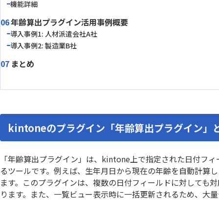
機能詳細
エラーフィールド入力促進プラグイ
カイクラ
ン
年齢算出プラグイン活用事例概要
カテゴリー別アプリ一覧表示プラグ
カレンダ
導入事例1: 人材派遣会社A社
イン
導入事例2: 製造業B社
カンバンプラグイン
カード
まとめ
ガントチャートプラグイン
ガント
クラウドBOT
クラウドサ
コメント欄非表示プラグイン
コラボフ
サブテーブルルックアッププラグイ
サブテ
ン
kintoneのプラグイン「年齢算出プラグイン」
サブ画面表示kintoneプラグイン
サムネイ
ストレージコネクト
ソトバコ
「年齢算出プラグイン」は、kintone上で指定された日付
タブ表示プラグイン
タブ表
るツールです。例えば、生年月日から現在の年齢を自動計算し
ツリー構造一覧表示プラグイン
ツール
ます。このプラグインは、複数の日付フィールドに対しても対
テーブルへのコピープラグイン
テーブル
ります。また、一覧ビュー表示時に一括更新されるため、大量
テーブ
テーブルデータ一括表示プラグイン
ン