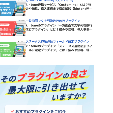
ープラグイン
kintone連携サービス「Customine」とは？強
KASIKA for kintone
みや価格、導入事例まで徹底解説【kintone連携
kinkozi
サービス】
kintone イベントカレンダープラグ
一覧画面で文字列複数行改行プラグイン
イン
イン
kintoneのプラグイン「一覧画面で文字列複数行
改行プラグイン」とは？強みや価格、導入事例ま
kintoneレコード一覧Excel出力プラ
で徹底解説【kintoneプラグイン】
グイン
ステータス連動必須フィールド設定プラグイン
kinveniシリーズ タスクボード
kintoneのプラグイン「ステータス連動必須フィ
ールド設定プラグイン」とは？強みや価格、導入
事例まで徹底解説【kintoneプラグイン】
kMailer
KrewData
ラグイン
LITONE for kintone
グイン
mojula for kintone
り状連携
QRコード読み取りプラグイン
RepotoneU PDF+Excelバンドル
ン)
版(レポトン)