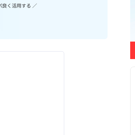
s / Repotovas Pro
Runbook
スパ良く活用する ／
SHANON CONNECT kinto
×kintone連携プラグイン
タ
at AI for kintone
smart at message
ed by GPT
adsheetプラグイン
StockNaut
tsr 企業情報+
ラグイン for kintone
WinActor for kintone
for kintone
いいね!プラグイン
うブログDX
お手軽アクセス数記録プラ
kintone
じぶんフォーム
取得プラグイン
みえる、PDF
ルックアッププラグイン
アプリ間コピープラグイン
間レコード一括コピープラ
アプリ間レコード一括更
イン
レコード集計プラグイン
アプリ間更新プラグイン