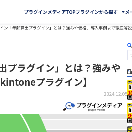
プラグインメディアTOP
プラグインから探す
メ
プラグイン「年齢算出プラグイン」とは？強みや価格、導入事例まで徹底解説【
株式会社
CData Software Japan
マイページ
GMOグローバルサイン・ホ
クラウドストレージ
サイン株式会社
齢算出プラグイン」とは？強みや
Rプラグイン for kintone
Ai名刺解析プラグイン
ングス株式会社
ール・マップ
UI改善(操作性向上)
IA WARP Core
ATTAZoo ＋
・FAX
メール送信・メール連携
ューションズ株式会社
M-SOLUTIONS株式会社
intoneプラグイン】
与
名刺管理
ELコールセンター
BizteX Connect
株式会社
SATORI株式会社
バックアップ・セキュリティ
 Connect kintone ×
BizteX Connect kinto
chnologies株式会社
Yoom株式会社
2024.12.05
AI コネクタ
Slack コネクタ
ラボ
さくらホームグループ株式
tion
Boost! Attachment
株式会社
オーサムジョブ合同会社
lete
Boost! Echo
サーカス株式会社
クラフテクス株式会社
jector
Boost! Linkage
式会社
コントラクトマネジメント
uth Mail
Boost! Report
ンシェル株式会社
テープス株式会社