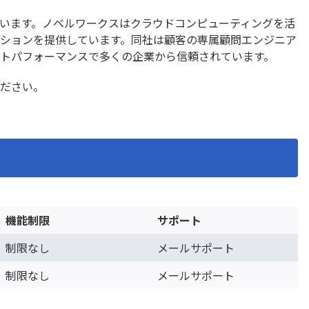
アップコピー先反映プラグ
ルックアップコピー先編集
ン
います。ノベルワークスはクラウドコンピューティングを活
ップレコードコピープラグ
ルックアップ元追加・更
ションを提供しています。同社は顧客の専属顧問エンジニア
イン
トパフォーマンスで多くの企業から信頼されています。
ップ反映プラグイン
ルックアップ編集登録プラ
ださい。
ドページのリンクコピープ
レコード一括操作プラグイ
ン
同時編集確認プラグイン
レコード連続編集プラグイ
原価管理Go2連携ツール
レーダーチャートプラグイ
一覧テキスト絞り込み検索
ロー・プラグイン
ン
別指定プラグイン
一覧画面でコメント閲覧プ
機能制限
サポート
編集プラグイン
一覧集計プラグイン
制限なし
メールサポート
ップアップ表示プラグイン
住所/緯度経度変換プラグイ
ールドマスクプラグイン
入力値チェックプラグイン
制限なし
メールサポート
可フィールド値変換プラグ
再利用フィールド指定プ