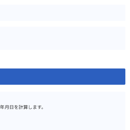
ード復元プラグイン
前年対比プラグイン
プラグイン
印刷選択プラグイン
集計プラグイン
名刺管理アプリpew
プラグイン
地図表示プラグイン
プラグイン
定例レコード一括生成プラ
 kintone
帳票作成プラグイン
プラグイン
感情分析プラグイン
モプラグイン
承認一覧プラグイン
文字数・バイト数チェック
換置換プラグイン
ン
ェックプラグイン
日付→曜日変換プラグイン
成プラグイン
日付変換プラグイン
程・稼働表作成プラグイン
明細行追加プラグイン
条件分岐フィールド非表示
き入力制御プラグイン
ン
ラグイン
検索拡張プラグイン
年月日を計算します。
索プラグイン
機能拡張スタンダード All-In
イル一括ダウンロードプラ
添付ファイル一括ダウンロ
グイン
プラグイン
監査用詳細ログ出力プラグ