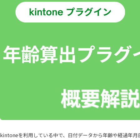
Boost! Style
Boost! S
トヨクモ株式会社
トライコ
Box for kintone
Bridge ov
プランニングヴィレッヂ株式会社
メイクリ
chobiit×kintone連携プラグイン
Climbe
合同会社Pons
合同会社
東日印刷株式会社
株式会社B
Coopel(クーペル)
CROSSP
株式会社GlobalB
株式会社J
DataS
DataSyncer for kintone
ト
株式会社RevComm
株式会社S
Dropbox for kintone
Dropbox f
株式会社アディエム
株式会社
Eight Team×kintone連携プラグイ
EMロ
ン
株式会社エイトレッド
株式会社
FAX+kintone連携プラグイン
formrun
株式会社コラボスタイル
株式会社
freee連携プラグインセット
Front 
株式会社シンカ
株式会社
Googl
株式会社ストラテジット
株式会社
googlemapリンクプラグイン
イン
株式会社ソウルウェア
株式会社
gusuku Customine(カスタマイ
株式会社ディーエスブランド
株式会社
gusuk
ン)
株式会社ビジネスソフト
株式会社
JSEdit for kintone
k-Hist
株式会社ユニフィニティー
株式会社
KAIZEN board
KAIZE
株式会社ロジカルスタジオ
株式会社
kintoneを利用している中で、日付データから年齢や経過
KAI
福島コン
KAIZEN 郵送代行プラグイン