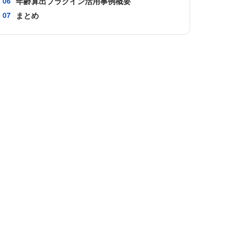
年齢算出プラグイン活用事例概要
カスタマーコンパス
まとめ
カンタンマップ プラグイン
ガルキンワークフロー連携プラグ
ne
イン
ン
クライゼル
コピーボタン設置プラグイン
イン
サブテーブルソートプラグイン
イン
サブテーブル集計プラグイン
ステータス連動必須フィールド設定
イン
プラグイン
グイン
タブ区切りプラグイン
タブ表示プラグインPro
テキスト検出プラグイン
イン
テーブルデータ一括編集プラグイン
テーブルフィールドコピープラグ
グイン
イン
プラグイ