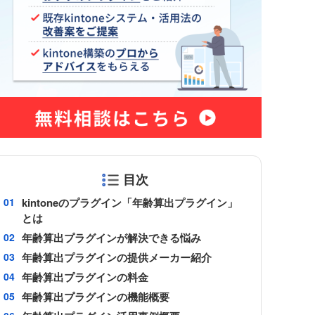
Sansan for kintone
ne コネク
Shopify×kintone連携プラグイ
ン
smart at tools for kintone
Excel
Teams向けメッセージ送信プラグイ
ン
Unifinity
X-point Cloud(エクスポイントクラ
ウド)
おもてなしSuite
目次
グイン
きんちゃぼ
kintoneのプラグイン「年齢算出プラグイン」
じぶんページ
とは
アプリアクションプラグイン
年齢算出プラグインが解決できる悩み
アプリ間レコードコピープラグイ
年齢算出プラグインの提供メーカー紹介
ン
新プラグ
年齢算出プラグインの料金
アプリ間レコード更新プラグイン
年齢算出プラグインの機能概要
イチランプラグイン