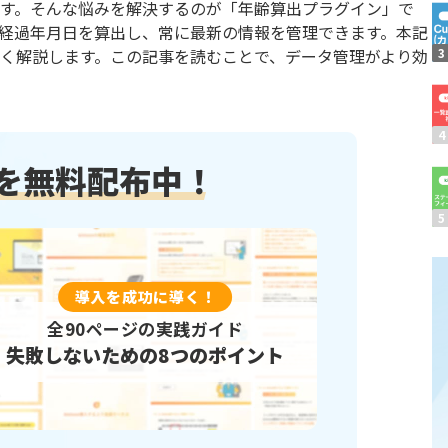
す。そんな悩みを解決するのが「年齢算出プラグイン」で
N タスク管理プラグイン
KanbanBoard
経過年月日を算出し、常に最新の情報を管理できます。本記
Kプロジェクト管理プラグイン
kincone(キンコン)
く解説します。この記事を読むことで、データ管理がより効
ne for LINE WORKS【通知
kintone アプリ一覧プラグ
one×マネーフォワードクラ
kintoneタブ表示プラグイン
求書連携
冊を無料配布中！
ne表記ゆれ変換プラグイン
kintone計算式プラグイン
niシリーズ_ガントチャート
kinveniシリーズ複合グラフ
I スケジュール管理プラグイ
krewdashboard
導入を成功に導く！
er
LINE向けメッセージ送信プ
eaps kintone連携オプシ
全90ページの実践ガイド
MiiTel×kintone連携プラ
失敗しないための8つのポイント
化プラグイン
PCA商魂 B2クラウド 送
oneU Excel(レポトン)
RepotoneU PDF(レポト