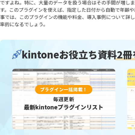
株式会社神戸デジタル・ラボ
ン
ですよね。特に、大量のデータを扱う場合はその手間が増しま
社
Kanal-WEB
KANBA
す。このプラグインを使えば、指定した日付から自動で年齢や
kBackup
KEIKA
事では、このプラグインの機能や料金、導入事例について詳し
kintone for LINE WORKS【チャ
kinto
率的になるでしょう。
ット登録機能】
機能】
kintone スプレッドシートプラグイ
kint
ン
ウド請
kintone独自ルックアップ画面プ
kintoneお役立ち資料
2
kinto
ラグイン
kinveniシリーズQR・バーコード読
kinve
み取り
KOYOM
KOUTEI ガントチャートプラグイン
ン
プラグイン一括掲載！
krewSheet
kView
LITONEチャットボット for LINE
MakeL
毎週更新
WORKS
ョン
最新kintoneプラグインリスト
monday.com × kintone コネク
MTG効率
ター
Reckoner
Repot