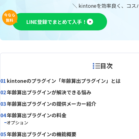
RepotoneU Pro(レポトン)
Repotova
＼ kintoneを効率良く、コ
sansan with kintone
SATORI
今なら
無料
LINE登録でまとめて入手！
Smart 
SKYPCE
Power
SMS送信プラグイン
Spre
TēPs
Timeline
URLエンコードプラグイン
V Callプ
目次
Yoom
Zendesk 
おりこうブログAI(kintone 連携オプ
kintoneのプラグイン「年齢算出プラグイン」とは
おりこ
ション)
年齢算出プラグインが解決できる悩み
くりかえしPlus
こだわり
じぶんレコード
ふりがな
年齢算出プラグインの提供メーカー紹介
アプリ一覧表示プラグイン
アプリ内
年齢算出プラグインの料金
アプリ
オプション
アプリ間レコードコピープラグイン
グイン
年齢算出プラグインの機能概要
アプリ間レコード更新プラグイン
アプリ間