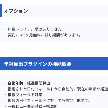
写り込みぼかし加工プラグイン
削除レコ
勤怠登録プラグイン
印刷設定
オプション
各種ユーザー情報編集プラグイン
各種月次
和暦・年齢変換プラグイン
在庫管理
変更通知
変更通知
無償トライアル版はありません。
希望調査振り分けプラグイン
帳票DX for
契約には1ヶ月無料お試し期間があります。
年月表示プラグイン
年齢算出
手書き2プラグイン
手書きメ
文字列編集・連結プラグイン
文字変
新デザイン版 条件書式プラグイン
既読チ
日付プラグイン
日付印生
年齢算出プラグインの機能概要
日付計算プラグイン
日程・工
書式設定プラグイン
条件付
自動年齢・経過期間算出
検索プラグイン
検索プ
指定された日付フィールドから自動的に現在の年齢や経過
楽楽明細 for kintone
横断検
複数フィールド対応
添付ファイルプレビュープラグイ
添付ファ
複数の日付フィールドに対しても設定可能です。
ン
グイン
一覧ビュー表示時に一括更新
画像位置情報取得プラグイン
画像圧縮