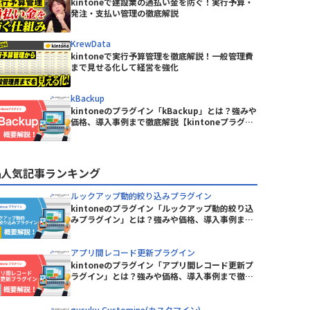
BowNow
kintoneで建設業の過払い金を防ぐ！実行予算・
ピー・シー・エー株式会社
発注・支払い管理の徹底解説
CData Drivers for kintone
丸紅情報システムズ株式会社
CLOUDPAPER
有限会社エーアイティ研究所
KrewData
DataSpider Servista kintoneアダ
株式会社Crena
kintoneで実行予算管理を徹底解説！一般管理費
プタ
ニケーシ
株式会社NTTデータビジネスブレイ
まで見せる化して経営を強化
DBHUB for kintone & Google ド
ンズ
intone
ライブ
株式会社アイティーフィット
kBackup
remium
Dropbox for kintone Premium
kintoneのプラグイン「kBackup」とは？強みや
ルシステム
株式会社ウェブウェア
価格、導入事例まで徹底解説【kintoneプラグイ
Excel読み込みプラグイン
ン】
ジャパン
株式会社コムデック
freee連携kintoneプラグイン
株式会社ショーケース
人気記事ランキング
GMOサイン × RepotoneU Pro連
ーターサ
株式会社ジョイゾー
携プラグイン
ルックアップ動的絞り込みプラグイン
Great Sign × kintone コネクタ
株式会社セゾン情報システムズ
kintoneのプラグイン「ルックアップ動的絞り込
イン
ー
みプラグイン」とは？強みや価格、導入事例まで
株式会社ソフツー
徹底解説【kintoneプラグイン】
株式会社バーズ情報科学研究所
HENNGE One
アプリ間レコード更新プラグイン
株式会社メディア4u
Kairos3 × kintone コネクター
kintoneのプラグイン「アプリ間レコード更新プ
株式会社レッツ
ラグイン」とは？強みや価格、導入事例まで徹底
KAIZEN サブスク債権管理プラグイン
テムズ
株式会社東京商工リサーチ
解説【kintoneプラグイン】
KAIZEN関連レコードテーブルコピ
イン
gusuku Customine(カスタマイン)