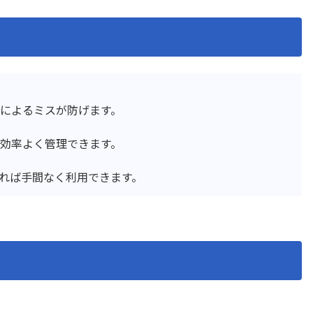
ル一覧表示プラグイン
ン
ル編集ビュープラグイン
テーブル編集プラグイン
複数行初期表示プラグイン
テーブル設定プラグイン
チ・ネクスタ・メイシ
ドキュトーン
ドでPi！kintoneプラグ
バーコード読み取りプラグ
によるミスが防げます。
ド・ステータス一括更新プ
フィールド制御プラグイ
効率よく管理できます。
ド背景色設定プラグイン
フィールド遷移キー追加プ
クリーンプラグイン
フロアマッププラグイン
れば手間なく利用できます。
トクリエイター
プロセス毎の入力必須プラ
内アプリ表示プラグイン
マネーフォワード for kinto
イズ
メール送信プラグイン
組織/グループ属性取得プラ
ユーザー連動ルックアップ
ン
ップ/階層区分対応ドロップ
ルックアップアプリ表示プ
換プラグイン