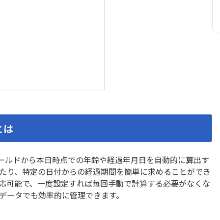
カイクラ kintone連携
ーPlus
カレンダー生成プラグイン
ビュープラグイン
ガリバー商談管理 on kinto
チャートプラグイン
ガントチャートプラグイ
イン MAKE
クラウドサイン連携アプリ
ロー
サブテーブルソートプラグ
ーブル操作プラグイン
サブテーブル行コピープラグ
とは
ル一覧表示プラグイン
ジオコーディングプラグ
ポータル
タイムテーブル表作成プラ
フィールドから本日時点での年齢や経過年月日を自動的に算出す
示プラグイン
タブ表示プラグイン
たり、特定の日付からの経過期間を簡単に求めることができ
チッププラグイン
ツールチッププラグイン
応可能で、一度設定すれば毎回手動で計算する必要がなくな
データコピープラグイン
テーブルデータコピープラグ
データでも効率的に管理できます。
ルデータ一括転送プラグイ
テーブルデータ転送プラ
テーブル内フィールド計算