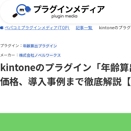
ペパコミプラグインメディア(TOP)
記事一覧
kintoneの
プラグイン
年齢算出プラグイン
(TISプラグイン)合同会社ぱんだ商会
バーコード・QR
BizteX
電子契約
メーカー
株式会社ノベルワークス
外部サービス連携
iPaaS
DXHUB株式会社
freee
kintoneのプラグイン「年
Adobe Sign連携プラグイン
AI-OC
AI・OCR・RPA
スケジュ
Associate AI Hub
ASTER
JBアドバンスト・テクノロジー株式
ワークフロー
CTI(電話)
k&iソリ
価格、導入事例まで徹底解説【k
会社
データ加工・集計・グラフ
勤怠・給
benry
BIZT
rex0220
Sansan
LINE・チャット・SMS
自動採番
BizteX Connect kintone × M365
BizteX
Spica
Umee Te
コネクタ
Open
あっとクリエーション株式会社
かりんこ
Bokフォーム
Boost! Ac
アールスリーインスティテュート
エムザス
Boost! Cascade
Boost! De
キャップクラウド株式会社
クラウド
Boost! IMAP
Boost! In
クローバ株式会社
コクヨ株
Boost! OAuth IMAP
Boost! OA
サムライシステム株式会社
タイムコ