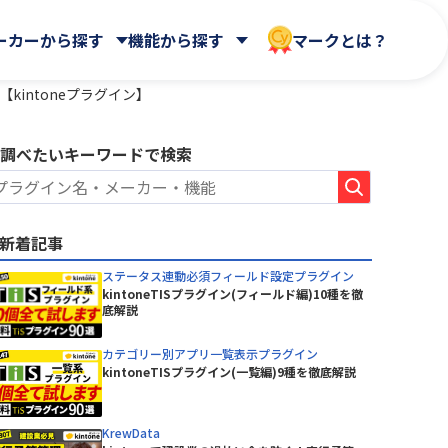
ーカーから探す
機能から探す
マークとは？
kintoneプラグイン】
調べたいキーワードで検索
 合同会社
Dropbox Japan 株式会社
WEBフォーム
ールディ
帳票出力
HENNGE株式会社
AppsME
会計システム・請求
新着記事
AUTORO
ガントチャート・カンバン
NDIソリューションズ株式会社
BizteX Connect kintone ×
その他
ステータス連動必須フィールド設定プラグイン
Google Workspace コネクタ
Sky株式会社
kintoneTISプラグイン(フィールド編)10種を徹
ne ×
底解説
あさかわシステムズ株式会社
BlueBean
会社
アステリア株式会社
Boost! Calendar
カテゴリー別アプリ一覧表示プラグイン
オートロ株式会社
kintoneTISプラグイン(一覧編)9種を徹底解説
Boost! Gantt
クロス・ヘッド株式会社
Boost! Mail
株式会社
サイボウズ株式会社
Boost! Spread
デジタルサーブ株式会社
KrewData