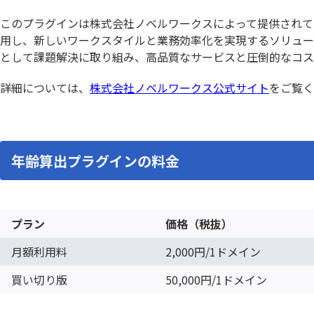
ルックアップコピー元登録プラグ
ルック
イン
イン
このプラグインは株式会社ノベルワークスによって提供されて
ルックア
用し、新しいワークスタイルと業務効率化を実現するソリュー
ルックアッププラグイン
イン
として課題解決に取り組み、高品質なサービスと圧倒的なコス
ルックアップ動的絞り込みプラグイ
ルックア
ン
詳細については、
株式会社ノベルワークス公式サイト
をご覧く
レコードデータコピー(メール転記)プ
レコー
ラグイン
ラグイ
レコード一覧計算プラグイン
レコード
レコード重複チェックプラグイン
レッツ
年齢算出プラグインの料金
ワンボタン入力プラグイン
ワークフ
一覧レコード集計コピープラグイン
一覧個
プラン
価格（税抜）
一覧画面印刷プラグイン
一覧画面
月額利用料
2,000円/1ドメイン
予実管理プラグイン
他画面ポ
入力ヒント表示プラグイン
入力フィ
買い切り版
50,000円/1ドメイン
全角不許
入力規制・自動変換プラグイン
イン