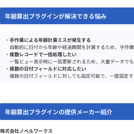
テーブルヘッダ固定プラグイン
テーブ
テーブル明細行レコード分割プラグ
年齢算出プラグインが解決できる悩み
テーブ
イン
テーブル行自動追加プラグイン
テーブル
データ同期プラグイン
トーニ
手作業による年齢計算ミスが発生する
ドロップダウン絞り込みプラグイ
バーコー
ン
イン
自動的に日付から年齢や経過期間を計算するため、手作業
フィールドレイアウト数値変更プラ
フィール
複数レコードで一括処理したい
グイン
ラグイン
一覧ビュー表示時に一括更新されるため、大量データでも
フィールド結合プラグイン
フィール
複数の日付フィールドに対応したい
フォームブリッジ
フルス
複数の日付フィールドに対しても設定可能で、一度設定す
プラグインの達人
プリン
プロセス管理履歴記録Proプラグイン
ポータル
メディアSMS for kintone
メールワ
ユーザー/
年齢算出プラグインの提供メーカー紹介
モジトリ
グイン
ルックア
リンク先別タブ表示プラグイン
ダウン変
株式会社ノベルワークス