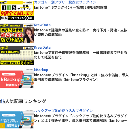
カテゴリー別アプリ一覧表示プラグイン
kintoneTISプラグイン(一覧編)9種を徹底解説
KrewData
kintoneで建設業の過払い金を防ぐ！実行予算・発注・支払
い管理の徹底解説
KrewData
kintoneで実行予算管理を徹底解説！一般管理費まで見せる
化して経営を強化
kBackup
kintoneのプラグイン「kBackup」とは？強みや価格、導入
事例まで徹底解説【kintoneプラグイン】
人気記事ランキング
ルックアップ動的絞り込みプラグイン
kintoneのプラグイン「ルックアップ動的絞り込みプラグイ
ン」とは？強みや価格、導入事例まで徹底解説【kintoneプ
ラグイン】