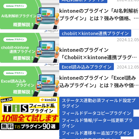
kintoneのプラグイン「AI名刺解析
プラグイン」とは？強みや価格、導
入事例ま...
chobiit×kintone連携プラグイン
2024.12.05
kintoneのプラグイン
「Chobiit×kintone連携プラグイ
ン」とは？...
Excel読み込みプラグイン
2024.12.05
kintoneのプラグイン「Excel読み
込みプラグイン」とは？強みや価
格、導入...
ステータス連動必須フィールド設定プ
ラグイン
フィールドデータコピープラグイン
フィールド情報/データ一括更新プラ
グイン
フィールド遷移キー追加プラグイン