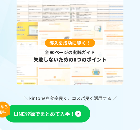
導入を成功に導く！
全90ページの実践ガイド
失敗しないための8つのポイント
＼ kintoneを効率良く、コスパ良く活用する ／
今なら
無料
LINE登録でまとめて入手！