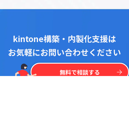
kintone構築・内製化支援は
お気軽にお問い合わせください
！
最
新
リ
ス
ト
を
一
括
掲
載
今
な
ら
kintone
無
料
プラグイン
リ
ス
ト
無料で相談する