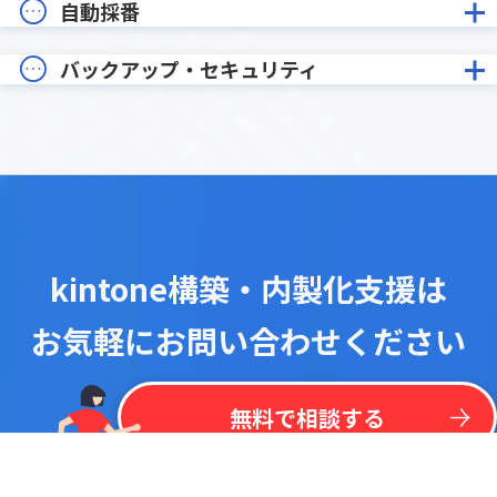
自動採番
バックアップ・セキュリティ
kintone構築・内製化支援は
お気軽にお問い合わせください
！
最
新
リ
ス
ト
を
一
括
掲
載
今
な
ら
kintone
無
料
プラグイン
リ
ス
ト
無料で相談する