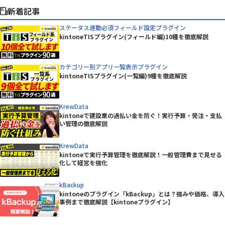
新着記事
ステータス連動必須フィールド設定プラグイン
kintoneTISプラグイン(フィールド編)10種を徹底解説
カテゴリー別アプリ一覧表示プラグイン
kintoneTISプラグイン(一覧編)9種を徹底解説
KrewData
kintoneで建設業の過払い金を防ぐ！実行予算・発注・支払
い管理の徹底解説
KrewData
kintoneで実行予算管理を徹底解説！一般管理費まで見せる
化して経営を強化
kBackup
kintoneのプラグイン「kBackup」とは？強みや価格、導入
事例まで徹底解説【kintoneプラグイン】