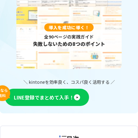
導入を成功に導く！
全90ページの実践ガイド
失敗しないための8つのポイント
＼ kintoneを効率良く、コスパ良く活用する ／
今なら
無料
LINE登録でまとめて入手！