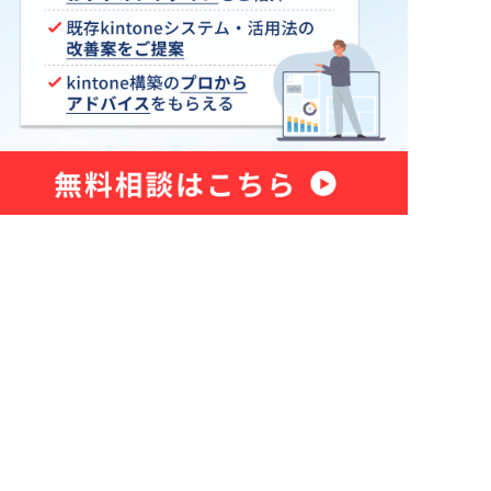
Sansan for kintone
ne コネク
Shopify×kintone連携プラグイ
ン
smart at tools for kintone
Excel
Teams向けメッセージ送信プラグイ
ン
Unifinity
X-point Cloud(エクスポイントクラ
ウド)
おもてなしSuite
グイン
きんちゃぼ
じぶんページ
アプリアクションプラグイン
アプリ間レコードコピープラグイ
ン
新プラグ
アプリ間レコード更新プラグイン
イチランプラグイン