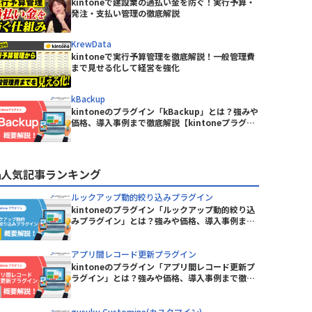
BowNow
kintoneで建設業の過払い金を防ぐ！実行予算・
ピー・シー・エー株式会社
発注・支払い管理の徹底解説
CData Drivers for kintone
丸紅情報システムズ株式会社
CLOUDPAPER
有限会社エーアイティ研究所
KrewData
DataSpider Servista kintoneアダ
株式会社Crena
kintoneで実行予算管理を徹底解説！一般管理費
プタ
ニケーシ
株式会社NTTデータビジネスブレイ
まで見せる化して経営を強化
DBHUB for kintone & Google ド
ンズ
intone
ライブ
株式会社アイティーフィット
kBackup
remium
Dropbox for kintone Premium
kintoneのプラグイン「kBackup」とは？強みや
ルシステム
株式会社ウェブウェア
価格、導入事例まで徹底解説【kintoneプラグイ
Excel読み込みプラグイン
ン】
ジャパン
株式会社コムデック
freee連携kintoneプラグイン
株式会社ショーケース
人気記事ランキング
GMOサイン × RepotoneU Pro連
ーターサ
株式会社ジョイゾー
携プラグイン
ルックアップ動的絞り込みプラグイン
Great Sign × kintone コネクタ
株式会社セゾン情報システムズ
kintoneのプラグイン「ルックアップ動的絞り込
イン
ー
みプラグイン」とは？強みや価格、導入事例まで
株式会社ソフツー
徹底解説【kintoneプラグイン】
株式会社バーズ情報科学研究所
HENNGE One
アプリ間レコード更新プラグイン
株式会社メディア4u
Kairos3 × kintone コネクター
kintoneのプラグイン「アプリ間レコード更新プ
株式会社レッツ
ラグイン」とは？強みや価格、導入事例まで徹底
KAIZEN サブスク債権管理プラグイン
テムズ
株式会社東京商工リサーチ
解説【kintoneプラグイン】
KAIZEN関連レコードテーブルコピ
イン
gusuku Customine(カスタマイン)