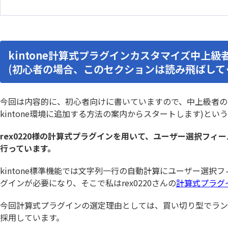
ルックアップコピー元登録プラグ
ルック
イン
イン
ルックア
ルックアッププラグイン
イン
ルックアップ動的絞り込みプラグイ
ルックア
kintone計算式プラグインカスタマイズ中上
ン
(初心者の場合、このセクションは読み飛ばして
レコードデータコピー(メール転記)プ
レコー
ラグイン
ラグイ
レコード一覧計算プラグイン
レコード
今回は内容的に、初心者向けに書いていますので、中上級者の
レコード重複チェックプラグイン
レッツ
kintone環境に追加する方法の案内からスタートします)と
ワンボタン入力プラグイン
ワークフ
rex0220様の計算式プラグインを用いて、ユーザー選択フ
行っています。
一覧レコード集計コピープラグイン
一覧個
kintone標準機能では文字列一行の自動計算にユーザー選択
一覧画面印刷プラグイン
一覧画面
グインが必要になり、そこで私はrex0220さんの
計算式プラグ
予実管理プラグイン
他画面ポ
入力ヒント表示プラグイン
入力フィ
今回計算式プラグインの選定理由としては、買い切り型でラン
全角不許
入力規制・自動変換プラグイン
採用しています。
イン