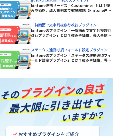
ープラグイン
kintone連携サービス「Customine」とは？強
KASIKA for kintone
みや価格、導入事例まで徹底解説【kintone連携
kinkozi
サービス】
kintone イベントカレンダープラグ
一覧画面で文字列複数行改行プラグイン
イン
イン
kintoneのプラグイン「一覧画面で文字列複数行
改行プラグイン」とは？強みや価格、導入事例ま
kintoneレコード一覧Excel出力プラ
で徹底解説【kintoneプラグイン】
グイン
ステータス連動必須フィールド設定プラグイン
kinveniシリーズ タスクボード
kintoneのプラグイン「ステータス連動必須フィ
ールド設定プラグイン」とは？強みや価格、導入
事例まで徹底解説【kintoneプラグイン】
kMailer
KrewData
ラグイン
LITONE for kintone
グイン
mojula for kintone
り状連携
QRコード読み取りプラグイン
RepotoneU PDF+Excelバンドル
ン)
版(レポトン)