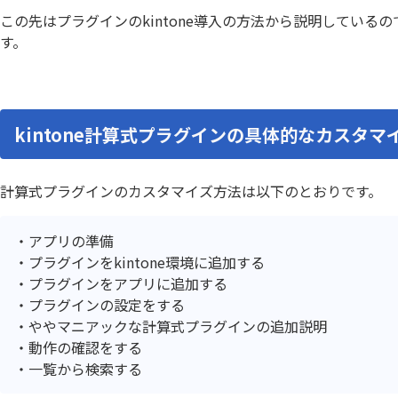
写り込みぼかし加工プラグイン
削除レコ
この先はプラグインのkintone導入の方法から説明してい
勤怠登録プラグイン
印刷設定
す。
各種ユーザー情報編集プラグイン
各種月次
和暦・年齢変換プラグイン
在庫管理
変更通知
変更通知
希望調査振り分けプラグイン
帳票DX for
年月表示プラグイン
年齢算出
kintone計算式プラグインの具体的なカスタマ
手書き2プラグイン
手書きメ
文字列編集・連結プラグイン
文字変
計算式プラグインのカスタマイズ方法は以下のとおりです。
新デザイン版 条件書式プラグイン
既読チ
日付プラグイン
日付印生
アプリの準備
日付計算プラグイン
日程・工
プラグインをkintone環境に追加する
書式設定プラグイン
条件付
プラグインをアプリに追加する
プラグインの設定をする
検索プラグイン
検索プ
ややマニアックな計算式プラグインの追加説明
楽楽明細 for kintone
横断検
動作の確認をする
添付ファイルプレビュープラグイ
添付ファ
一覧から検索する
ン
グイン
画像位置情報取得プラグイン
画像圧縮