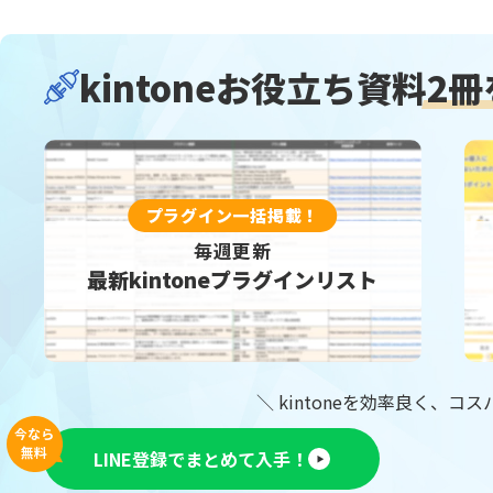
エラーフィールド入力促進プラグイ
カイクラ
ン
カテゴリー別アプリ一覧表示プラグ
kintoneお役立ち資料
2
カレンダ
イン
カンバンプラグイン
カード
ガントチャートプラグイン
ガント
クラウドBOT
クラウドサ
コメント欄非表示プラグイン
コラボフ
プラグイン一括掲載！
サブテーブルルックアッププラグイ
毎週更新
サブテ
ン
最新kintoneプラグインリスト
サブ画面表示kintoneプラグイン
サムネイ
ストレージコネクト
ソトバコ
タブ表示プラグイン
タブ表
ツリー構造一覧表示プラグイン
ツール
＼ kintoneを効率良く、コ
テーブルへのコピープラグイン
テーブル
今なら
テーブ
テーブルデータ一括表示プラグイン
無料
LINE登録でまとめて入手！
ン