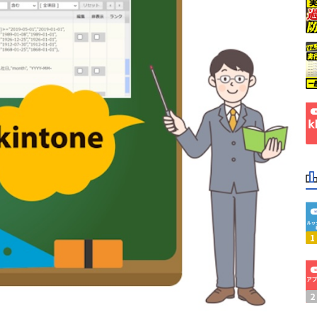
ubmit
Boost! Upsert
ーン株式会社
ビットリバー株式会社
er for kintone
BulkReuse
ープス株式会社
メシウス株式会社
rCloud外部連携オプション
CloudGate UNO
ラジカルブリッジ
弁護士ドットコム株式会社
A&C
株式会社C-RISE
Lugins 条件フィールド制御
CTIコネクテル for kintone
株式会社KDDIウェブコミュ
VX
yncer kintone エクスポー
ョンズ
DataSyncer メール to k
ICシステム
株式会社ぐーどろ
or kintone 2.0
Dropbox for kintone P
株式会社インターナショナ
アーセス
リサーチ
グ
Excel出力ソリューション
オプロ
株式会社キャップドゥー・
freeeサイン
システムリサーチ
株式会社シャノン
株式会社ジャパンコンピュ
Agent
FUプラグインセレクト
シーアイエス
ービス
eカレンダー双方向連携プラグ
スライベックス
株式会社スリーシェイク
Googleヒートマッププラグ
ソトバコ
株式会社ソニックガーデン
ディー・エヌ・エー
株式会社ノベルワークス
u Deploit(ディプロイット)
HelloSign for kintone
ベネモ
株式会社ベーシック
ory
k-Report
ラクス
株式会社リンク
N PDF Premium
KAIZEN SIGN
両備システムズ
株式会社日立ケーイーシス
ZEN一覧列固定表示プラグイ
ピューターシステム株式会
KAIZEN必須入力指定プラグ