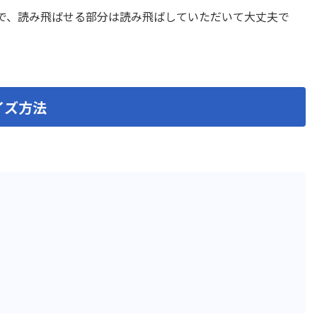
ード復元プラグイン
前年対比プラグイン
るので、読み飛ばせる部分は読み飛ばしていただいて大丈夫で
プラグイン
印刷選択プラグイン
集計プラグイン
名刺管理アプリpew
プラグイン
地図表示プラグイン
プラグイン
定例レコード一括生成プラ
 kintone
帳票作成プラグイン
プラグイン
感情分析プラグイン
イズ方法
モプラグイン
承認一覧プラグイン
文字数・バイト数チェック
換置換プラグイン
ン
ェックプラグイン
日付→曜日変換プラグイン
成プラグイン
日付変換プラグイン
程・稼働表作成プラグイン
明細行追加プラグイン
条件分岐フィールド非表示
き入力制御プラグイン
ン
ラグイン
検索拡張プラグイン
索プラグイン
機能拡張スタンダード All-In
イル一括ダウンロードプラ
添付ファイル一括ダウンロ
グイン
プラグイン
監査用詳細ログ出力プラグ