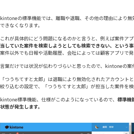
株式会社神戸デジタル・ラボ
ン
社
Kanal-WEB
KANBA
kBackup
KEIKA
kintoneの標準機能では、離職や退職、その他の理由によ
kintone for LINE WORKS【チャ
kinto
できなくなります。
ット登録機能】
機能】
kintone スプレッドシートプラグイ
kint
これが具体的にどう問題になるのかと言うと、例えば案件アプ
ン
ウド請
当していた案件を検索しようとしても検索できない、という事
kintone独自ルックアップ画面プ
案件以外でも日報や活動履歴、会社によっては顧客アプリで発
kinto
ラグイン
kinveniシリーズQR・バーコード読
言葉だけでは状況が伝わりづらいと思ったので、kintone
kinve
み取り
KOYOM
「つうちてすと太郎」は退職により無効化されたアカウントと
KOUTEI ガントチャートプラグイン
ン
絞り込むの設定で、「つうちてすと太郎」が担当した案件を検
krewSheet
kView
LITONEチャットボット for LINE
MakeL
kintone標準機能、仕様がこのようになっているので、
標準機
WORKS
ョン
状態が発生します。
monday.com × kintone コネク
MTG効率
ター
Reckoner
Repot