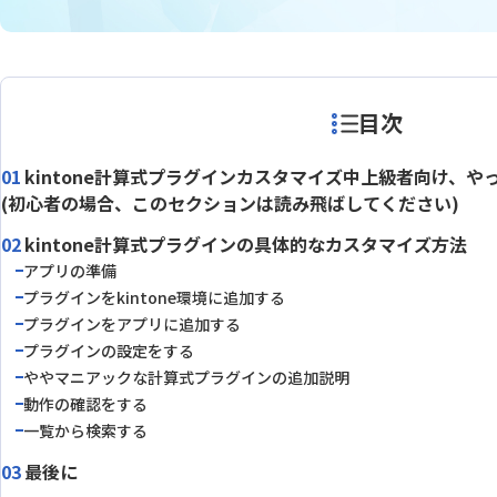
テーブルヘッダ固定プラグイン
テーブ
テーブル明細行レコード分割プラグ
テーブ
イン
テーブル行自動追加プラグイン
テーブル
目次
データ同期プラグイン
トーニ
ドロップダウン絞り込みプラグイ
バーコー
ン
イン
kintone計算式プラグインカスタマイズ中上級者向け、や
フィールドレイアウト数値変更プラ
フィール
(初心者の場合、このセクションは読み飛ばしてください)
グイン
ラグイン
kintone計算式プラグインの具体的なカスタマイズ方法
フィールド結合プラグイン
フィール
アプリの準備
フォームブリッジ
フルス
プラグインの達人
プリン
プラグインをkintone環境に追加する
プラグインをアプリに追加する
プロセス管理履歴記録Proプラグイン
ポータル
プラグインの設定をする
メディアSMS for kintone
メールワ
ややマニアックな計算式プラグインの追加説明
ユーザー/
動作の確認をする
モジトリ
グイン
一覧から検索する
ルックア
リンク先別タブ表示プラグイン
最後に
ダウン変