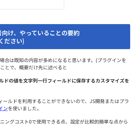
アップコピー先反映プラグ
ルックアップコピー先編集
ン
ップレコードコピープラグ
ルックアップ元追加・更
イン
ップ反映プラグイン
ルックアップ編集登録プラ
級者向け、やっていることの要約
ください)
ドページのリンクコピープ
レコード一括操作プラグイ
ン
同時編集確認プラグイン
レコード連続編集プラグイ
場合は既知の内容が多めになると思います。(プラグインを
原価管理Go2連携ツール
レーダーチャートプラグイ
いうことで、概要だけ先に述べると
一覧テキスト絞り込み検索
ロー・プラグイン
ィールドの値を文字列一行フィールドに保存するカスタマイズを
ン
別指定プラグイン
一覧画面でコメント閲覧プ
フィールドを利用することができないので、JS開発またはプラ
編集プラグイン
一覧集計プラグイン
イン
を使いました。
ップアップ表示プラグイン
住所/緯度経度変換プラグイ
ールドマスクプラグイン
入力値チェックプラグイン
ニングコスト0で使用できる点、設定が比較的簡単な点から
可フィールド値変換プラグ
再利用フィールド指定プ