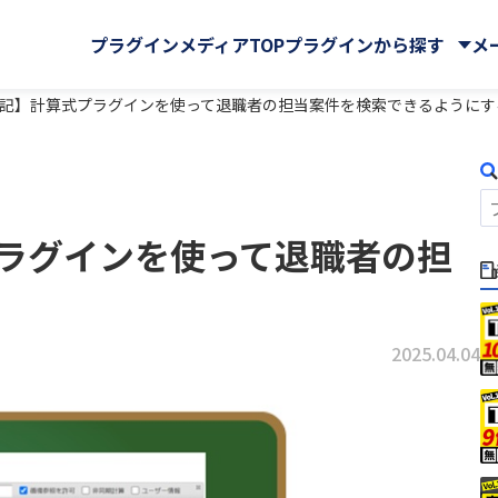
プラグインメディアTOP
プラグインから探す
メ
構築日記】計算式プラグインを使って退職者の担当案件を検索できるようにす
株式会社
CData Software Japan
マイページ
GMOグローバルサイン・ホ
クラウドストレージ
サイン株式会社
式プラグインを使って退職者の担
Rプラグイン for kintone
Ai名刺解析プラグイン
ングス株式会社
ール・マップ
UI改善(操作性向上)
IA WARP Core
ATTAZoo ＋
・FAX
メール送信・メール連携
ューションズ株式会社
M-SOLUTIONS株式会社
与
名刺管理
ELコールセンター
BizteX Connect
株式会社
SATORI株式会社
バックアップ・セキュリティ
 Connect kintone ×
BizteX Connect kinto
chnologies株式会社
Yoom株式会社
2025.04.04
AI コネクタ
Slack コネクタ
ラボ
さくらホームグループ株式
tion
Boost! Attachment
株式会社
オーサムジョブ合同会社
lete
Boost! Echo
サーカス株式会社
クラフテクス株式会社
jector
Boost! Linkage
式会社
コントラクトマネジメント
uth Mail
Boost! Report
ンシェル株式会社
テープス株式会社