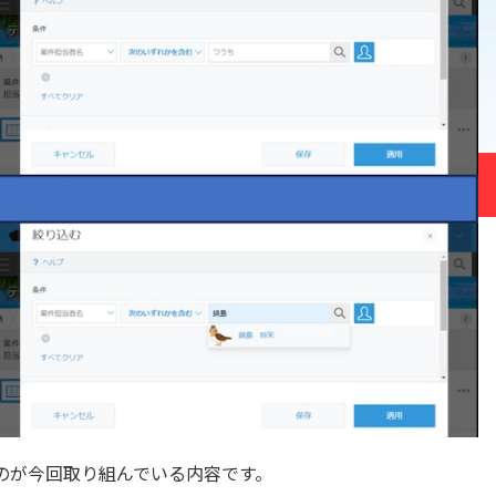
s / Repotovas Pro
Runbook
SHANON CONNECT kinto
×kintone連携プラグイン
タ
at AI for kintone
smart at message
ed by GPT
adsheetプラグイン
StockNaut
tsr 企業情報+
ラグイン for kintone
WinActor for kintone
for kintone
いいね!プラグイン
うブログDX
お手軽アクセス数記録プラ
kintone
じぶんフォーム
取得プラグイン
みえる、PDF
ルックアッププラグイン
アプリ間コピープラグイン
間レコード一括コピープラ
アプリ間レコード一括更
イン
うのが今回取り組んでいる内容です。
レコード集計プラグイン
アプリ間更新プラグイン