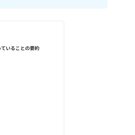
ル一覧表示プラグイン
ン
ル編集ビュープラグイン
テーブル編集プラグイン
複数行初期表示プラグイン
テーブル設定プラグイン
チ・ネクスタ・メイシ
ドキュトーン
ドでPi！kintoneプラグ
バーコード読み取りプラグ
っていることの要約
ド・ステータス一括更新プ
フィールド制御プラグイ
ド背景色設定プラグイン
フィールド遷移キー追加プ
クリーンプラグイン
フロアマッププラグイン
トクリエイター
プロセス毎の入力必須プラ
内アプリ表示プラグイン
マネーフォワード for kinto
イズ
メール送信プラグイン
組織/グループ属性取得プラ
ユーザー連動ルックアップ
ン
ップ/階層区分対応ドロップ
ルックアップアプリ表示プ
換プラグイン