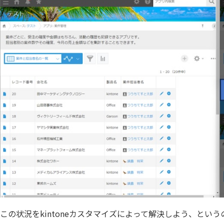
RepotoneU Pro(レポトン)
Repotova
sansan with kintone
SATORI
Smart 
SKYPCE
Power
SMS送信プラグイン
Spre
TēPs
Timeline
URLエンコードプラグイン
V Callプ
Yoom
Zendesk 
おりこうブログAI(kintone 連携オプ
おりこ
ション)
くりかえしPlus
こだわり
じぶんレコード
ふりがな
アプリ一覧表示プラグイン
アプリ内
アプリ
アプリ間レコードコピープラグイン
グイン
この状況をkintoneカスタマイズによって解決しよう、とい
アプリ間レコード更新プラグイン
アプリ間