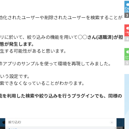
N タスク管理プラグイン
KanbanBoard
Kプロジェクト管理プラグイン
kincone(キンコン)
り無効化されたユーザーや削除されたユーザーを検索することが
ne for LINE WORKS【通知
kintone アプリ一覧プラグ
one×マネーフォワードクラ
リに於いて、絞り込みの機能を用いて
○○さん(退職済)が担
kintoneタブ表示プラグイン
求書連携
態が発生します。
生する可能性があると思います。
ne表記ゆれ変換プラグイン
kintone計算式プラグイン
の案件アプリのサンプルを使って環境を再現してみました。
niシリーズ_ガントチャート
kinveniシリーズ複合グラフ
I スケジュール管理プラグイ
いう設定です。
krewdashboard
索できなくなっていることがわかります。
er
LINE向けメッセージ送信プ
eaps kintone連携オプシ
能を利用した検索や絞り込みを行うプラグインでも、同様の
MiiTel×kintone連携プラ
化プラグイン
PCA商魂 B2クラウド 送
oneU Excel(レポトン)
RepotoneU PDF(レポト