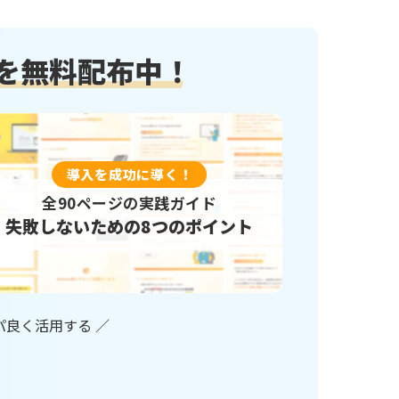
カイクラ kintone連携
冊を無料配布中！
ーPlus
カレンダー生成プラグイン
ビュープラグイン
ガリバー商談管理 on kinto
チャートプラグイン
ガントチャートプラグイ
イン MAKE
クラウドサイン連携アプリ
ロー
サブテーブルソートプラグ
導入を成功に導く！
全90ページの実践ガイド
ーブル操作プラグイン
サブテーブル行コピープラグ
失敗しないための8つのポイント
ル一覧表示プラグイン
ジオコーディングプラグ
ポータル
タイムテーブル表作成プラ
示プラグイン
タブ表示プラグイン
チッププラグイン
ツールチッププラグイン
スパ良く活用する ／
データコピープラグイン
テーブルデータコピープラグ
ルデータ一括転送プラグイ
テーブルデータ転送プラ
テーブル内フィールド計算