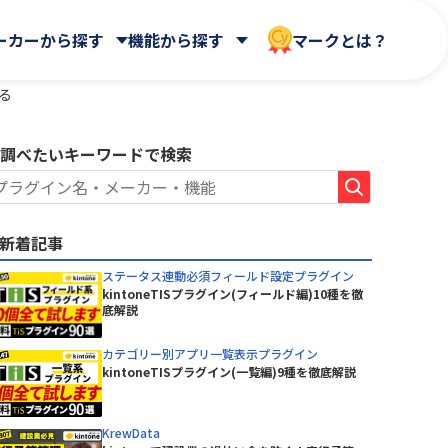
ーカーから探す
機能から探す
マークとは？
る
調べたいキーワードで検索
 合同会社
Dropbox Japan 株式会社
WEBフォーム
ールディ
帳票出力
HENNGE株式会社
AppsME
会計システム・請求
新着記事
AUTORO
ガントチャート・カンバン
NDIソリューションズ株式会社
BizteX Connect kintone ×
その他
ステータス連動必須フィールド設定プラグイン
Google Workspace コネクタ
Sky株式会社
kintoneTISプラグイン(フィールド編)10種を徹
ne ×
底解説
あさかわシステムズ株式会社
BlueBean
会社
アステリア株式会社
Boost! Calendar
カテゴリー別アプリ一覧表示プラグイン
オートロ株式会社
kintoneTISプラグイン(一覧編)9種を徹底解説
Boost! Gantt
クロス・ヘッド株式会社
Boost! Mail
株式会社
サイボウズ株式会社
Boost! Spread
デジタルサーブ株式会社
KrewData