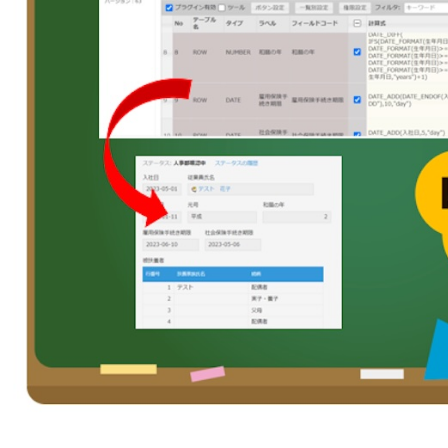
Boost! Style
Boost! S
トヨクモ株式会社
トライコ
Box for kintone
Bridge ov
プランニングヴィレッヂ株式会社
メイクリ
chobiit×kintone連携プラグイン
Climbe
合同会社Pons
合同会社
東日印刷株式会社
株式会社B
Coopel(クーペル)
CROSSP
株式会社GlobalB
株式会社J
DataS
DataSyncer for kintone
ト
株式会社RevComm
株式会社S
Dropbox for kintone
Dropbox f
株式会社アディエム
株式会社
Eight Team×kintone連携プラグイ
EMロ
ン
株式会社エイトレッド
株式会社
FAX+kintone連携プラグイン
formrun
株式会社コラボスタイル
株式会社
freee連携プラグインセット
Front 
株式会社シンカ
株式会社
Googl
株式会社ストラテジット
株式会社
googlemapリンクプラグイン
イン
株式会社ソウルウェア
株式会社
gusuku Customine(カスタマイ
株式会社ディーエスブランド
株式会社
gusuk
ン)
株式会社ビジネスソフト
株式会社
JSEdit for kintone
k-Hist
株式会社ユニフィニティー
株式会社
KAIZEN board
KAIZE
株式会社ロジカルスタジオ
株式会社
KAI
福島コン
KAIZEN 郵送代行プラグイン