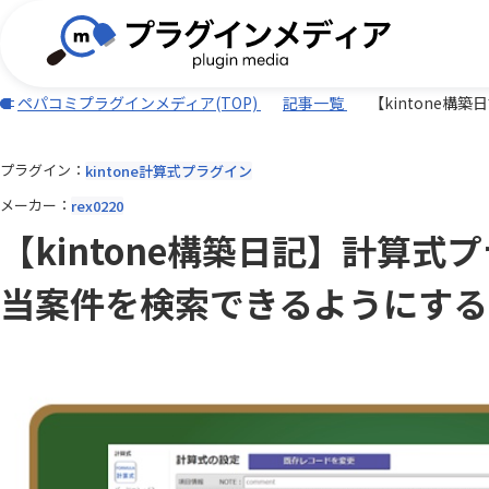
ペパコミプラグインメディア(TOP)
記事一覧
【kintone
プラグイン
kintone計算式プラグイン
(TISプラグイン)合同会社ぱんだ商会
バーコード・QR
BizteX
電子契約
メーカー
rex0220
外部サービス連携
iPaaS
DXHUB株式会社
freee
【kintone構築日記】計算
Adobe Sign連携プラグイン
AI-OC
AI・OCR・RPA
スケジュ
Associate AI Hub
ASTER
JBアドバンスト・テクノロジー株式
ワークフロー
CTI(電話)
k&iソリ
当案件を検索できるようにする
会社
データ加工・集計・グラフ
勤怠・給
benry
BIZT
rex0220
Sansan
LINE・チャット・SMS
自動採番
BizteX Connect kintone × M365
BizteX
Spica
Umee Te
コネクタ
Open
あっとクリエーション株式会社
かりんこ
Bokフォーム
Boost! Ac
アールスリーインスティテュート
エムザス
Boost! Cascade
Boost! De
キャップクラウド株式会社
クラウド
Boost! IMAP
Boost! In
クローバ株式会社
コクヨ株
Boost! OAuth IMAP
Boost! OA
サムライシステム株式会社
タイムコ