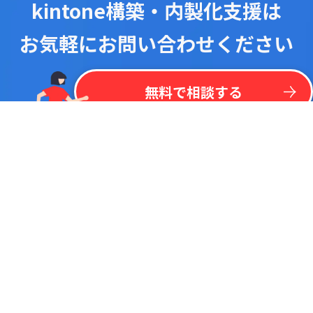
kintone構築・内製化支援は
お気軽にお問い合わせください
！
最
新
リ
ス
ト
を
一
括
掲
載
今
な
ら
kintone
無
料
プラグイン
リ
ス
ト
無料で相談する
調べたいキーワードで検索