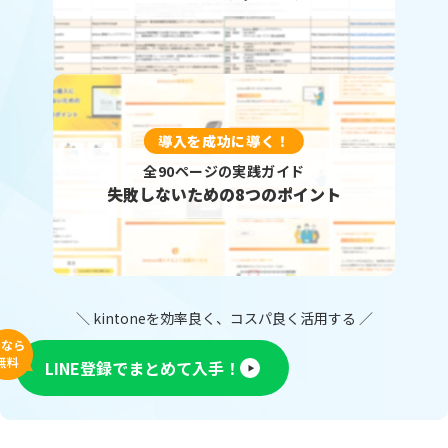
導入を成功に導く！
全90ページの実践ガイド
失敗しないための8つのポイント
＼ kintoneを効率良く、コスパ良く活用する ／
今なら
無料
LINE登録でまとめて入手！