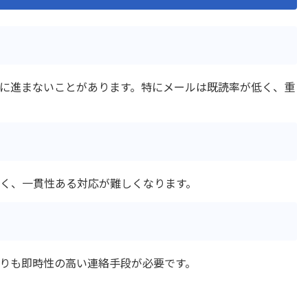
アップコピー先反映プラグ
ルックアップコピー先編集
ン
ップレコードコピープラグ
ルックアップ元追加・更
イン
ップ反映プラグイン
ルックアップ編集登録プラ
に進まないことがあります。特にメールは既読率が低く、重
ドページのリンクコピープ
レコード一括操作プラグイ
ン
同時編集確認プラグイン
レコード連続編集プラグイ
原価管理Go2連携ツール
レーダーチャートプラグイ
一覧テキスト絞り込み検索
ロー・プラグイン
く、一貫性ある対応が難しくなります。
ン
別指定プラグイン
一覧画面でコメント閲覧プ
編集プラグイン
一覧集計プラグイン
ップアップ表示プラグイン
住所/緯度経度変換プラグイ
りも即時性の高い連絡手段が必要です。
ールドマスクプラグイン
入力値チェックプラグイン
可フィールド値変換プラグ
再利用フィールド指定プ