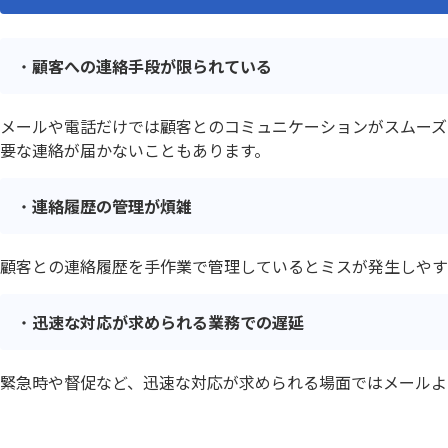
ルックアップコピー元登録プラグ
ルック
イン
イン
ルックア
ルックアッププラグイン
顧客への連絡手段が限られている
イン
ルックアップ動的絞り込みプラグイ
ルックア
ン
メールや電話だけでは顧客とのコミュニケーションがスムーズ
レコードデータコピー(メール転記)プ
レコー
要な連絡が届かないこともあります。
ラグイン
ラグイ
レコード一覧計算プラグイン
レコード
連絡履歴の管理が煩雑
レコード重複チェックプラグイン
レッツ
ワンボタン入力プラグイン
ワークフ
顧客との連絡履歴を手作業で管理しているとミスが発生しやす
一覧レコード集計コピープラグイン
一覧個
迅速な対応が求められる業務での遅延
一覧画面印刷プラグイン
一覧画面
予実管理プラグイン
他画面ポ
緊急時や督促など、迅速な対応が求められる場面ではメールよ
入力ヒント表示プラグイン
入力フィ
全角不許
入力規制・自動変換プラグイン
イン