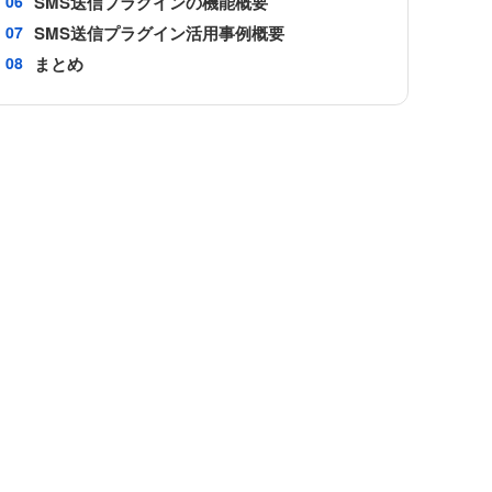
SMS送信プラグインの機能概要
カスタマーコンパス
SMS送信プラグイン活用事例概要
まとめ
カンタンマップ プラグイン
ガルキンワークフロー連携プラグ
ne
イン
ン
クライゼル
コピーボタン設置プラグイン
イン
サブテーブルソートプラグイン
イン
サブテーブル集計プラグイン
ステータス連動必須フィールド設定
イン
プラグイン
グイン
タブ区切りプラグイン
タブ表示プラグインPro
テキスト検出プラグイン
イン
テーブルデータ一括編集プラグイン
テーブルフィールドコピープラグ
グイン
イン
プラグイ