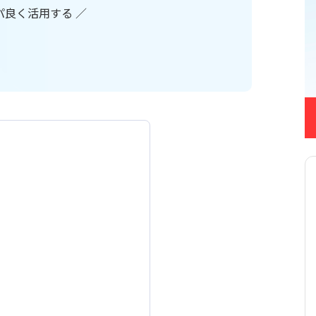
s / Repotovas Pro
Runbook
スパ良く活用する ／
SHANON CONNECT kinto
×kintone連携プラグイン
タ
at AI for kintone
smart at message
ed by GPT
adsheetプラグイン
StockNaut
tsr 企業情報+
ラグイン for kintone
WinActor for kintone
for kintone
いいね!プラグイン
うブログDX
お手軽アクセス数記録プラ
kintone
じぶんフォーム
取得プラグイン
みえる、PDF
ルックアッププラグイン
アプリ間コピープラグイン
間レコード一括コピープラ
アプリ間レコード一括更
イン
レコード集計プラグイン
アプリ間更新プラグイン