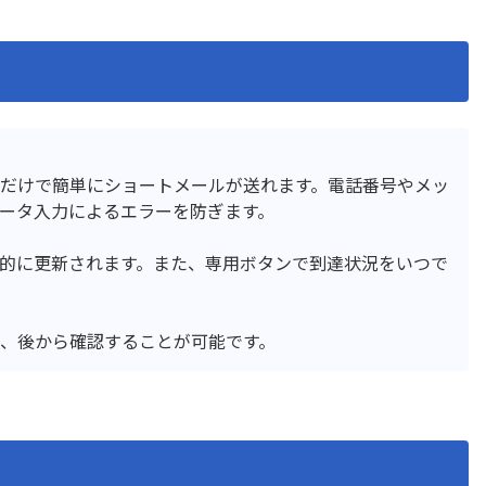
ル一覧表示プラグイン
ン
ル編集ビュープラグイン
テーブル編集プラグイン
複数行初期表示プラグイン
テーブル設定プラグイン
チ・ネクスタ・メイシ
ドキュトーン
ドでPi！kintoneプラグ
バーコード読み取りプラグ
だけで簡単にショートメールが送れます。電話番号やメッ
ド・ステータス一括更新プ
フィールド制御プラグイ
ータ入力によるエラーを防ぎます。
ド背景色設定プラグイン
フィールド遷移キー追加プ
的に更新されます。また、専用ボタンで到達状況をいつで
クリーンプラグイン
フロアマッププラグイン
トクリエイター
プロセス毎の入力必須プラ
内アプリ表示プラグイン
マネーフォワード for kinto
、後から確認することが可能です。
イズ
メール送信プラグイン
組織/グループ属性取得プラ
ユーザー連動ルックアップ
ン
ップ/階層区分対応ドロップ
ルックアップアプリ表示プ
換プラグイン