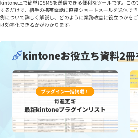
株式会社神戸デジタル・ラボ
ン
kintone上で簡単にSMSを送信できる便利なツールです。
社
Kanal-WEB
KANBA
するだけで、相手の携帯電話に直接ショートメールを送信でき
kBackup
KEIKA
例について詳しく解説し、どのように業務改善に役立つかをご
kintone for LINE WORKS【チャ
kinto
け効率化できるかがわかります。
ット登録機能】
機能】
kintone スプレッドシートプラグイ
kint
ン
ウド請
kintone独自ルックアップ画面プ
kintoneお役立ち資料
2
kinto
ラグイン
kinveniシリーズQR・バーコード読
kinve
み取り
KOYOM
KOUTEI ガントチャートプラグイン
ン
プラグイン一括掲載！
krewSheet
kView
LITONEチャットボット for LINE
MakeL
毎週更新
WORKS
ョン
最新kintoneプラグインリスト
monday.com × kintone コネク
MTG効率
ター
Reckoner
Repot