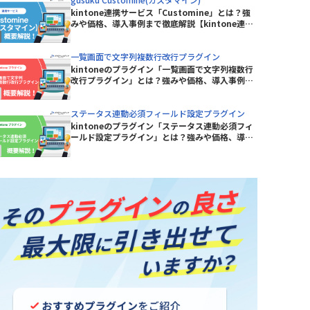
ープラグイン
kintone連携サービス「Customine」とは？強
KASIKA for kintone
みや価格、導入事例まで徹底解説【kintone連携
kinkozi
サービス】
kintone イベントカレンダープラグ
一覧画面で文字列複数行改行プラグイン
イン
イン
kintoneのプラグイン「一覧画面で文字列複数行
改行プラグイン」とは？強みや価格、導入事例ま
kintoneレコード一覧Excel出力プラ
で徹底解説【kintoneプラグイン】
グイン
ステータス連動必須フィールド設定プラグイン
kinveniシリーズ タスクボード
kintoneのプラグイン「ステータス連動必須フィ
ールド設定プラグイン」とは？強みや価格、導入
事例まで徹底解説【kintoneプラグイン】
kMailer
KrewData
ラグイン
LITONE for kintone
グイン
mojula for kintone
り状連携
QRコード読み取りプラグイン
RepotoneU PDF+Excelバンドル
ン)
版(レポトン)