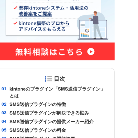
Sansan for kintone
ne コネク
Shopify×kintone連携プラグイ
ン
smart at tools for kintone
Excel
Teams向けメッセージ送信プラグイ
ン
Unifinity
X-point Cloud(エクスポイントクラ
ウド)
おもてなしSuite
目次
グイン
きんちゃぼ
kintoneのプラグイン「SMS送信プラグイン」
じぶんページ
とは
アプリアクションプラグイン
SMS送信プラグインの特徴
アプリ間レコードコピープラグイ
SMS送信プラグインが解決できる悩み
ン
新プラグ
SMS送信プラグインの提供メーカー紹介
アプリ間レコード更新プラグイン
SMS送信プラグインの料金
イチランプラグイン