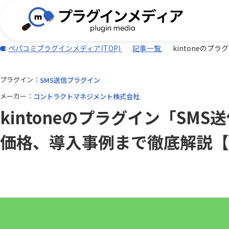
ペパコミプラグインメディア(TOP)
記事一覧
kintoneのプ
プラグイン
SMS送信プラグイン
(TISプラグイン)合同会社ぱんだ商会
バーコード・QR
BizteX
電子契約
メーカー
コントラクトマネジメント株式会社
外部サービス連携
iPaaS
DXHUB株式会社
freee
kintoneのプラグイン「SM
Adobe Sign連携プラグイン
AI-OC
AI・OCR・RPA
スケジュ
Associate AI Hub
ASTER
JBアドバンスト・テクノロジー株式
ワークフロー
CTI(電話)
k&iソリ
価格、導入事例まで徹底解説【k
会社
データ加工・集計・グラフ
勤怠・給
benry
BIZT
rex0220
Sansan
LINE・チャット・SMS
自動採番
BizteX Connect kintone × M365
BizteX
Spica
Umee Te
コネクタ
Open
あっとクリエーション株式会社
かりんこ
Bokフォーム
Boost! Ac
アールスリーインスティテュート
エムザス
Boost! Cascade
Boost! De
キャップクラウド株式会社
クラウド
Boost! IMAP
Boost! In
クローバ株式会社
コクヨ株
Boost! OAuth IMAP
Boost! OA
サムライシステム株式会社
タイムコ