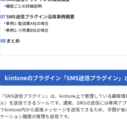
エラーフィールド入力促進プラグイ
機能ごとの詳細説明
カイクラ
ン
SMS送信プラグイン活用事例概要
カテゴリー別アプリ一覧表示プラグ
カレンダ
イン
事例1: 製造業A社の場合
事例2: 小売業B社の場合
カンバンプラグイン
カード
まとめ
ガントチャートプラグイン
ガント
クラウドBOT
クラウドサ
コメント欄非表示プラグイン
コラボフ
サブテーブルルックアッププラグイ
サブテ
ン
kintoneのプラグイン「SMS送信プラグイン」
サブ画面表示kintoneプラグイン
サムネイ
ストレージコネクト
ソトバコ
タブ表示プラグイン
タブ表
「SMS送信プラグイン」は、kintone上で管理している顧
ツリー構造一覧表示プラグイン
ツール
ル）を送信できるツールです。通常、SMSの送信には専用ア
テーブルへのコピープラグイン
テーブル
でkintone内から直接メッセージを送信できるため、手間
テーブ
ケーション履歴の管理も容易です。
テーブルデータ一括表示プラグイン
ン