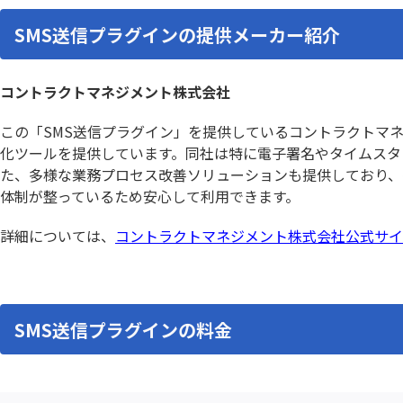
写り込みぼかし加工プラグイン
削除レコ
勤怠登録プラグイン
印刷設定
SMS送信プラグインの提供メーカー紹介
各種ユーザー情報編集プラグイン
各種月次
和暦・年齢変換プラグイン
在庫管理
変更通知
変更通知
コントラクトマネジメント株式会社
希望調査振り分けプラグイン
帳票DX for
年月表示プラグイン
年齢算出
この「SMS送信プラグイン」を提供しているコントラクトマ
手書き2プラグイン
手書きメ
化ツールを提供しています。同社は特に電子署名やタイムスタ
た、多様な業務プロセス改善ソリューションも提供しており、
文字列編集・連結プラグイン
文字変
体制が整っているため安心して利用できます。
新デザイン版 条件書式プラグイン
既読チ
日付プラグイン
日付印生
詳細については、
コントラクトマネジメント株式会社公式サイ
日付計算プラグイン
日程・工
書式設定プラグイン
条件付
検索プラグイン
検索プ
SMS送信プラグインの料金
楽楽明細 for kintone
横断検
添付ファイルプレビュープラグイ
添付ファ
ン
グイン
画像位置情報取得プラグイン
画像圧縮