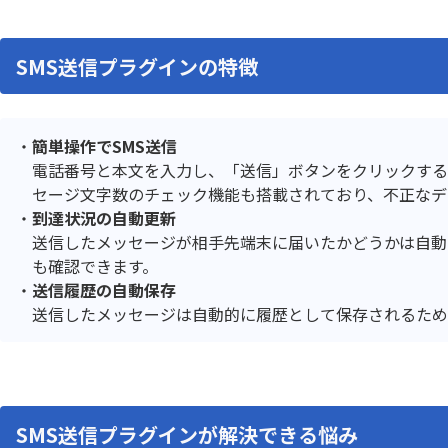
テーブルヘッダ固定プラグイン
テーブ
テーブル明細行レコード分割プラグ
テーブ
SMS送信プラグインの特徴
イン
テーブル行自動追加プラグイン
テーブル
データ同期プラグイン
トーニ
ドロップダウン絞り込みプラグイ
バーコー
簡単操作でSMS送信
ン
イン
電話番号と本文を入力し、「送信」ボタンをクリックする
フィールドレイアウト数値変更プラ
フィール
セージ文字数のチェック機能も搭載されており、不正なデ
グイン
ラグイン
到達状況の自動更新
フィールド結合プラグイン
フィール
送信したメッセージが相手先端末に届いたかどうかは自動
フォームブリッジ
フルス
も確認できます。
プラグインの達人
プリン
送信履歴の自動保存
プロセス管理履歴記録Proプラグイン
ポータル
送信したメッセージは自動的に履歴として保存されるため
メディアSMS for kintone
メールワ
ユーザー/
モジトリ
グイン
ルックア
リンク先別タブ表示プラグイン
ダウン変
SMS送信プラグインが解決できる悩み