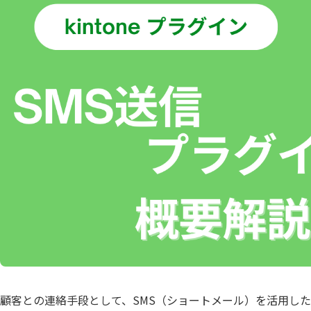
Boost! Style
Boost! S
トヨクモ株式会社
トライコ
Box for kintone
Bridge ov
プランニングヴィレッヂ株式会社
メイクリ
chobiit×kintone連携プラグイン
Climbe
合同会社Pons
合同会社
東日印刷株式会社
株式会社B
Coopel(クーペル)
CROSSP
株式会社GlobalB
株式会社J
DataS
DataSyncer for kintone
ト
株式会社RevComm
株式会社S
Dropbox for kintone
Dropbox f
株式会社アディエム
株式会社
Eight Team×kintone連携プラグイ
EMロ
ン
株式会社エイトレッド
株式会社
FAX+kintone連携プラグイン
formrun
株式会社コラボスタイル
株式会社
freee連携プラグインセット
Front 
株式会社シンカ
株式会社
Googl
株式会社ストラテジット
株式会社
googlemapリンクプラグイン
イン
株式会社ソウルウェア
株式会社
gusuku Customine(カスタマイ
株式会社ディーエスブランド
株式会社
gusuk
ン)
株式会社ビジネスソフト
株式会社
JSEdit for kintone
k-Hist
株式会社ユニフィニティー
株式会社
KAIZEN board
KAIZE
株式会社ロジカルスタジオ
株式会社
顧客との連絡手段として、SMS（ショートメール）を活用した
KAI
福島コン
KAIZEN 郵送代行プラグイン