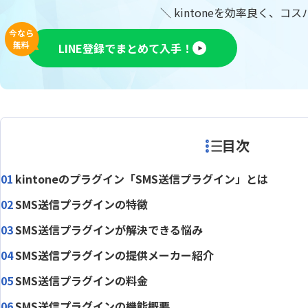
RepotoneU Pro(レポトン)
Repotova
＼ kintoneを効率良く、コ
sansan with kintone
SATORI
今なら
無料
LINE登録でまとめて入手！
Smart 
SKYPCE
Power
SMS送信プラグイン
Spre
TēPs
Timeline
URLエンコードプラグイン
V Callプ
目次
Yoom
Zendesk 
おりこうブログAI(kintone 連携オプ
kintoneのプラグイン「SMS送信プラグイン」とは
おりこ
ション)
SMS送信プラグインの特徴
くりかえしPlus
こだわり
じぶんレコード
ふりがな
SMS送信プラグインが解決できる悩み
アプリ一覧表示プラグイン
アプリ内
SMS送信プラグインの提供メーカー紹介
アプリ
アプリ間レコードコピープラグイン
SMS送信プラグインの料金
グイン
アプリ間レコード更新プラグイン
アプリ間
SMS送信プラグインの機能概要