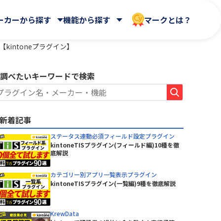
ーカーから探す
機能から探す
マークとは？
kintoneプラグイン】
調べたいキーワードで検索
 合同会社
Dropbox Japan 株式会社
WEBフォーム
ールディ
帳票出力
HENNGE株式会社
AppsME
会計システム・請求
新着記事
AUTORO
ガントチャート・カンバン
NDIソリューションズ株式会社
BizteX Connect kintone ×
その他
ステータス連動必須フィールド設定プラグイン
Google Workspace コネクタ
Sky株式会社
kintoneTISプラグイン(フィールド編)10種を徹
ne ×
底解説
あさかわシステムズ株式会社
BlueBean
会社
アステリア株式会社
Boost! Calendar
カテゴリー別アプリ一覧表示プラグイン
オートロ株式会社
kintoneTISプラグイン(一覧編)9種を徹底解説
Boost! Gantt
クロス・ヘッド株式会社
Boost! Mail
株式会社
サイボウズ株式会社
Boost! Spread
デジタルサーブ株式会社
KrewData