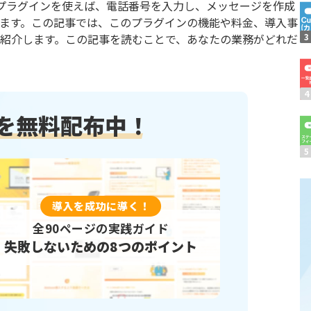
このプラグインを使えば、電話番号を入力し、メッセージを作成
N タスク管理プラグイン
KanbanBoard
ます。この記事では、このプラグインの機能や料金、導入事
Kプロジェクト管理プラグイン
kincone(キンコン)
紹介します。この記事を読むことで、あなたの業務がどれだ
ne for LINE WORKS【通知
kintone アプリ一覧プラグ
one×マネーフォワードクラ
kintoneタブ表示プラグイン
求書連携
冊を無料配布中！
ne表記ゆれ変換プラグイン
kintone計算式プラグイン
niシリーズ_ガントチャート
kinveniシリーズ複合グラフ
I スケジュール管理プラグイ
krewdashboard
導入を成功に導く！
er
LINE向けメッセージ送信プ
eaps kintone連携オプシ
全90ページの実践ガイド
MiiTel×kintone連携プラ
失敗しないための8つのポイント
化プラグイン
PCA商魂 B2クラウド 送
oneU Excel(レポトン)
RepotoneU PDF(レポト