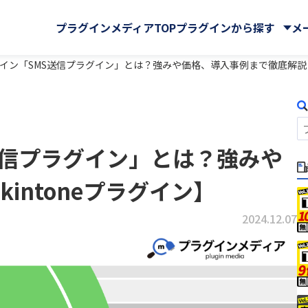
プラグインメディアTOP
プラグインから探す
メ
ラグイン「SMS送信プラグイン」とは？強みや価格、導入事例まで徹底解説【
株式会社
CData Software Japan
マイページ
GMOグローバルサイン・ホ
クラウドストレージ
サイン株式会社
S送信プラグイン」とは？強みや
Rプラグイン for kintone
Ai名刺解析プラグイン
ングス株式会社
ール・マップ
UI改善(操作性向上)
IA WARP Core
ATTAZoo ＋
・FAX
メール送信・メール連携
ューションズ株式会社
M-SOLUTIONS株式会社
intoneプラグイン】
与
名刺管理
ELコールセンター
BizteX Connect
株式会社
SATORI株式会社
バックアップ・セキュリティ
 Connect kintone ×
BizteX Connect kinto
chnologies株式会社
Yoom株式会社
2024.12.07
AI コネクタ
Slack コネクタ
ラボ
さくらホームグループ株式
tion
Boost! Attachment
株式会社
オーサムジョブ合同会社
lete
Boost! Echo
サーカス株式会社
クラフテクス株式会社
jector
Boost! Linkage
式会社
コントラクトマネジメント
uth Mail
Boost! Report
ンシェル株式会社
テープス株式会社