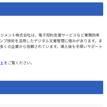
ード復元プラグイン
前年対比プラグイン
プラグイン
印刷選択プラグイン
集計プラグイン
名刺管理アプリpew
プラグイン
地図表示プラグイン
プラグイン
定例レコード一括生成プラ
 kintone
帳票作成プラグイン
プラグイン
感情分析プラグイン
ネジメント株式会社は、電子契約支援サービスなど業務効率
モプラグイン
承認一覧プラグイン
ンプ技術を活用したデジタル文書管理に強みがあります。ま
文字数・バイト数チェック
多くの企業から信頼されています。導入後も手厚いサポート
換置換プラグイン
ン
ェックプラグイン
日付→曜日変換プラグイン
成プラグイン
日付変換プラグイン
ト
をご覧ください。
程・稼働表作成プラグイン
明細行追加プラグイン
条件分岐フィールド非表示
き入力制御プラグイン
ン
ラグイン
検索拡張プラグイン
索プラグイン
機能拡張スタンダード All-In
イル一括ダウンロードプラ
添付ファイル一括ダウンロ
グイン
プラグイン
監査用詳細ログ出力プラグ