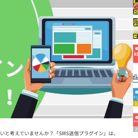
ubmit
Boost! Upsert
ーン株式会社
ビットリバー株式会社
er for kintone
BulkReuse
ープス株式会社
メシウス株式会社
rCloud外部連携オプション
CloudGate UNO
ラジカルブリッジ
弁護士ドットコム株式会社
A&C
株式会社C-RISE
Lugins 条件フィールド制御
CTIコネクテル for kintone
株式会社KDDIウェブコミュ
VX
yncer kintone エクスポー
ョンズ
DataSyncer メール to k
ICシステム
株式会社ぐーどろ
or kintone 2.0
Dropbox for kintone P
株式会社インターナショナ
アーセス
リサーチ
グ
Excel出力ソリューション
オプロ
株式会社キャップドゥー・
freeeサイン
システムリサーチ
株式会社シャノン
株式会社ジャパンコンピュ
Agent
FUプラグインセレクト
シーアイエス
ービス
eカレンダー双方向連携プラグ
スライベックス
株式会社スリーシェイク
Googleヒートマッププラグ
ソトバコ
株式会社ソニックガーデン
ディー・エヌ・エー
株式会社ノベルワークス
u Deploit(ディプロイット)
HelloSign for kintone
ベネモ
株式会社ベーシック
ory
k-Report
ラクス
株式会社リンク
N PDF Premium
KAIZEN SIGN
両備システムズ
株式会社日立ケーイーシス
いと考えていませんか？「SMS送信プラグイン」は、
ZEN一覧列固定表示プラグイ
ピューターシステム株式会
KAIZEN必須入力指定プラグ