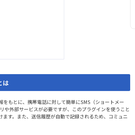
カイクラ kintone連携
ーPlus
カレンダー生成プラグイン
ビュープラグイン
ガリバー商談管理 on kinto
チャートプラグイン
ガントチャートプラグイ
イン MAKE
クラウドサイン連携アプリ
ロー
サブテーブルソートプラグ
ーブル操作プラグイン
サブテーブル行コピープラグ
とは
ル一覧表示プラグイン
ジオコーディングプラグ
ポータル
タイムテーブル表作成プラ
示プラグイン
タブ表示プラグイン
客情報をもとに、携帯電話に対して簡単にSMS（ショートメー
チッププラグイン
ツールチッププラグイン
プリや外部サービスが必要ですが、このプラグインを使うこと
データコピープラグイン
テーブルデータコピープラグ
が省けます。また、送信履歴が自動で記録されるため、コミュニ
ルデータ一括転送プラグイ
テーブルデータ転送プラ
テーブル内フィールド計算