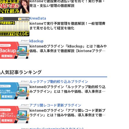
BowNow
kintoneで建設業の過払い金を防ぐ！実行予算・
ピー・シー・エー株式会社
発注・支払い管理の徹底解説
CData Drivers for kintone
丸紅情報システムズ株式会社
CLOUDPAPER
有限会社エーアイティ研究所
KrewData
DataSpider Servista kintoneアダ
株式会社Crena
kintoneで実行予算管理を徹底解説！一般管理費
プタ
ニケーシ
株式会社NTTデータビジネスブレイ
まで見せる化して経営を強化
DBHUB for kintone & Google ド
ンズ
intone
ライブ
株式会社アイティーフィット
kBackup
remium
Dropbox for kintone Premium
kintoneのプラグイン「kBackup」とは？強みや
ルシステム
株式会社ウェブウェア
価格、導入事例まで徹底解説【kintoneプラグイ
Excel読み込みプラグイン
ン】
ジャパン
株式会社コムデック
freee連携kintoneプラグイン
株式会社ショーケース
人気記事ランキング
GMOサイン × RepotoneU Pro連
ーターサ
株式会社ジョイゾー
携プラグイン
ルックアップ動的絞り込みプラグイン
Great Sign × kintone コネクタ
株式会社セゾン情報システムズ
kintoneのプラグイン「ルックアップ動的絞り込
イン
ー
みプラグイン」とは？強みや価格、導入事例まで
株式会社ソフツー
徹底解説【kintoneプラグイン】
株式会社バーズ情報科学研究所
HENNGE One
アプリ間レコード更新プラグイン
株式会社メディア4u
Kairos3 × kintone コネクター
kintoneのプラグイン「アプリ間レコード更新プ
株式会社レッツ
ラグイン」とは？強みや価格、導入事例まで徹底
KAIZEN サブスク債権管理プラグイン
テムズ
株式会社東京商工リサーチ
解説【kintoneプラグイン】
KAIZEN関連レコードテーブルコピ
イン
gusuku Customine(カスタマイン)