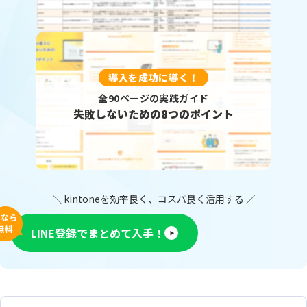
導入を成功に導く！
全90ページの実践ガイド
失敗しないための8つのポイント
＼ kintoneを効率良く、コスパ良く活用する ／
今なら
無料
LINE登録でまとめて入手！