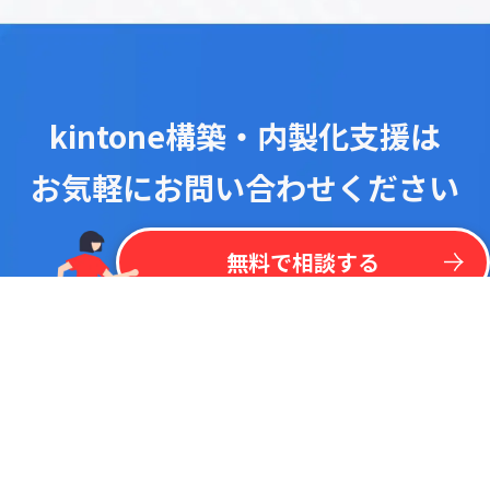
kintone構築・内製化支援は
お気軽にお問い合わせください
！
最
新
リ
ス
ト
を
一
括
掲
載
今
な
ら
kintone
無
料
プラグイン
リ
ス
ト
無料で相談する