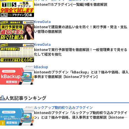
kintoneTISプラグイン(一覧編)9種を徹底解説
KrewData
kintoneで建設業の過払い金を防ぐ！実行予算・発注・支払
い管理の徹底解説
KrewData
kintoneで実行予算管理を徹底解説！一般管理費まで見せる
化して経営を強化
kBackup
kintoneのプラグイン「kBackup」とは？強みや価格、導入
事例まで徹底解説【kintoneプラグイン】
人気記事ランキング
ルックアップ動的絞り込みプラグイン
kintoneのプラグイン「ルックアップ動的絞り込みプラグイ
ン」とは？強みや価格、導入事例まで徹底解説【kintoneプ
ラグイン】