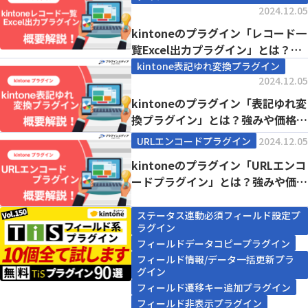
2024.12.05
kintoneのプラグイン「レコード一
覧Excel出力プラグイン」とは？強
みや価...
kintone表記ゆれ変換プラグイン
2024.12.05
kintoneのプラグイン「表記ゆれ変
換プラグイン」とは？強みや価格、
導入事例ま...
URLエンコードプラグイン
2024.12.05
kintoneのプラグイン「URLエンコ
ードプラグイン」とは？強みや価
格、導入事...
ステータス連動必須フィールド設定プ
ラグイン
フィールドデータコピープラグイン
フィールド情報/データ一括更新プラ
グイン
フィールド遷移キー追加プラグイン
フィールド非表示プラグイン