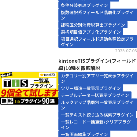
条件分岐処理プラグイン
複数選択系フィールド階層化プラグイ
ン
課税区分別消費税算出プラグイン
選択項目値アプリ化プラグイン
項目選択フィールド連動各種設定プラ
グイン
2025.07.03
kintoneTISプラグイン(フィールド
編)10種を徹底解説
カテゴリー別アプリ一覧表示プラグイ
ン
ツリー構造一覧表示プラグイン
テーブルデータ一括表示プラグイン
ルックアップ階層別一覧表示プラグイ
ン
一覧テキスト絞り込み検索プラグイン
一覧レコード一括更新/クリアプラグ
イン
一覧画面編集プラグイン