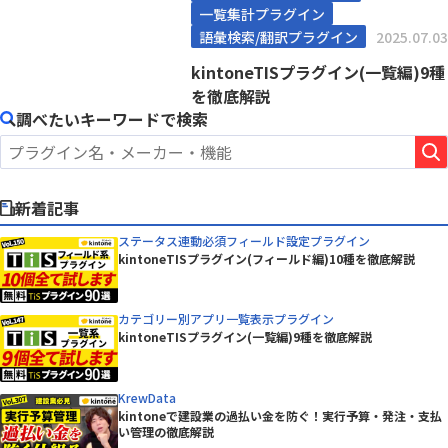
一覧集計プラグイン
語彙検索/翻訳プラグイン
2025.07.03
kintoneTISプラグイン(一覧編)9種
を徹底解説
調べたいキーワードで検索
新着記事
ステータス連動必須フィールド設定プラグイン
kintoneTISプラグイン(フィールド編)10種を徹底解説
カテゴリー別アプリ一覧表示プラグイン
kintoneTISプラグイン(一覧編)9種を徹底解説
KrewData
kintoneで建設業の過払い金を防ぐ！実行予算・発注・支払
い管理の徹底解説