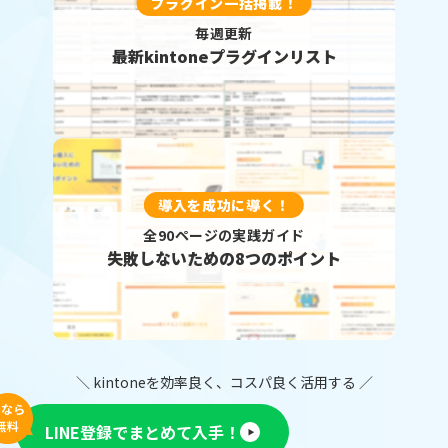
プラグイン一括掲載！
毎週更新
最新kintoneプラグインリスト
導入を成功に導く！
全90ページの実践ガイド
失敗しないための8つのポイント
＼ kintoneを効率良く、コスパ良く活用する ／
今なら
無料
LINE登録でまとめて入手！