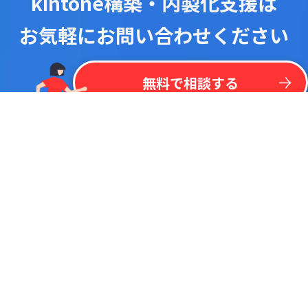
kintone構築・内製化支援は
お気軽にお問い合わせください
！
最
新
リ
ス
ト
を
一
括
掲
載
今
な
ら
kintone
無
料
プラグイン
リ
ス
ト
無料で相談する
調べたいキーワードで検索