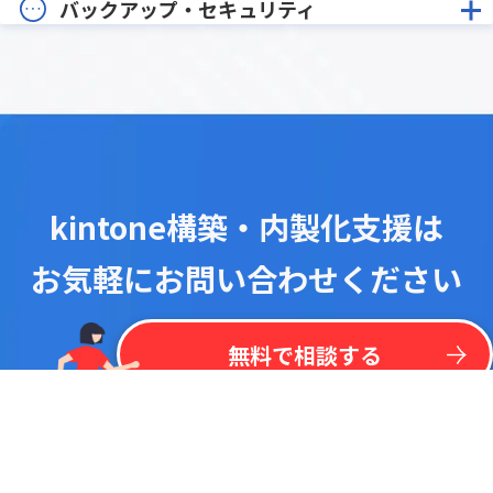
バックアップ・セキュリティ
kintone構築・内製化支援は
お気軽にお問い合わせください
！
最
新
リ
ス
ト
を
一
括
掲
載
今
な
ら
kintone
無
料
プラグイン
リ
ス
ト
無料で相談する