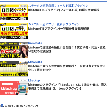
ステータス連動必須フィールド設定プラグイン
kintoneTISプラグイン(フィールド編)10種を徹底解説
カテゴリー別アプリ一覧表示プラグイン
kintoneTISプラグイン(一覧編)9種を徹底解説
KrewData
kintoneで建設業の過払い金を防ぐ！実行予算・発注・支払
い管理の徹底解説
KrewData
kintoneで実行予算管理を徹底解説！一般管理費まで見せる
化して経営を強化
kBackup
kintoneのプラグイン「kBackup」とは？強みや価格、導入
事例まで徹底解説【kintoneプラグイン】
人気記事ランキング