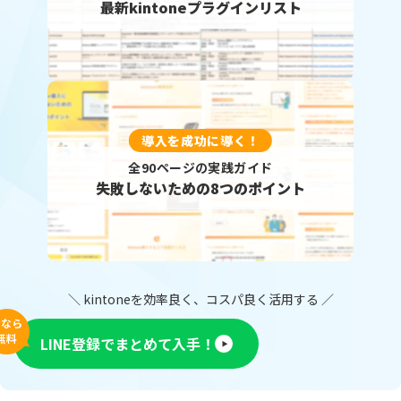
最新kintoneプラグインリスト
導入を成功に導く！
全90ページの実践ガイド
失敗しないための8つのポイント
＼ kintoneを効率良く、コスパ良く活用する ／
今なら
無料
LINE登録でまとめて入手！