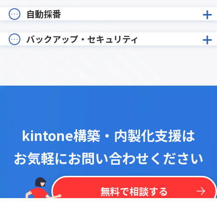
自動採番
バックアップ・セキュリティ
kintone構築・内製化支援は
お気軽にお問い合わせください
！
最
新
リ
ス
ト
を
一
括
掲
載
今
な
ら
kintone
無
料
プラグイン
リ
ス
ト
無料で相談する