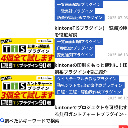
一覧画面編集プラグイン
一覧集計プラグイン
語彙検索/翻訳プラグイン
2025.07.03
kintoneTISプラグイン(一覧編)9種
を徹底解説
一覧画面印刷プラグイン
印刷設定プラグイン
変更通知プラグイン
2025.06.13
kintoneの印刷をもっと便利に！印
刷系プラグイン4個ご紹介
タイムテーブル表作成プラグイン
勤務シフト表/出勤簿作成プラグイン
日程・工程・稼働表作成プラグイン
2025.06.12
kintoneでプロジェクトを可視化す
る無料ガントチャートプラグインを
調べたいキーワードで検索
ご紹介