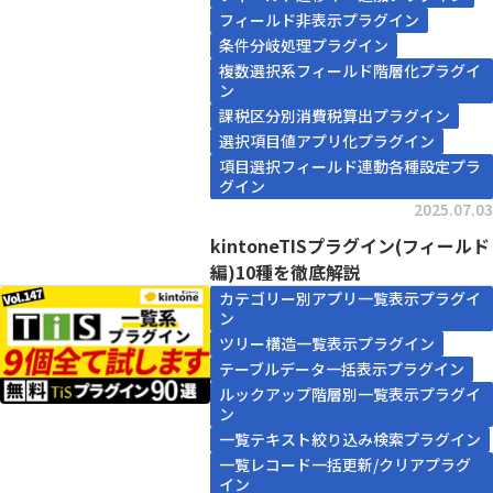
フィールド非表示プラグイン
条件分岐処理プラグイン
複数選択系フィールド階層化プラグイ
ン
課税区分別消費税算出プラグイン
選択項目値アプリ化プラグイン
項目選択フィールド連動各種設定プラ
グイン
2025.07.03
kintoneTISプラグイン(フィールド
編)10種を徹底解説
カテゴリー別アプリ一覧表示プラグイ
ン
ツリー構造一覧表示プラグイン
テーブルデータ一括表示プラグイン
ルックアップ階層別一覧表示プラグイ
ン
一覧テキスト絞り込み検索プラグイン
一覧レコード一括更新/クリアプラグ
イン