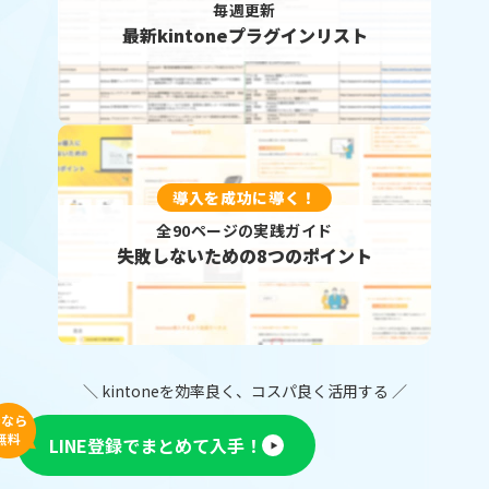
毎週更新
最新kintoneプラグインリスト
導入を成功に導く！
全90ページの実践ガイド
失敗しないための8つのポイント
＼ kintoneを効率良く、コスパ良く活用する ／
今なら
無料
LINE登録でまとめて入手！